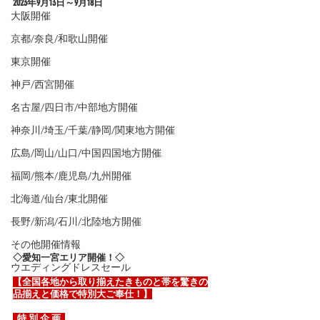
2023年9
月13日～9月18日
大阪開催
京都/奈良/和歌山開催
東京開催
神戸/西宮開催
名古屋/四日市/中部地方開催
神奈川/埼玉/千葉/静岡/関東地方開催
広島/岡山/山口/中国四国地方開催
福岡/熊本/鹿児島/九州開催
北海道/仙台/東北開催
長野/新潟/石川/北陸地方開催
その他開催情報
◇愛知一宮エリア開催！◇
ウエディングドレスセール
【全国各地から取り揃えたきものと帯を驚きの
品揃えと価格で特別大ご奉仕！】
  特 別 企 画  