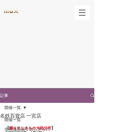
記事
開催一覧
名鉄百貨店 一宮店
開催一覧
【
掘り出しきもの大処分市
】
全国逸品掘り出しきもの