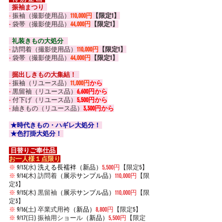
  振袖まつり  
-
 振袖（撮影使用品）
110,000円
【限定1】
-
 袋帯（撮影使用品）
44,000円
【限定1】
  礼装きもの大処分  
-
 訪問着（撮影使用品）
110,000円
【限定1】
-
 袋帯（撮影使用品）
44,000円
【限定1】
  掘出しきもの大集結！  
-
 振袖（リユース品）
11,000円
から
-
 黒留袖（リユース品）
6,600円から
-
 付下げ（リユース品）
5,500円から
-
 紬きもの（リユース品）
3,300円から
 ★時代きもの・ハギレ大処分！ 
 ★色打掛大処分！ 
 日替りご奉仕品 
お一人様１点限り
※
 9/13(水) 
洗える長襦袢（新品）
5,500円
【限定5】
※
 9/14(木) 訪問着
（展示サンプル品）
110,000円
【限
定3】
※
 9/15(木) 黒留袖
（展示サンプル品）
110,000円
【限
定3】
※
 9/16(土) 卒業式用袴
（新品）
8,800円
【限定5】
※
 9/17(日) 振袖用ショール
（新品）
5,500円
【限定