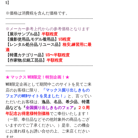
5】
※価格は消費税を含んだ価格です。
-----------------------------------------------------------------------
----------------
※メーカー参考上代からの参考価格となります
【展示サンプル品】
半額程度
【撮影使用品,モデル着用品】
1/3程度
【レンタル処分品,リユース品】
格安,練習用に最
適
【特選カテゴリー品】
1/3〜半額程度
【作家物,伝統工芸品】
半額程度
-----------------------------------------------------------------------
----------------
★ マックス WEB限定！特別企画！★
WEB限定企画として期間中このサイトを見てご来
店のお客様に限り、
「マックス掘り出しきもの
フェアのWEBサイトを見ました！」
と、言ってい
ただいたお客様は、
逸品、名品、希少品、特選
品なども『
全国掘り出しきものフェア
』
２０周
年記念お得意様特別価格
でご奉仕いたします！
（一部、奉仕品などその他対象外の商品もござ
いますのでご了承ください。）是非、この機会
にお連れ様もお誘い合せの上、ご来店ください
ませ。