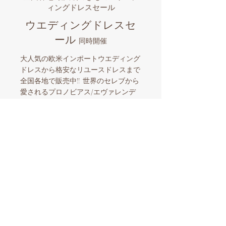
ィングドレスセール
ウエディングドレスセ
ール
同時開催
大人気の欧米インポートウエディング
ドレスから格安なリユースドレスまで
全国各地で販売中!! 世界のセレブから
愛されるプロノビアス/エヴァレンデ
ル/ミラノバや国内有名ブランドなど
品揃え豊富なビックイベント。マイド
レスとマイきものを購入したら全国各
地でのロケーションフォトも格安にサ
ポート。和装とウエディングドレスを
同時に楽しめる国内唯一の人気企画！
​スタッフ一同お待ちしております。
【ウエディングドレスセール開催情報】
東京開催​
8/28
-9/2
01