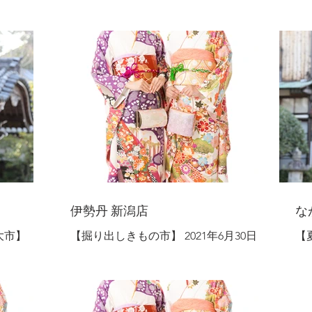
◇長野エリア
催 ウェディングドレスバザール 2022年6
2
えたきもの
月30日～7月5日 ◇長野エリア開催！
催
特別大ご奉
【全国各地から取り揃えたきものと帯を
帯
色柄豊富に
驚きの品揃えと価格で特別大ご奉仕！】
仕
用品）
特別企画 振袖まつり - 振袖（撮影使用
め
品）88,000円 -...
一挙
伊勢丹 新潟店
な
大市】
【掘り出しきもの市】 2021年6月30日～7
【
◇長野エリア
月5日 ◇新潟エリア開催！ 《全国各地か
7
えた着物と
ら取り揃えた着物と帯を驚きの品揃えと
《
別大ご奉
価格で特別大ご奉仕！》 ■大振袖祭り
き
富に一挙
『一挙大集結！』 ≪人気最新柄・モダン
大