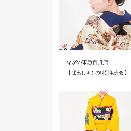
に…人気の最新柄、古典柄、
ど色柄豊富にお値打ち価格でご紹
振袖（リユース品）11,000円から
（撮影使用品）55,000円から -
示サンプル品）110,000円から
特選振袖や仮絵羽なども多数
おります。 フォーマルきもの特集 - 訪問
着（撮影使用品）55,000円から 
（撮影使用品）33,000円から 特選紬 有名
ながの東急百貨店
作家きもの特集 大島紬、牛首
【 掘出しきもの特別販売会 】 2
など全国各地の特選紬や本加
月23日～10月28日 ◇長野エ
の有名作家きものを多彩に取
【全国各地から取揃えたきもの
ります！ 特別提供品 お一人様１点限り
別価格で大ご奉仕！】 特 別 企 画 振袖ま
※ 洗える長襦袢（新品）5,50
つり 来年、再来年用の晴れ着
5】 ※ 卒業式用袴（貸衣装処分品
に…京友禅の振袖、人気の最
円【限定5】 ※ 振袖用ショー
柄など色柄豊富に一挙...
5,500円【限定5】 ※価格は
だ価格です。 ----------