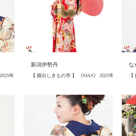
モダン柄な
を…来年、再来年用の晴れ着を今のうち
に
介！ -
に…。人気の最新柄など色柄豊富に大ご
ど
 - 振袖
奉仕！ - 振袖（展示サンプル品）110,000
- 振袖（リユース品） 11,000円 から - 振
 振袖（展
円から - 振袖（撮影使用品）55,000円か
袖（
 その他、
ら - 振袖（モデル着用品）33,000円から -
（展
取り揃えて
袋帯（撮影使用品）33,000円から 単衣・
他
夏きもの・夏帯 先行大処分 礼装モノか
えており
- 黒留袖
らおしゃれモノまで、単衣・夏きもの・
訪問
夏帯がお値打ち価格先行大処分！ - 夏き
留袖
新潟伊勢丹
な
紬、結城紬
もの（撮影使用品）33,000円から - 夏帯
有
025年10
【 掘出しきもの市 】 《MAX》 2025年6
【
賀友禅など
（撮影使用品）22,000円から 礼装きも
城
リア開催！◇
月11日 ～6月19日 ◇新潟エリア開催！◇ ​
2
り揃えてお
の・特選帯 特集 用途に合わせてお選び
な
と帯を 特
【全国各地から取り揃えたきものと帯を
催
いただける礼装きものを多数ご用意！ま
ておりま
特別価格でご提供！】 特 別 企 画 振袖ま
帯を
0円【限定
た、西陣織をはじめ有名メーカーの織り
点限り ※ 洗
を今のうち
つり 来年、再来年用の晴れ着を今のうち
も
）5,500
や染めの帯もお値打ち価格で大放出！ -
【限定5
新柄や古典
に…人気の最新柄、古典柄、モダン柄な
ゃ
ル（新品）
訪問着（展示サンプル品）110,000円から
品） 
ど色柄豊富にお値打...
お
消費税を含ん
- 袋帯（撮影使用品）33,000円から 日替
ル 
りご奉仕品 お一人様１点限り ※ 6/11(木)