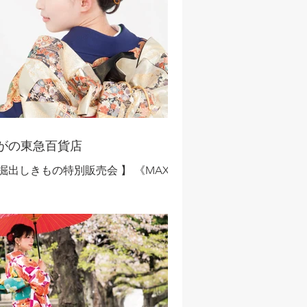
…人気の最新柄、古典柄、モダン柄な
色柄豊富にお値打ち価格で大ご奉仕！
撮影使用品） 55,000円 から - 振袖
示サンプル品） 110,000円 から その
、特選振袖や仮絵羽なども多数取り揃
ます。 フォーマルきもの特集 -
着（撮影使用品） 55,000円から - 黒
（撮影使用品） 33,000円から 特選紬
がの東急百貨店
名作家きもの特集 大島紬、牛首紬、結
 掘出しきもの特別販売会 】 《MAX》
紬など全国各地の特選紬や本加賀友禅
025年4 月2日～4月7日 ◇長野エリア開
どの有名作家きものを多彩に取り揃え
！◇ 【全国各地から取揃えたきものと
す！ 特別ご奉仕品 お一人様１
 特別価格で大ご奉仕！】 単衣・夏
える長襦袢（新品） 5,500円
の・夏帯 先行販売 礼装モノからおし
】 ※ 卒業式用袴（貸衣装処分
れモノまで、単衣・夏きもの・夏帯が
5,500円 【限定5】 ※ 振袖用ショー
値打ち価格先行販売！ -...
（新品） 5,500円 【限定5