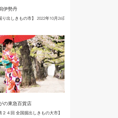
潟伊勢丹
掘り出しきもの市】 2022年10月26日～
0月31日 ◇新潟エリア開催！◇ ​ 新品・
使用品から状態の良いリユース品まで
数ご用意しました。※リフォーム用き
のは除く ≪​全国各地から取り揃えたき
のと帯を驚きの品揃えと価格で特別大
奉仕！≫ 〈特別企画〉...
がの東急百貨店
第２４回 全国掘出しきもの大市】