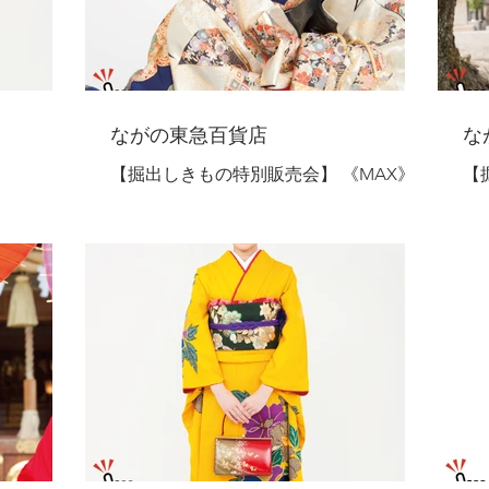
ながの東急百貨店
な
】
【掘出しきもの特別販売会】 《MAX》
【
0月29日 ◇
2024年4月18日～4月23日 ◇長野エリア開
2
取り揃えた
催！◇ ―全国各地から取り寄せたきもの
【
仕！ 】
と帯を特別価格で大ご奉仕！― 振 袖 ま
特
つ り - 振袖（撮影使用品）55,000円から
色
典柄、モダ
- 袋帯（撮影使用品）33,000円から 単
- 
..
衣・夏もの...