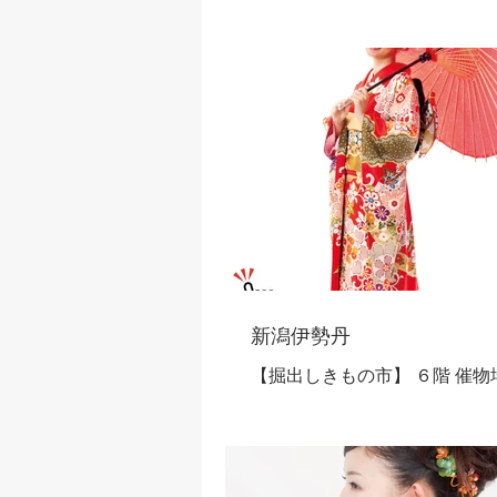
新潟伊勢丹
【掘出しきもの市】 ６階 催物場 
月22日～7月27日 ◇新潟エリア
【全国各地から取り揃えたき
特別価格でご提供！】 特 別 企 画 振袖ま
つり 来年、再来年用の晴れ着