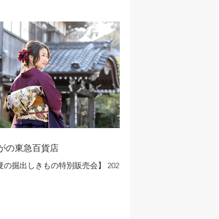
022年3月11日～3月15日 ◇長野エリア開
！ 《全国各地から取り揃えたきものと
を驚きの品揃えと価格で特別大ご奉
！》 大振袖まつり ≪京友禅からお求
やすいレンタル処分品など色柄豊富に
大処分！≫ -...
がの東急百貨店
夏の掘出しきもの特別販売会】 2021年
月8日～7月13日 ◇長野エリア開催！
全国各地から取り揃えた着物と帯を驚
の品揃えと価格で特別大ご奉仕！》 ■
振袖まつり！ 『一挙大集結！』 ≪人