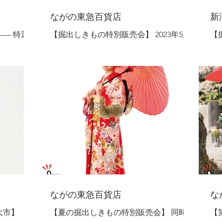
ながの東急百貨店
新
— 特選
【掘出しきもの特別販売会】 2023年5月
【
月31日～9
10日～5月16日 ◇長野エリア開催！◇
1
【全国各地
【全国各地から取り寄せたきものと帯を
未
と、この時
充実の品揃えと価格で特別大ご奉仕！】
多
仕！】 振
振 袖 ま つ り - 振袖（撮影使用品）
も
柄、古典柄
110,000円【限定1】 - 袋帯（撮影使用
も
で大特
品）33,000円【限定1】...
ご
ながの東急百貨店
な
大市】
【夏の掘出しきもの特別販売会】 同時開
【