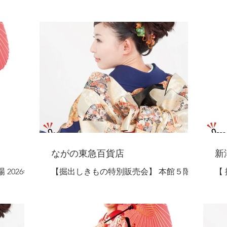
ながの東急百貨店
新
2026年7
【掘出しきもの特別販売会】 本館５階
【
開催！◇ ​
イベントスペース 2026年6月11日～6月15
2
ものと帯を
日 ◇長野エリア開催！◇ 【全国各地か
【
ら取揃えたきものと帯を特別価格で大ご
特別価
を今のうち
奉仕！】 振袖ご奉仕会 そろそろご準備
つ