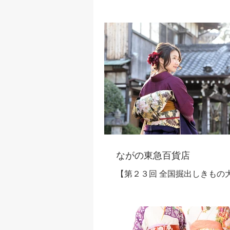
2022年10月13日～10月18日 
開催！ 【全国各地から取り揃
と帯を驚きの品揃えと価格で
仕！】 特別企画 振袖まつり 
一挙大集結！ - 振袖（撮影使
110,000円【限定1】 -...
ながの東急百貨店
【第２３回 全国掘出しきもの
2021年10月7日～10月12日 
開催！ 《全国各地から取り揃
帯を驚きの品揃えと価格で特
仕！》 大振袖まつり 『色柄豊