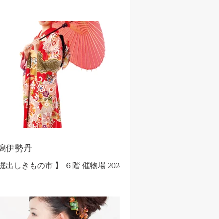
潟伊勢丹
 掘出しきもの市 】 ６階 催物場 2026年
月25日 ～3月2日 ◇新潟エリア開催！◇ ​
全国各地から取り揃えたきものと帯を
格でご提供！】 特 別 企 画 振袖ま
り 来年、再来年用の晴れ着を今のうち