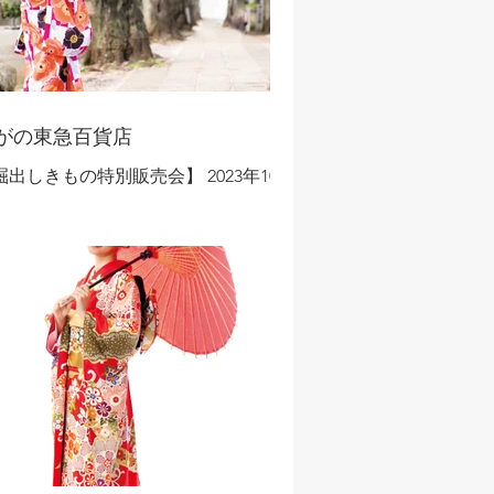
がの東急百貨店
掘出しきもの特別販売会】 2023年10月
5日～10月31日 ◇長野エリア開催！◇
全国各地から取り揃えたきものと帯を
別価格で大ご奉仕！】 大振袖まつり
柄豊富にお値打ち価格で一挙大処分！
振袖（貸衣装処分品）11,000円から -...