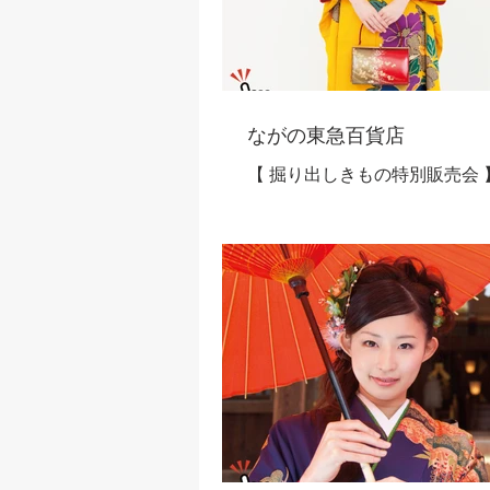
ながの東急百貨店
【 掘り出しきもの特別販売会 
《MAX》 2024年10 月24日～1
長野エリア開催！ 【全国から
きものと帯を 特別価格で大ご奉
振袖まつり 来年、再来年用の晴れ着を今
のうちに…人気の最新柄、古
ン柄など色柄多彩にお値打ち価.