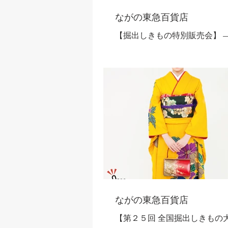
ながの東急百貨店
【掘出しきもの特別販売会】 —
きもの・帯 特集 —— 2023年8
月5日 ◇長野エリア開催！◇ 
より厳選された充実の品揃え
限りの驚きの価格で特別大ご奉
袖大特集 人気最新柄やモダン
など色柄豊富にお買い得価格
集！...
ながの東急百貨店
【第２５回 全国掘出しきもの