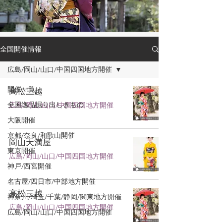
全国開催情報
広島/岡山/山口/中国四国地方開催
開催一覧
高松三越
全国逸品掘り出しきもの
広島/岡山/山口/中国四国地方開催
大阪開催
京都/奈良/和歌山開催
岡山天満屋
東京開催
広島/岡山/山口/中国四国地方開催
神戸/西宮開催
名古屋/四日市/中部地方開催
高松三越
神奈川/埼玉/千葉/静岡/関東地方開催
広島/岡山/山口/中国四国地方開催
広島/岡山/山口/中国四国地方開催