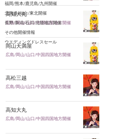
福岡/熊本/鹿児島/九州開催
北海道/仙台/東北開催
高知大丸
長野/新潟/石川/北陸地方開催
広島/岡山/山口/中国四国地方開催
その他開催情報
ウエディングドレスセール
岡山天満屋
広島/岡山/山口/中国四国地方開催
高松三越
広島/岡山/山口/中国四国地方開催
高知大丸
広島/岡山/山口/中国四国地方開催