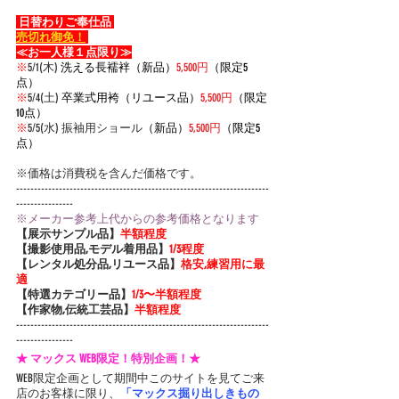
 日替わりご奉仕品 
売切れ御免！
≪お一人様１点限り≫
※
5/1(木) 
洗える長襦袢（新品）
5,500円
（限定5
点）
※
5/4(土) 
卒業式用袴（リユース品）
5,500円
（限定
10点）
※
5/5(水) 振袖用ショール
（新品）
5,500円
（限定5
点）
※価格は消費税を含んだ価格です。
-----------------------------------------------------------------------
----------------
※メーカー参考上代からの参考価格となります
【展示サンプル品】
半額程度
【撮影使用品,モデル着用品】
1/3程度
【レンタル処分品,リユース品】
格安,練習用に最
適
【特選カテゴリー品】
1/3〜半額程度
【作家物,伝統工芸品】
半額程度
-----------------------------------------------------------------------
----------------
★ マックス WEB限定！特別企画！★
WEB限定企画として期間中このサイトを見てご来
店のお客様に限り、
「マックス掘り出しきもの