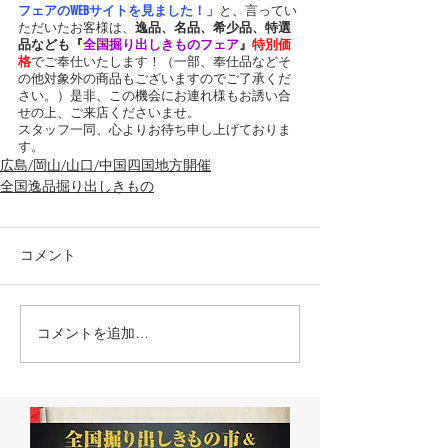
フェアのWEBサイトを見ました！」
と、言ってい
ただいたお客様は、
逸品、名品、希少品、特選
品なども『
全国掘り出しきものフェア
』
特別価
格
でご奉仕いたします！（一部、奉仕品などそ
の他対象外の商品もございますのでご了承くだ
さい。）是非、この機会にお連れ様もお誘い合
せの上、ご来店くださいませ。
スタッフ一同、心よりお待ち申し上げておりま
す。
広島/岡山/山口/中国四国地方開催
全国逸品掘り出しきもの
コメント
コメントを追加…