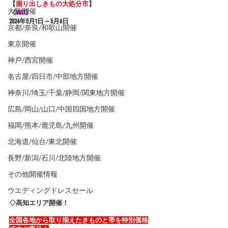
【
掘り出しきもの大処分市
】
大阪開催
《MAX》
2024年5
月1日～5月6日
京都/奈良/和歌山開催
東京開催
神戸/西宮開催
名古屋/四日市/中部地方開催
神奈川/埼玉/千葉/静岡/関東地方開催
広島/岡山/山口/中国四国地方開催
福岡/熊本/鹿児島/九州開催
北海道/仙台/東北開催
長野/新潟/石川/北陸地方開催
その他開催情報
ウエディングドレスセール
◇高知エリア開催！
全国各地から取り揃えたきものと帯を特別価格