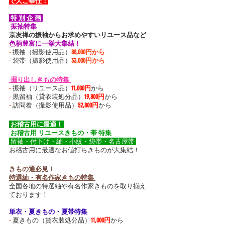
で大ご奉仕！
 特 別 企 画 
 振袖特集 
京友禅の振袖からお求めやすいリユース品など
色柄豊富に一挙大集結！
-
 振袖（撮影使用品）
88,000円から
-
 袋帯（撮影使用品）
33,000円から
 掘り出しきもの特集 
-
 振袖（リユース品）
11,000円
から
-
 黒留袖（貸衣装処分品）
19,800円
から
-
 訪問着（撮影使用品）
52,800円
から
 お稽古用に最適！ 
 お稽古用 リユースきもの・帯 特集 
 留袖・付下げ・紬・小紋・袋帯・名古屋帯 
お稽古用に最適なお値打ちきものが大集結！
きもの通必見！ 
特選紬・有名作家きもの特集 
全国各地の特選紬や有名作家きものを取り揃え
ております！
単衣・夏きもの・夏帯特集 
-
 夏きもの（貸衣装処分品）
11,000円
から