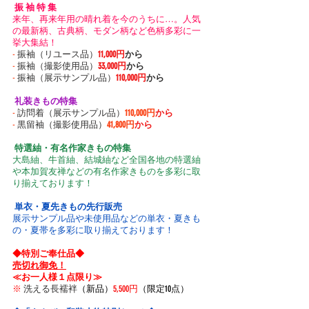
 振 袖 特 集 
来年、再来年用の晴れ着を今のうちに…。人気
の最新柄、古典柄、モダン柄など色柄多彩に一
挙大集結！
-
 振袖（リユース品）
11,000円
から
-
 振袖（撮影使用品）
33,000円
から
-
 振袖（展示サンプル品）
110,000円
から
 礼装きもの特集 
-
 訪問着（展示サンプル品）
110,000円
から
-
 黒留袖（撮影使用品）
41,800円
から
 特選紬・有名作家きもの特集 
大島紬、牛首紬、結城紬など全国各地の特選紬
や本加賀友禅などの有名作家きものを多彩に取
り揃えております！
 単衣・夏先きもの先行販売 
展示サンプル品や未使用品などの単衣・夏きも
の・夏帯を多彩に取り揃えております！
◆特別ご奉仕品◆
売切れ御免！
≪お一人様１点限り≫
※
 洗える長襦袢
（新品）
5,500円
（限定10点）