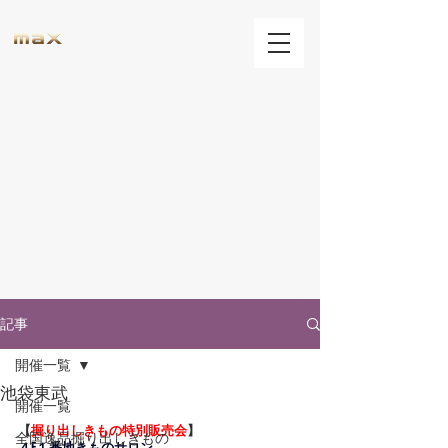
記事
開催一覧
池袋東武
開催一覧
【
掘り出しきもの特別販売会
】
全国逸品掘り出しきもの
４F１番地きものサロン