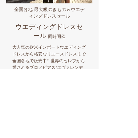
全国各地 最大級のきもの＆ウエデ
ィングドレスセール
ウエディングドレスセ
ール
同時開催
大人気の欧米インポートウエディング
ドレスから格安なリユースドレスまで
全国各地で販売中!! 世界のセレブから
愛されるプロノビアス/エヴァレンデ
ル/ミラノバや国内有名ブランドなど
品揃え豊富なビックイベント。マイド
レスとマイきものを購入したら全国各
地でのロケーションフォトも格安にサ
ポート。和装とウエディングドレスを
同時に楽しめる国内唯一の人気企画！
​スタッフ一同お待ちしております。
【ウエディングドレスセール開催情報】