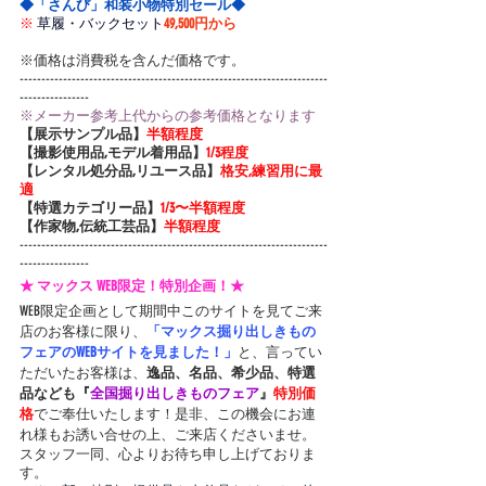
◆「さんび」和装小物特別セール◆
※
草履・バックセット
49,500円から
※価格は消費税を含んだ価格です。
-----------------------------------------------------------------------
----------------
※メーカー参考上代からの参考価格となります
【展示サンプル品】
半額程度
【撮影使用品,モデル着用品】
1/3程度
【レンタル処分品,リユース品】
格安,練習用に最
適
【特選カテゴリー品】
1/3〜半額程度
【作家物,伝統工芸品】
半額程度
-----------------------------------------------------------------------
----------------
★ マックス WEB限定！特別企画！★
WEB限定企画として期間中このサイトを見てご来
店のお客様に限り、
「マックス掘り出しきもの
フェアのWEBサイトを見ました！」
と、言ってい
ただいたお客様は、
逸品、名品、希少品、特選
品なども『
全国掘り出しきものフェア
』
特別価
格
でご奉仕いたします！是非、この機会にお連
れ様もお誘い合せの上、ご来店くださいませ。
スタッフ一同、心よりお待ち申し上げておりま
す。