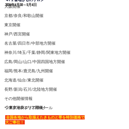
2026年4
月30～5月4日
大阪開催
京都/奈良/和歌山開催
東京開催
神戸/西宮開催
名古屋/四日市/中部地方開催
神奈川/埼玉/千葉/静岡/関東地方開催
広島/岡山/山口/中国四国地方開催
福岡/熊本/鹿児島/九州開催
北海道/仙台/東北開催
長野/新潟/石川/北陸地方開催
その他開催情報
ウエディングドレスセール
◇東京池袋エリア開催！
 全国各地から取揃えたきものと帯を特別価格で
大ご奉仕！ 