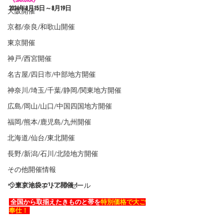
2024年8
月15日～8月19日
大阪開催
京都/奈良/和歌山開催
東京開催
神戸/西宮開催
名古屋/四日市/中部地方開催
神奈川/埼玉/千葉/静岡/関東地方開催
広島/岡山/山口/中国四国地方開催
福岡/熊本/鹿児島/九州開催
北海道/仙台/東北開催
長野/新潟/石川/北陸地方開催
その他開催情報
ウエディングドレスセール
◇東京池袋エリア開催！
 全国から取揃えたきものと帯を
特別価格で大ご
奉仕！