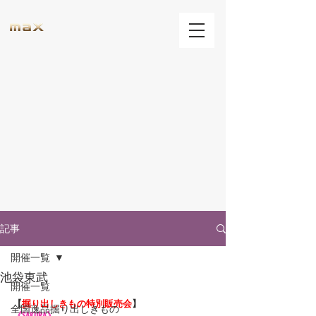
記事
開催一覧
池袋東武
開催一覧
【
掘り出しきもの特別販売会
】
全国逸品掘り出しきもの
《SAKURA》