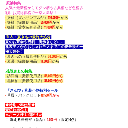
 振袖特集 
人気の最新柄からモダン柄や古典柄など色柄多
彩にお買得価格で一挙大集結！
-
 振袖（展示サンプル品）
110,000円
から
-
 振袖（撮影使用品）
55,000円
から
-
 振袖（貸衣装処分品）
11,000円
から
 単衣・夏きもの最終大処分 
夏のお茶会や観劇、街歩きなどに…
礼装モノからおしゃれモノまでこの夏最後の一
掃大処分！
-
 夏きもの（撮影使用品）
33,000円
から
-
 夏帯（撮影使用品）
11,000円
から
 礼装きもの特集 
-
 訪問着（撮影使用品）
55,000円
から
-
 黒留袖（
撮影使用品
）
33,000円から
 「さんび」和装小物特別セール 
-
 草履・バックセット
49,500円
から
◆特別ご奉仕品◆
売切れ御免！
≪お一人様１点限り≫
※ 
洗える長襦袢（新品）
5,500円
（限定10点）