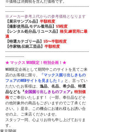
※価格は消費税を含んだ価格です。
-----------------------------------------------------------------------
----------------
※メーカー参考上代からの参考価格となります
【展示サンプル品】
半額程度
【撮影使用品,モデル着用品】
1/3程度
【レンタル処分品,リユース品】
格安,練習用に最
適
【特選カテゴリー品】
1/3〜半額程度
【作家物,伝統工芸品】
半額程度
-----------------------------------------------------------------------
----------------
★ マックス WEB限定！特別企画！★
WEB限定企画として期間中このサイトを見てご来
店のお客様に限り、
「マックス掘り出しきもの
フェアのWEBサイトを見ました！」
と、言ってい
ただいたお客様は、
逸品、名品、希少品、特選
品なども『
全国掘り出しきものフェア
』
特別価
格
でご奉仕いたします！（一部、奉仕品などそ
の他対象外の商品もございますのでご了承くだ
さい。）是非、この機会にお連れ様もお誘い合
せの上、ご来店くださいませ。
スタッフ一同、心よりお待ち申し上げておりま
す。
東京開催