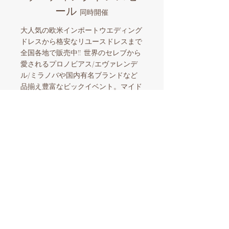
ール
同時開催
大人気の欧米インポートウエディング
ドレスから格安なリユースドレスまで
全国各地で販売中!! 世界のセレブから
愛されるプロノビアス/エヴァレンデ
ル/ミラノバや国内有名ブランドなど
品揃え豊富なビックイベント。マイド
レスとマイきものを購入したら全国各
地でのロケーションフォトも格安にサ
ポート。和装とウエディングドレスを
同時に楽しめる国内唯一の人気企画！
​スタッフ一同お待ちしております。
【ウエディングドレスセール開催情報】
東京開催​
8/28
-9/2
01
東急百貨店吉祥寺​