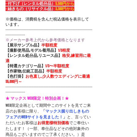
- 付下げ（レンタル処分品）
5,500円から
- 紬きもの（リサイクル品）
3,300円から
​※価格は、消費税を含んだ税込価格を表示して
います。
-----------------------------------------------------------------------
----------------
※メーカー参考上代から参考価格となります
【展示サンプル品】
半額程度
【撮影使用品,モデル着用品】
1/3程度
【レンタル処分品,リユース品】
格安,練習用に最
適
【特選カテゴリー品】
1/3〜半額程度
【作家物,伝統工芸品】
半額程度
【色打掛】
お色直し,少人数ウエディングに最適 
55,000円～
-----------------------------------------------------------------------
----------------
★ マックス WEB限定！特別企画！★
WEB限定企画として期間中このサイトを見てご来
店のお客様に限り、
「マックス掘り出しきもの
フェアのWEBサイトを見ました！」
と、言ってい
ただいたお客様は
お得意様特別価格
でご奉仕い
たします！（一部、奉仕品などその他対象外の
商品もございますのでご了承ください。）是