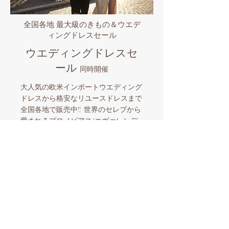
全国各地 最大級のきもの＆ウエデ
ィングドレスセール
ウエディングドレスセ
ール
同時開催
大人気の欧米インポートウエディング
ドレスから格安なリユースドレスまで
全国各地で販売中!! 世界のセレブから
愛されるプロノビアス/エヴァレンデ
ル/ミラノバや国内有名ブランドなど
品揃え豊富なビックイベント。マイド
レスとマイきものを購入したら全国各
地でのロケーションフォトも格安にサ
ポート。和装とウエディングドレスを
同時に楽しめる国内唯一の人気企画！
​スタッフ一同お待ちしております。
【ウエディングドレスセール開催情報】