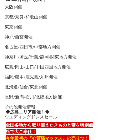
大阪開催
京都/奈良/和歌山開催
東京開催
神戸/西宮開催
名古屋/四日市/中部地方開催
神奈川/埼玉/千葉/静岡/関東地方開催
広島/岡山/山口/中国四国地方開催
福岡/熊本/鹿児島/九州開催
北海道/仙台/東北開催
長野/新潟/石川/北陸地方開催
その他開催情報
◆広島エリア開催！◆
ウエディングドレスセール
全国各地から取り揃えたきものと帯を特別価
格で大ご奉仕！
今年最初の『心斎橋マックス』の売りつく