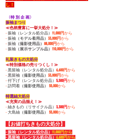
し！
 〈特 別 企 画〉 
振袖まつり
≪色柄豊富に一挙大処分！≫
-
 振袖（レンタル処分品）
11,000円
から
-
 振袖
（モデル着用品）
33,000円
から
-
振袖
（撮影使用品）
88,000円
から
-
振袖
（展示サンプル品）
110,000円
から
礼装きもの大処分
≪特別価格の売りつくし！≫
-
黒留袖（レンタル処分品）
6,600円
から
-
黒留袖
（撮影使用品）
33,000円
から
-
付下げ（レンタル処分品）
5,500円
から
-
訪問着
（撮影使用品）
55,000
から
特選紬大処分
≪充実の品揃え！≫
-
 紬きもの
（リサイクル品）
3,300円
から
-
 大島紬
（撮影使用品）
55,000
から
【お値打ちきもの大処分】
- 振袖（レンタル処分品）
11,000円から
- 黒留袖（レンタル処分品）
6,600円から