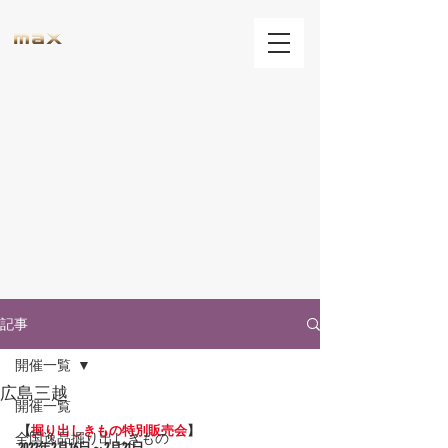
記事
開催一覧
広島三越
開催一覧
【
掘り出しきもの特別販売会
】
全国逸品掘り出しきもの
2022年2
月16日～2月21日