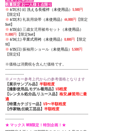
数量限定 お一人様１点限り
※
 6/21(水) 絽 
洗える長襦袢（未使用品）
5,500円
【限定5】
※
 6/22(木) 礼装用袋帯
（未使用品）
44,000円
【限定
5set】
※
 6/23(金) 三歳女児用被布セット
（未使用品）
11,000円
【限定5set】
※
 6/24(土) 
卒業式用袴（未使用品）
8,800円
【限定
10】
※
 6/25(日) 振
袖用ショール
（未使用品）
5,500円
【限定5】
※価格は消費税を含んだ価格です。
-----------------------------------------------------------------------
----------------
※メーカー参考上代からの参考価格となります
【展示サンプル品】
半額程度
【撮影使用品,モデル着用品】
1/3程度
【レンタル処分品,リユース品】
格安,練習用に最
適
【特選カテゴリー品】
1/3〜半額程度
【作家物,伝統工芸品】
半額程度
-----------------------------------------------------------------------
----------------
★ マックス WEB限定！特別企画！★