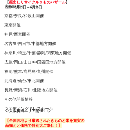
【
掘出しリサイクルきものバザール
】
大阪開催
2023年6
月21日～6月26日
京都/奈良/和歌山開催
東京開催
神戸/西宮開催
名古屋/四日市/中部地方開催
神奈川/埼玉/千葉/静岡/関東地方開催
広島/岡山/山口/中国四国地方開催
福岡/熊本/鹿児島/九州開催
北海道/仙台/東北開催
長野/新潟/石川/北陸地方開催
その他開催情報
ウエディングドレスセール
◇大阪梅田エリア開催！◇
【全国各地より厳選されたきものと帯を充実の
品揃えと価格で特別大ご奉仕！】