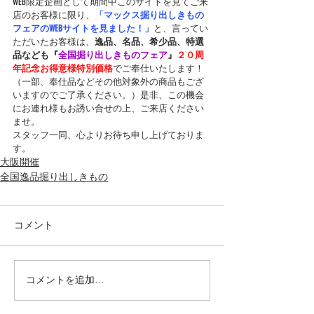
WEB限定企画として期間中このサイトを見てご来
店のお客様に限り、
「マックス掘り出しきもの
フェアのWEBサイトを見ました！」
と、言ってい
ただいたお客様は、
逸品、名品、希少品、特選
品なども『
全国掘り出しきものフェア
』
２０周
年記念お得意様特別価格
でご奉仕いたします！
（一部、奉仕品などその他対象外の商品もござ
いますのでご了承ください。）是非、この機会
にお連れ様もお誘い合せの上、ご来店ください
ませ。
スタッフ一同、心よりお待ち申し上げておりま
す。
大阪開催
全国逸品掘り出しきもの
コメント
コメントを追加…