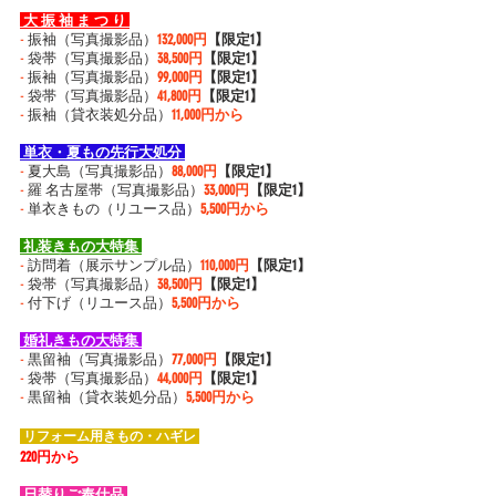
 大 振 袖 ま つ り 
-
 振袖（写真撮影品）
132,000円
【限定1】
-
 袋帯（写真撮影品）
38,500円
【限定1】
-
 振袖（写真撮影品）
99,000円
【限定1】
-
 袋帯（写真撮影品）
41,800円
【限定1】
-
 振袖（貸衣装処分品）
11,000円から
 単衣・夏もの先行大処分 
-
 夏大島（写真撮影品）
88,000円
【限定1】
-
 羅 名古屋帯（写真撮影品）
33,000円
【限定1】
-
 単衣きもの（リユース品）
5,500円から
 礼装きもの大特集 
-
 訪問着（展示サンプル品）
110,000円
【限定1】
-
 袋帯（写真撮影品）
38,500円
【限定1】
-
 付下げ（リユース品）
5,500円から
 婚礼きもの大特集 
-
 黒留袖（写真撮影品）
77,000円
【限定1】
-
 袋帯（写真撮影品）
44,000円
【限定1】
-
 黒留袖（貸衣装処分品）
5,500円から
 リフォーム用きもの・ハギレ 
220円から
 日替りご奉仕品 