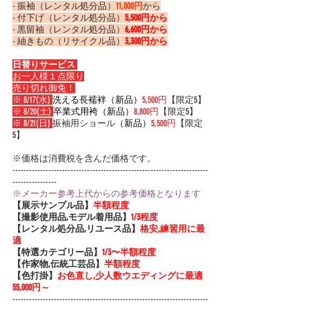
-
 振袖（レンタル処分品）
11,000円
から
-
 付下げ（レンタル処分品）
5,500円から
-
 黒留袖（レンタル処分品）
6,600円から
-
 紬きもの（リサイクル品）
3,300円から
日替りサービス 
お一人様１点限り
売り切れ御免！
※ 8/17(水) 
洗える長襦袢（新品）
5,500円
【限定5】
※ 8/20(土) 
卒業式用袴（新品）
8,800円
【限定5】
※ 8/21(日) 
振袖用ショール
（新品）
5,500円
【限定
5】
※価格は消費税を含んだ価格です。
-----------------------------------------------------------------------
----------------
※メーカー参考上代からの参考価格となります
【展示サンプル品】
半額程度
【撮影使用品,モデル着用品】
1/3程度
【レンタル処分品,リユース品】
格安,練習用に最
適
【特選カテゴリー品】
1/3〜半額程度
【作家物,伝統工芸品】
半額程度
【色打掛】
お色直し,少人数ウエディングに最適 
55,000円～
-----------------------------------------------------------------------