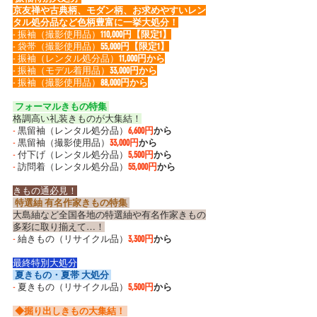
京友禅や古典柄、モダン柄、お求めやすいレン
タル処分品など色柄豊富に一挙大処分！
- 振袖（撮影使用品）
110,000円【限定1】
- 袋帯（撮影使用品）
55,000円【限定1】
- 振袖（レンタル処分品）
11,000円から
- 振袖（モデル着用品）
33,000円から
- 振袖（撮影使用品）
88,000円から
 フォーマルきもの特集 
格調高い礼装きものが大集結！
-
 黒留袖（レンタル処分品）
6,600円
から
-
 黒留袖（撮影使用品）
33,000円
から
-
 付下げ（レンタル処分品）
5,500円
から
-
 訪問着（レンタル処分品）
55,000円
から
きもの通必見！
 特選紬 有名作家きもの特集 
大島紬など全国各地の特選紬や有名作家きもの
多彩に取り揃えて…！
-
 紬きもの（リサイクル品）
3,300円
から
最終特別大処分
 夏きもの・夏帯 大処分 
-
 夏きもの（リサイクル品）
5,500円
から
 ◆掘り出しきもの大集結！ 