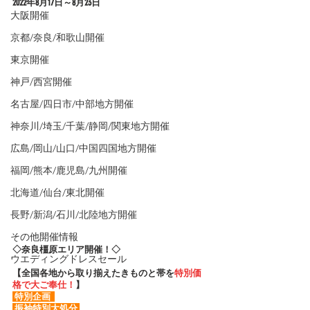
2022年8
月17日～8月23日
大阪開催
京都/奈良/和歌山開催
東京開催
神戸/西宮開催
名古屋/四日市/中部地方開催
神奈川/埼玉/千葉/静岡/関東地方開催
広島/岡山/山口/中国四国地方開催
福岡/熊本/鹿児島/九州開催
北海道/仙台/東北開催
長野/新潟/石川/北陸地方開催
その他開催情報
◇奈良橿原エリア開催！◇
ウエディングドレスセール
【全国各地から取り揃えたきものと帯を
特別価
格で大ご奉仕！
】
 特別企画  
 振袖特別大処分 