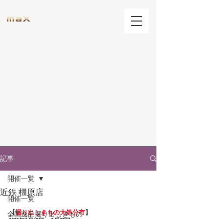
記事
開催一覧
近鉄 橿原店
開催一覧
【
掘り出しきもの大処分市
】
全国逸品掘り出しきもの