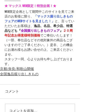
----------------
★ マックス WEB限定！特別企画！★
WEB限定企画として期間中このサイトを見てご来
店のお客様に限り、
「マックス掘り出しきもの
フェアのWEBサイトを見ました！」
と、言ってい
ただいたお客様は、
逸品、名品、希少品、特選
品なども『
全国掘り出しきものフェア
』
２０周
年記念お得意様特別価格
でご奉仕いたします！
（一部、奉仕品などその他対象外の商品もござ
いますのでご了承ください。）是非、この機会
にお連れ様もお誘い合せの上、ご来店ください
ませ。
スタッフ一同、心よりお待ち申し上げておりま
す。
京都/奈良/和歌山開催
全国逸品掘り出しきもの
コメント
コメントを追加…