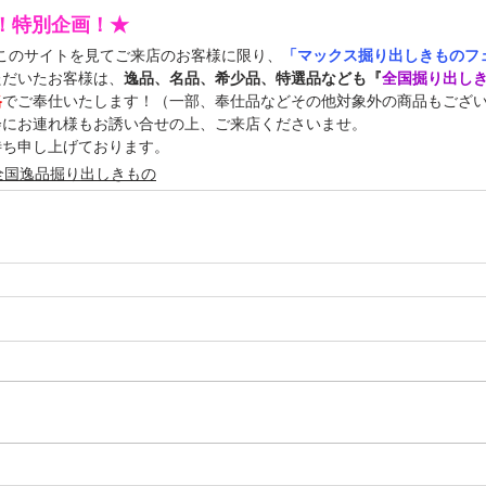
定！特別企画！★
中このサイトを見てご来店のお客様に限り、
「マックス掘り出しきものフェ
ただいたお客様は、
逸品、名品、希少品、特選品なども『
全国掘り出し
格
でご奉仕いたします！（一部、奉仕品などその他対象外の商品もござ
会にお連れ様もお誘い合せの上、ご来店くださいませ。
待ち申し上げております。
全国逸品掘り出しきもの