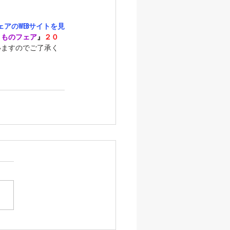
アのWEBサイトを見
きものフェア
』
２０
いますのでご了承く