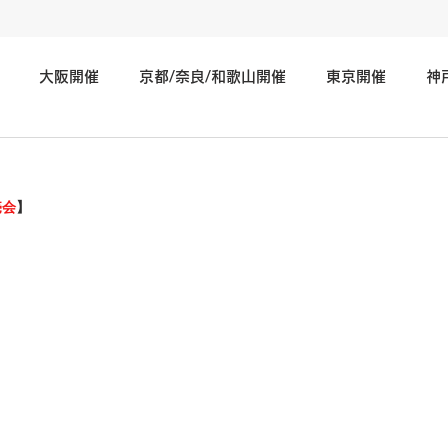
大阪開催
京都/奈良/和歌山開催
東京開催
神
神奈川/埼玉/千葉/静岡/関東地方開催
広島/岡山/山口/中国
売会
】
北海道/仙台/東北開催
長野/新潟/石川/北陸地方開催
そ