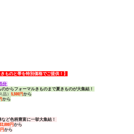
たきものと帯を特別価格でご提供！】
処分 
ものからフォーマルきものまで夏きものが大集結！ 
ス品）
5,500円
から
0円
から
禅など色柄豊富に一挙大集結！ 
132,000円
から
00円
から