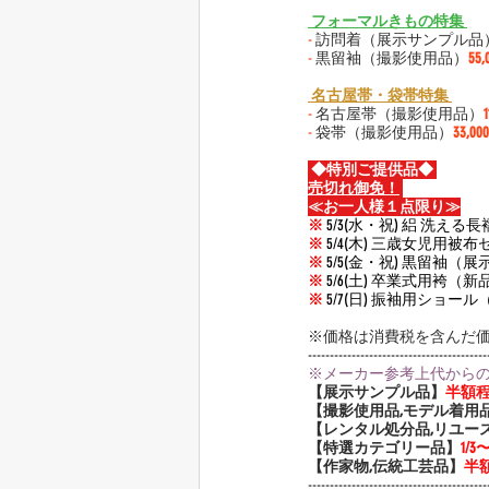
 フォーマルきもの特集 
-
 訪問着（展示サンプル品
-
 黒留袖（撮影使用品）
55
 名古屋帯・袋帯特集 
-
 名古屋帯（撮影使用品）
-
 袋帯（撮影使用品）
33,0
 ◆特別ご提供品◆ 
売切れ御免！
≪お一人様１点限り≫
※
 5/3(水・祝) 絽 洗え
※
 5/4(木) 三歳女児用
※
 5/5(金・祝) 黒留袖
※
 5/6(土) 卒業式用袴（新
※
 5/7(日) 振袖用ショー
※価格は消費税を含んだ
-----------------------------------------
※メーカー参考上代から
【展示サンプル品】
半額
【撮影使用品,モデル着用
【レンタル処分品,リユー
【特選カテゴリー品】
1/
【作家物,伝統工芸品】
半
-----------------------------------------