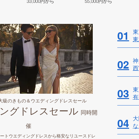
33,000円から
55,000円から
東
01
東
神
02
西
東
03
有
最大級のきもの＆ウエディングドレスセール
ングドレスセール
同時開
大
04
催
​
ートウエディングドレスから格安なリユースドレ