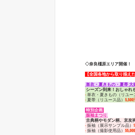
◇奈良橿原エリア開催！
【全国各地から取り揃え
 単衣・夏きもの・夏帯 大
 シーズン到来！おしゃれ
-
 単衣・夏きもの（リユー
-
 夏帯（リユース品）
5,50
 特別企画 
 振袖まつり 
 古典柄やモダン柄、京友
-
 振袖（展示サンプル品）
-
 振袖（撮影使用品）
55,0