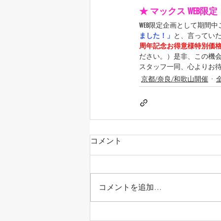
★ マックス WEB限
WEB限定企画として期間
ました！」
と、言ってい
周年記念お得意様特別価
ださい。）是非、この機
スタッフ一同、心よりお
京都/奈良/和歌山開催
コメント
コメントを追加…