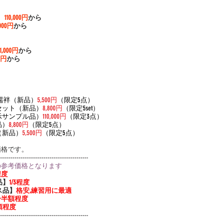
）
110,000円
から
,000円
から
11,000円
から
00円
から
る長襦袢（新品）
5,500円
（限定5点）
被布セット（新品）
8,800円
（限定5set）
（展示サンプル品）
110,000円
（限定3点）
品）
8,800円
（限定5点）
ル（新品）
5,500円
（限定5点）
価格です。
----------------------------------------------
の参考価格となります
程度
品】
1/3程度
ス品】
格安,練習用に最適
3〜半額程度
額程度
----------------------------------------------