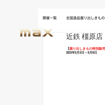
開催一覧
全国逸品掘り出しきもの
近鉄 橿原店
名古屋/四日市/中部地方開催
【
掘り出しきもの特別販
2023年5
月3日～5月8日
福岡/熊本/鹿児島/九州開催
ウエディングドレスセール