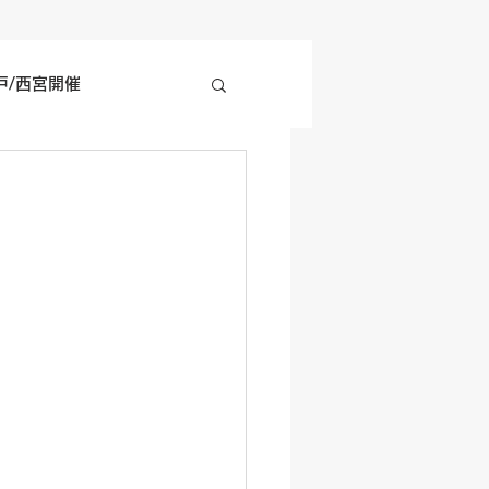
戸/西宮開催
四国地方開催
の他開催情報