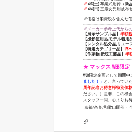
※
 6/3(土) 
卒業式用袴（新
※
 6/4(日) 三歳女児用被
※価格は消費税を含んだ
-----------------------------------------
※メーカー参考上代から
【展示サンプル品】
半額
【撮影使用品,モデル着用
【レンタル処分品,リユー
【特選カテゴリー品】
1/
【作家物,伝統工芸品】
半
-----------------------------------------
★ マックス WEB限
WEB限定企画として期間
ました！」
と、言ってい
周年記念お得意様特別価
ださい。）是非、この機
スタッフ一同、心よりお
京都/奈良/和歌山開催