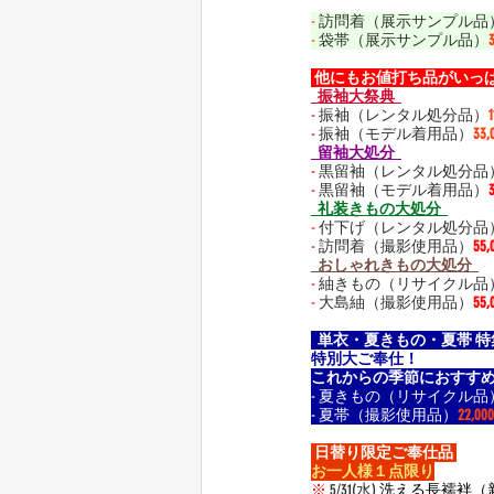
-
 訪問着（展示サンプル品
-
 袋帯（展示サンプル品）
 他にもお値打ち品がいっぱ
  振袖大祭典  
-
 振袖（レンタル処分品）
-
 振袖（モデル着用品）
33
  留袖大処分  
-
 黒留袖（レンタル処分品
-
 黒留袖（モデル着用品）
  礼装きもの大処分  
-
 付下げ（レンタル処分品
-
 訪問着（撮影使用品）
55
  おしゃれきもの大処分  
-
 紬きもの（リサイクル品
-
 大島紬（撮影使用品）
55
  単衣・夏きもの・夏帯 特
特別大ご奉仕！
これからの季節におすすめ
- 夏きもの（リサイクル品
- 夏帯（撮影使用品）
22,
 日替り限定ご奉仕品 
お一人様１点限り
※
 5/31(水) 
洗える長襦袢（