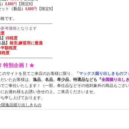
品）
8,800円
【限定5】
布セット
（新品）
8,800円
【限定5】
価格です。
----------------------------------------------
の参考価格となります
程度
品】
1/3程度
ス品】
格安,練習用に最適
3〜半額程度
額程度
----------------------------------------------
定！特別企画！★
中このサイトを見てご来店のお客様に限り、
「マックス掘り出しきものフェ
ただいたお客様は、
逸品、名品、希少品、特選品なども『
全国掘り出し
格
でご奉仕いたします！（一部、奉仕品などその他対象外の商品もござ
会にお連れ様もお誘い合せの上、ご来店くださいませ。
待ち申し上げております。
全国逸品掘り出しきもの