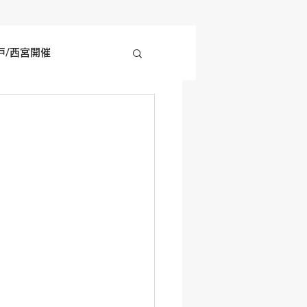
戸/西宮開催
四国地方開催
の他開催情報