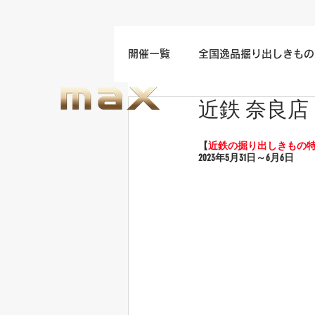
開催一覧
全国逸品掘り出しきもの
近鉄 奈良店
名古屋/四日市/中部地方開催
【
近鉄の掘り出しきもの
2023年5
月31日～6月6日
福岡/熊本/鹿児島/九州開催
ウエディングドレスセール