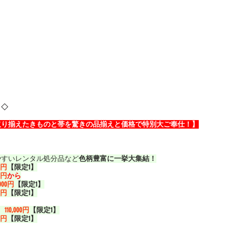
！◇
取り揃えたきものと帯を驚きの品揃えと価格で特別大ご奉仕！】
やすいレンタル処分品など
色柄豊富に一挙大集結！
00円
【限定1】
00円
から
,000円
【限定1】
00円
【限定1】
）
110,000円
【限定1】
00円
【限定1】