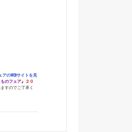
アのWEBサイトを見
きものフェア
』
２０
いますのでご了承く