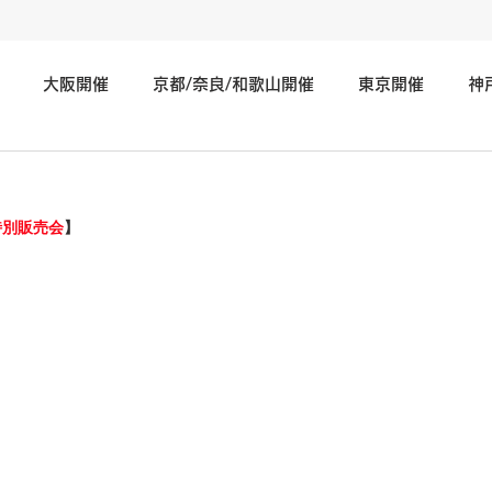
大阪開催
京都/奈良/和歌山開催
東京開催
神
神奈川/埼玉/千葉/静岡/関東地方開催
広島/岡山/山口/中国
特別販売会
】
北海道/仙台/東北開催
長野/新潟/石川/北陸地方開催
そ