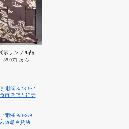
展示サンプル品
88,000円から
京開催​
8/28
-9/2
急百貨店吉祥寺​
戸開催​
9/3
-9/9
宮阪急百貨店