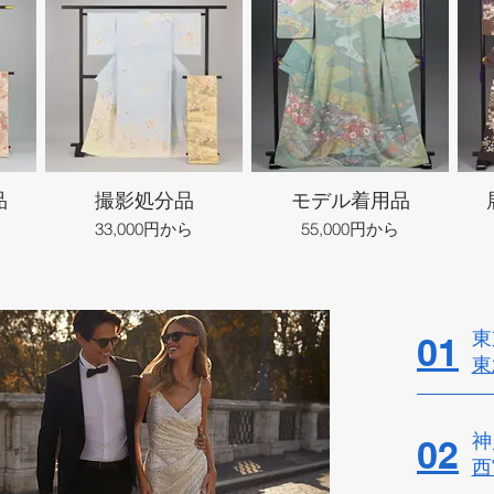
品
撮影処分品
モデル着用品
33,000円から
55,000円から
東
01
東
神
02
西