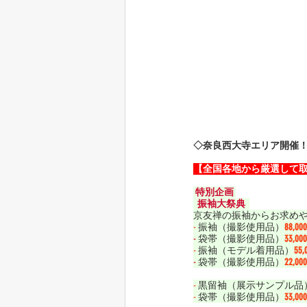
◇奈良西大寺エリア開催
【全国各地から厳選して
 特別企画 
  振袖大祭典  
京友禅の振袖からお求め
-
 振袖（撮影使用品）
88,0
-
 袋帯（撮影使用品）
33,0
-
 振袖（モデル着用品）
55
-
 袋帯（撮影使用品）
22,0
-
 黒留袖（展示サンプル品
-
 袋帯（撮影使用品）
33,0