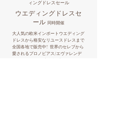
ィングドレスセール
ウエディングドレスセ
ール
同時開催
大人気の欧米インポートウエディング
ドレスから格安なリユースドレスまで
全国各地で販売中!! 世界のセレブから
愛されるプロノビアス/エヴァレンデ
ル/ミラノバや国内有名ブランドなど
品揃え豊富なビックイベント。マイド
レスとマイきものを購入したら全国各
地でのロケーションフォトも格安にサ
ポート。和装とウエディングドレスを
同時に楽しめる国内唯一の人気企画！
​スタッフ一同お待ちしております。
【ウエディングドレスセール開催情報】
東京開催​
8/28
-9/2
01
東急百貨店吉祥寺​