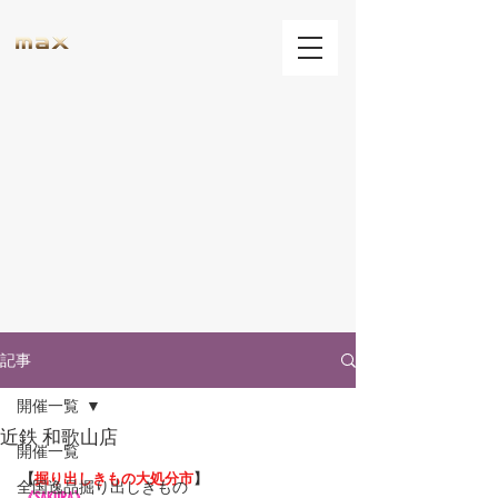
記事
開催一覧
近鉄 和歌山店
開催一覧
【
掘り出しきもの大処分市
】
全国逸品掘り出しきもの
《SAKURA》