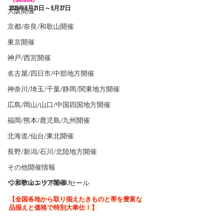
2025年5
月21日～5月27日
大阪開催
京都/奈良/和歌山開催
東京開催
神戸/西宮開催
名古屋/四日市/中部地方開催
神奈川/埼玉/千葉/静岡/関東地方開催
広島/岡山/山口/中国四国地方開催
福岡/熊本/鹿児島/九州開催
北海道/仙台/東北開催
長野/新潟/石川/北陸地方開催
その他開催情報
ウエディングドレスセール
◇和歌山エリア開催！
【全国各地から取り揃えたきものと帯を豊富な
品揃えと価格で特別大奉仕！】