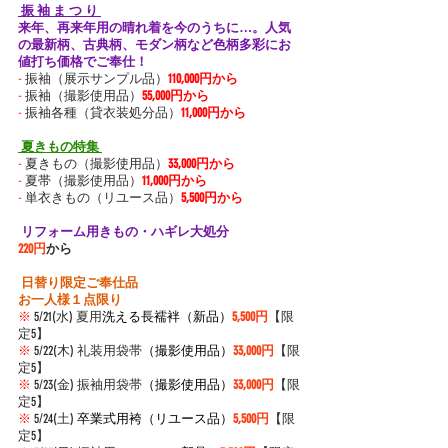
 振 袖 ま つ り 
来年、再来年用の晴れ着を今のうちに…。人気
の最新柄、古典柄、モダン柄など色柄多彩にお
値打ち価格でご奉仕！
-
 振袖（展示サンプル品）
110,000円から
-
 振袖（撮影使用品）
55,000円から
-
 振袖各種（貸衣装処分品）
11,000円から
 夏きもの特集 
-
 夏きもの
（撮影使用品）
33,000円から
-
 夏帯
（撮影使用品）
11,000円から
-
 単衣きもの
（リユース品）
5,500円から
 リフォーム用きもの・ハギレ大処分 
220円
から
 日替り限定ご奉仕品 
お一人様１点限り
※
 5/21(水) 夏用
洗える長襦袢（新品）
5,500円
【限
定5】
※
 5/22(木) 礼装用袋帯
（撮影使用品）
33,000円
【限
定5】
※
 5/23(金) 振袖用袋帯
（撮影使用品）
33,000円
【限
定5】
※
 5/24(土) 
卒業式用袴（リユース品）
5,500円
【限
定5】