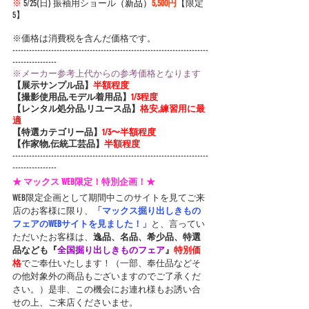
※
 5/25(日) 振
袖用ショール
（新品）
5,500円
【限定
5】
※価格は消費税を含んだ価格です。
-----------------------------------------------------------------------
----------------
※メーカー参考上代からの参考価格となります
【展示サンプル品】
半額程度
【撮影使用品,モデル着用品】
1/3程度
【レンタル処分品,リユース品】
格安,練習用に最
適
【特選カテゴリー品】
1/3〜半額程度
【作家物,伝統工芸品】
半額程度
-----------------------------------------------------------------------
----------------
★ マックス WEB限定！特別企画！★
WEB限定企画として期間中このサイトを見てご来
店のお客様に限り、
「マックス掘り出しきもの
フェアのWEBサイトを見ました！」
と、言ってい
ただいたお客様は、
逸品、名品、希少品、特選
品なども『
全国掘り出しきものフェア
』
特別価
格
でご奉仕いたします！（一部、奉仕品などそ
の他対象外の商品もございますのでご了承くだ
さい。）是非、この機会にお連れ様もお誘い合
せの上、ご来店くださいませ。