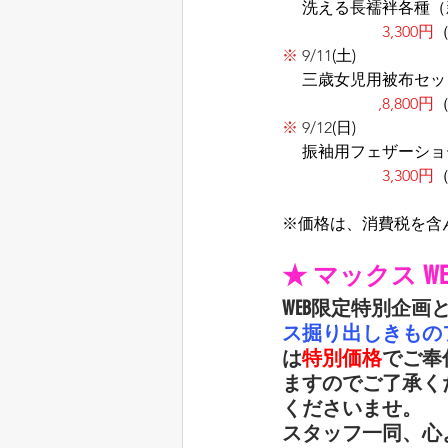
     洗える長襦袢各種
3,300円
※
 9/11
(土)
     三歳女児用被布
,8,800円
（
※
 9/12
(日)
     振袖用フェザー
                         3,300円
​※価格は、消費税を
★ マックス 
WEB限定特別企
ス掘り出しきもの
は
特別価格
でご奉
ますのでご了承く
くださいませ。
スタッフ一同、心