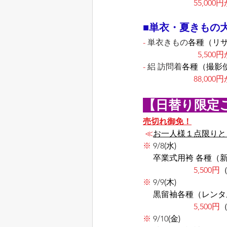
55,000
■単衣・夏きもの
-
 単衣きもの
各種（リ
5,500
-
 絽 訪問着
各種（撮影
88,000
【日替り限定
売切れ御免！
≪
お一人様１点限りと
※
 9/8
(水)　
     卒業式用袴 各種（
5,500円
※
 9/9
(木)
     黒留袖各種（レ
5,500円
※
 9/10
(金)