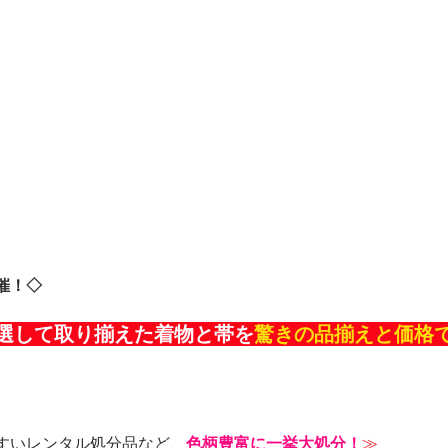
催！◇
選して取り揃えた着物と帯を
驚きの品揃えと価格
】
すいレンタル処分品など、
色柄豊富に一挙大処分！
≫