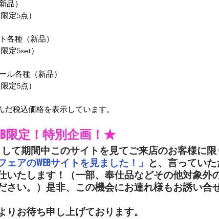
（新品）
（限定5点）
セット各種（新品）
限定5set）
ショール各種（新品）
（限定5点）
含んだ税込価格を表示しています。
WEB限定！特別企画！★
画として期間中このサイトを見てご来店のお客様に限
フェアのWEBサイトを見ました！」
と、言っていた
仕いたします！（一部、奉仕品などその他対象外
ださい。）是非、この機会にお連れ様もお誘い合
よりお待ち申し上げております。