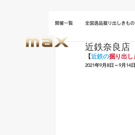
開催一覧
全国逸品掘り出しきもの
近鉄奈良店
名古屋/四日市/中部地方開催
【
近鉄の
掘り出し
2021年9
月8日～9月14
福岡/熊本/鹿児島/九州開催
ウエディングドレスセール