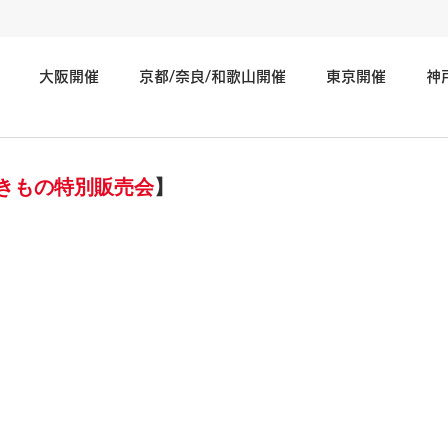
大阪開催
京都/奈良/和歌山開催
東京開催
神
神奈川/埼玉/千葉/静岡/関東地方開催
広島/岡山/山口/中国
きもの特別販売会
】
日
北海道/仙台/東北開催
長野/新潟/石川/北陸地方開催
そ