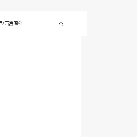
戸/西宮開催
四国地方開催
の他開催情報