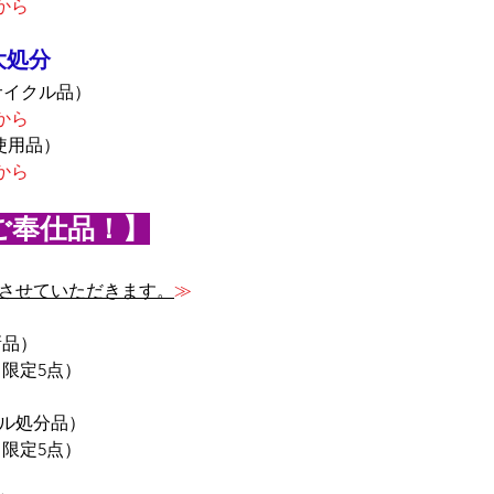
円から
大処分
サイクル品）
円から
使用品）
円から
ご奉仕品！】
させていただきます。
≫
新品）
（限定5点）
ンタル処分品）
（限定5点）