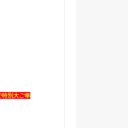
で特別大ご奉