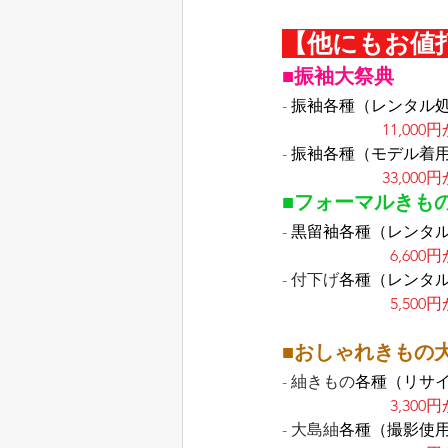
【他にもお値
■振袖大祭典
-
振袖各種（レンタル
11,000
-
振袖各種（モデル着
33,000
■フォーマルきも
-
黒留袖各種（レンタ
6,600
-
 付下げ
各種（レンタ
5,500
■おしゃれきもの
-
 紬きもの
各種（リサ
3,300
-
 大島紬
各種（撮影使