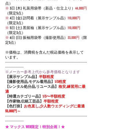
点）
※
 3日 (木) 礼装用袋帯（新品・仕立上り）
44,000円
（限定5点）
※
 4日 (金) 訪問着（展示サンプル品）
110,000円
（限定3点）
※
 5日 (土) 黒留袖（展示サンプル品）
110,000円
（限定3点）
※
 6日 (日) 振袖用袋帯（撮影使用品）
33,000円
（限
定5点）
​※価格は、消費税を含んだ税込価格を表示して
います。
-----------------------------------------------------------------------
----------------
※メーカー参考上代から参考価格となります
【展示サンプル品】
半額程度
【撮影使用品,モデル着用品】
1/3程度
【レンタル処分品,リユース品】
格安,練習用に最
適
【特選カテゴリー品】
1/3〜半額程度
【作家物,伝統工芸品】
半額程度
【色打掛】
お色直し,少人数ウエディングに最適 
55,000円～
-----------------------------------------------------------------------
----------------
★ マックス WEB限定！特別企画！★