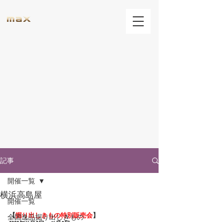
記事
開催一覧
横浜高島屋
開催一覧
【
掘り出しきもの特別販売会
】
全国逸品掘り出しきもの