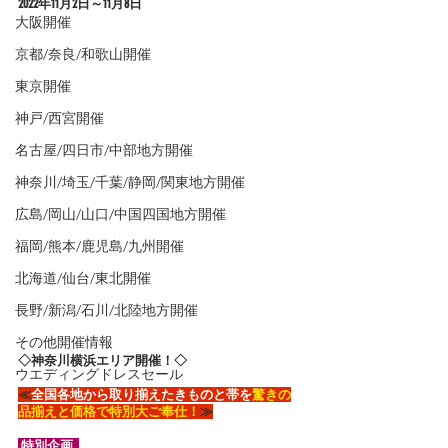
2022年11月2
日～11月8日
大阪開催
京都/奈良/和歌山開催
東京開催
神戸/西宮開催
名古屋/四日市/中部地方開催
神奈川/埼玉/千葉/静岡/関東地方開催
広島/岡山/山口/中国四国地方開催
福岡/熊本/鹿児島/九州開催
北海道/仙台/東北開催
長野/新潟/石川/北陸地方開催
その他開催情報
◇神奈川横浜エリア開催！◇
ウエディングドレスセール
≪
​全国各地から取り揃えたきものと帯を
驚きの
品揃えと価格で特別大ご奉仕！
≫
 特別企画  