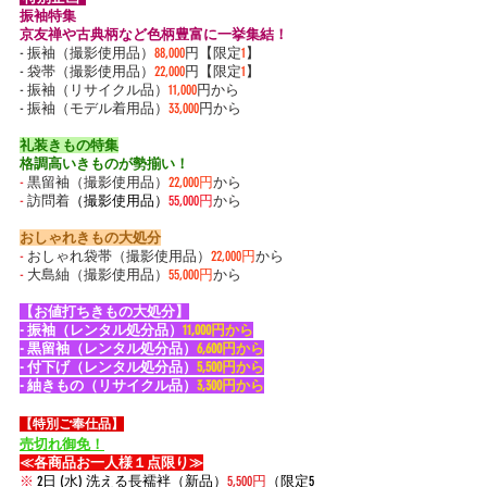
振袖特集
京友禅や古典柄など色柄豊富に一挙集結！
- 振袖（撮影使用品）
88,000
円【限定
1
】
- 袋帯（撮影使用品）
22,000
円【限定
1
】
- 振袖（リサイクル品）
11,000
円から
- 振袖（モデル着用品）
33,000
円から
礼装きもの特集
格調高いきものが勢揃い！
-
黒留袖（撮影使用品）
22,000円
から
-
 訪問着
（撮影使用品）
55,000円
から
おしゃれきもの大処分
-
 おしゃれ袋帯
（撮影使用品）
22,000円
から
-
 大島紬
（撮影使用品）
55,000円
から
【お値打ちきもの大処分】
- 振袖（レンタル処分品）
11,000円から
- 黒留袖（レンタル処分品）
6,600円から
- 付下げ（レンタル処分品）
5,500円から
- 紬きもの（リサイクル品）
3,300円から
【特別ご奉仕品】
売切れ御免！
≪各商品お一人様１点限り≫
※
 2日 (水) 洗える長襦袢（新品）
5,500円
（限定5