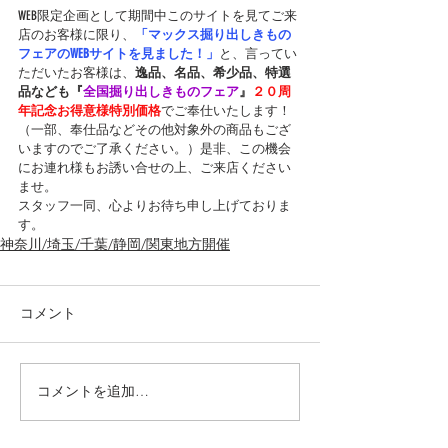
WEB限定企画として期間中このサイトを見てご来
店のお客様に限り、
「マックス掘り出しきもの
フェアのWEBサイトを見ました！」
と、言ってい
ただいたお客様は、
逸品、名品、希少品、特選
品なども『
全国掘り出しきものフェア
』
２０周
年記念お得意様特別価格
でご奉仕いたします！
（一部、奉仕品などその他対象外の商品もござ
いますのでご了承ください。）是非、この機会
にお連れ様もお誘い合せの上、ご来店ください
ませ。
スタッフ一同、心よりお待ち申し上げておりま
す。
神奈川/埼玉/千葉/静岡/関東地方開催
コメント
コメントを追加…