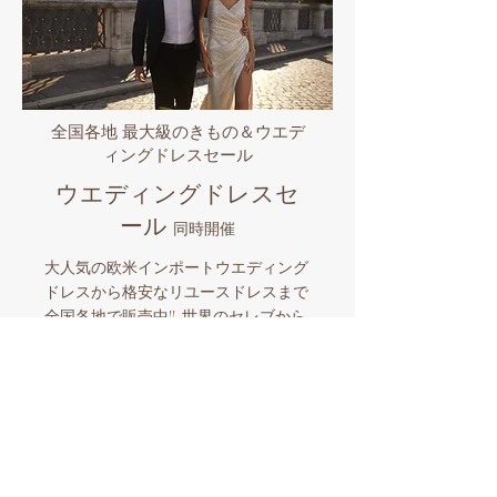
全国各地 最大級のきもの＆ウエデ
ィングドレスセール
ウエディングドレスセ
ール
同時開催
大人気の欧米インポートウエディング
ドレスから格安なリユースドレスまで
全国各地で販売中!! 世界のセレブから
愛されるプロノビアス/エヴァレンデ
ル/ミラノバや国内有名ブランドなど
品揃え豊富なビックイベント。マイド
レスとマイきものを購入したら全国各
地でのロケーションフォトも格安にサ
ポート。和装とウエディングドレスを
同時に楽しめる国内唯一の人気企画！