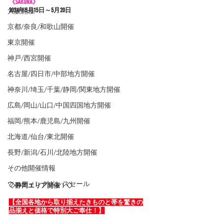
《SAKURA》
大阪開催
2024年5
月15日～5月20日
京都/奈良/和歌山開催
東京開催
神戸/西宮開催
名古屋/四日市/中部地方開催
神奈川/埼玉/千葉/静岡/関東地方開催
広島/岡山/山口/中国四国地方開催
福岡/熊本/鹿児島/九州開催
北海道/仙台/東北開催
長野/新潟/石川/北陸地方開催
その他開催情報
ウエディングドレスセール
◇静岡エリア開催！◇
【全国各地から取り揃えたきものと帯を驚きの
品揃えと価格で特別大ご奉仕！】