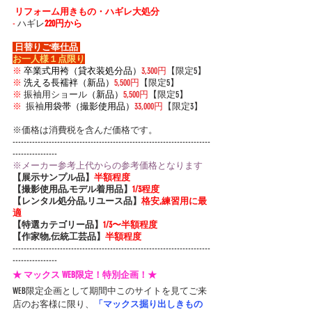
 リフォーム用きもの・ハギレ大処分
-
 ハギレ
220円から
 日替りご奉仕品 
お一人様１点限り
※
卒業式用袴（貸衣装処分品）
3,300円
【限定5】
※
洗える長襦袢（新品）
5,500円
【限定5】
※
 振
袖用ショール
（新品）
5,500円
【限定5】
※
 振袖
用袋帯（撮影使用品）
33,000円
【限定3】
※価格は消費税を含んだ価格です。
-----------------------------------------------------------------------
----------------
※メーカー参考上代からの参考価格となります
【展示サンプル品】
半額程度
【撮影使用品,モデル着用品】
1/3程度
【レンタル処分品,リユース品】
格安,練習用に最
適
【特選カテゴリー品】
1/3〜半額程度
【作家物,伝統工芸品】
半額程度
-----------------------------------------------------------------------
----------------
★ マックス WEB限定！特別企画！★
WEB限定企画として期間中このサイトを見てご来
店のお客様に限り、
「マックス掘り出しきもの