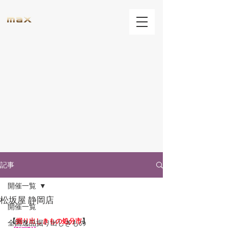
記事
開催一覧
松坂屋 静岡店
開催一覧
【
掘り出しきもの処分市
】
全国逸品掘り出しきもの