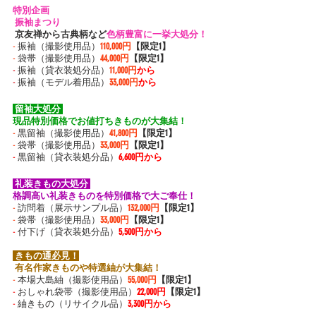
特別企画
 振袖まつり 
 京友禅から古典柄など
色柄豊富に一挙大処分！
-
 振袖（撮影使用品）
110,000円
【限定1】
-
 袋帯（撮影使用品）
44,000円
【限定1】
-
 振袖（貸衣装処分品）
11,000円
から
-
 振袖（モデル着用品）
33,000円
から
 留袖大処分 
現品特別価格でお値打ちきものが大集結！
-
 黒留袖（撮影使用品）
41,800円
【限定1】
-
 袋帯（撮影使用品）
33,000円
【限定1】
-
 黒留袖（貸衣装処分品）
6,600円から
 礼装きもの大処分 
格調高い礼装きものを特別価格で大ご奉仕！
-
 訪問着（展示サンプル品）
132,000円
【限定1】
-
 袋帯（撮影使用品）
33,000円
【限定1】
-
 付下げ（貸衣装処分品）
5,500円から
 きもの通必見！
 有名作家きものや特選紬が大集結！ 
-
 本場大島紬（撮影使用品）
55,000円
【限定1】
-
 おしゃれ袋帯（撮影使用品）
22,000円
【限定1】
-
 紬きもの（リサイクル品）
3,300円から