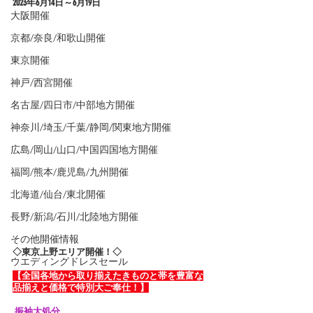
2023年6
月14日～6月19日
大阪開催
京都/奈良/和歌山開催
東京開催
神戸/西宮開催
名古屋/四日市/中部地方開催
神奈川/埼玉/千葉/静岡/関東地方開催
広島/岡山/山口/中国四国地方開催
福岡/熊本/鹿児島/九州開催
北海道/仙台/東北開催
長野/新潟/石川/北陸地方開催
その他開催情報
◇東京上野エリア開催！◇
ウエディングドレスセール
【全国各地から取り揃えたきものと帯を豊富な
品揃えと価格で特別大ご奉仕！】
 振袖大処分 