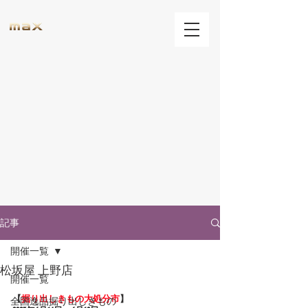
記事
開催一覧
松坂屋 上野店
開催一覧
【
掘り出しきもの大処分市
】
全国逸品掘り出しきもの