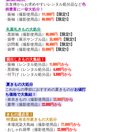
京友禅からお求めやすいレンタル処分品など
色
柄豊富に一挙大処分！
-
 振袖（撮影使用品）
111,000円
【限定1】
-
 振袖（撮影使用品）
88,000円
【限定1】
 礼装礼きもの大処分 
-
 黒留袖（撮影使用品）
88,000円
【限定1】
-
 袋帯（展示サンプル品）
33,000円
【限定1】
-
 訪問着（撮影使用品）
88,000円
【限定1】
-
 袋帯（撮影使用品）
33,000円
【限定1】
 掘出しきもの大集結！ 
-
 振袖（レンタル処分品）
11,000円
から
-
 黒留袖（レンタル処分品）
6,600円から
-
 付下げ（レンタル処分品）
5,500円から
 夏きもの大処分
これからの季節におすすめの夏きものが
お値打
ち価格で大集結！ 
-
 単衣きもの（撮影使用品）
22,000円
から
-
 夏帯（撮影使用品）
22,000円から
 きもの通必見！
 特選紬 有名作家きもの大処分 
-
 本場泥染大島紬（撮影使用品）
77,000円
から
-
 おしゃれ袋帯（撮影使用品）
22,000円から