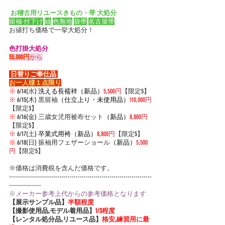
 お稽古用リユースきもの・帯 大処分 
留袖 付下げ
紬
色無地
袋帯
名古屋帯
お値打ち価格で一挙大処分！
色打掛大処分
55,000円
から
 日替りご奉仕品 
お一人様１点限り
※
 6/14(水) 
洗える長襦袢（新品）
5,500円
【限定5】
※
 6/15(木) 黒留袖
（仕立上り・未使用品）
110,000円
【限定3】
※
 6/16(金) 三歳女児用被布セット
（新品）
8,800円
【限定5】
※
 6/17(土) 
卒業式用袴（新品）
8,800円
【限定5】
※
 6/18(日) 振
袖用フェザーショール
（新品）
5,500
円
【限定5】
※価格は消費税を含んだ価格です。
-----------------------------------------------------------------------
----------------
※メーカー参考上代からの参考価格となります
【展示サンプル品】
半額程度
【撮影使用品,モデル着用品】
1/3程度
【レンタル処分品,リユース品】
格安,練習用に最