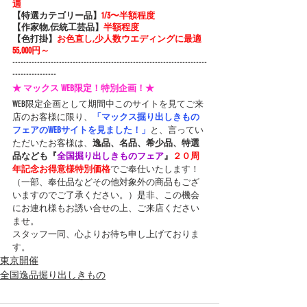
適
【特選カテゴリー品】
1/3〜半額程度
【作家物,伝統工芸品】
半額程度
【色打掛】
お色直し,少人数ウエディングに最適 
55,000円～
-----------------------------------------------------------------------
----------------
★ マックス WEB限定！特別企画！★
WEB限定企画として期間中このサイトを見てご来
店のお客様に限り、
「マックス掘り出しきもの
フェアのWEBサイトを見ました！」
と、言ってい
ただいたお客様は、
逸品、名品、希少品、特選
品なども『
全国掘り出しきものフェア
』
２０周
年記念お得意様特別価格
でご奉仕いたします！
（一部、奉仕品などその他対象外の商品もござ
いますのでご了承ください。）是非、この機会
にお連れ様もお誘い合せの上、ご来店ください
ませ。
スタッフ一同、心よりお待ち申し上げておりま
す。
東京開催
全国逸品掘り出しきもの