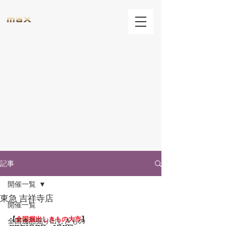
記事
開催一覧
東急 吉祥寺店
開催一覧
【
全国
掘出しきもの大市
】
全国逸品掘り出しきもの