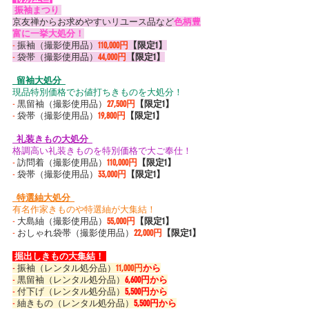
 振袖まつり 
京友禅からお求めやすいリユース品など
色柄豊
富に一挙大処分！
-
 振袖（撮影使用品）
110,000円
【限定1】
-
 袋帯（撮影使用品）
44,000円
【限定1】
  留袖大処分  
現品特別価格でお値打ちきものを大処分！
-
 黒留袖（撮影使用品）
27,500円
【限定1】
-
 袋帯（撮影使用品）
19,800円
【限定1】
  礼装きもの大処分  
格調高い礼装きものを特別価格で大ご奉仕！
-
 訪問着（撮影使用品）
110,000円
【限定1】
-
 袋帯（撮影使用品）
33,000円
【限定1】
  特選紬大処分  
有名作家きものや特選紬が大集結！
-
 大島紬（撮影使用品）
55,000円
【限定1】
-
 おしゃれ袋帯（撮影使用品）
22,000円
【限定1】
 掘出しきもの大集結！ 
-
 振袖（レンタル処分品）
11,000円
から
-
 黒留袖（レンタル処分品）
6,600円から
-
 付下げ（レンタル処分品）
5,500円から
-
 紬きもの（レンタル処分品）
5,500円から