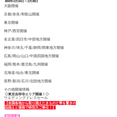
2023年2
月23日～2月28日
大阪開催
京都/奈良/和歌山開催
東京開催
神戸/西宮開催
名古屋/四日市/中部地方開催
神奈川/埼玉/千葉/静岡/関東地方開催
広島/岡山/山口/中国四国地方開催
福岡/熊本/鹿児島/九州開催
北海道/仙台/東北開催
長野/新潟/石川/北陸地方開催
その他開催情報
◇東京吉祥寺エリア開催！◇
ウエディングドレスセール
【全国各地から取り揃えたきものと帯を驚きの
品揃えと価格で特別大ご奉仕！】
 特別企画 