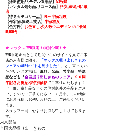
【撮影使用品,モデル着用品】
1/3程度
【レンタル処分品,リユース品】
格安,練習用に最
適
【特選カテゴリー品】
1/3〜半額程度
【作家物,伝統工芸品】
半額程度
【色打掛】
お色直し,少人数ウエディングに最適 
55,000円～
-----------------------------------------------------------------------
----------------
★ マックス WEB限定！特別企画！★
WEB限定企画として期間中このサイトを見てご来
店のお客様に限り、
「マックス掘り出しきもの
フェアのWEBサイトを見ました！」
と、言ってい
ただいたお客様は、
逸品、名品、希少品、特選
品なども『
全国掘り出しきものフェア
』
２０周
年記念お得意様特別価格
でご奉仕いたします！
（一部、奉仕品などその他対象外の商品もござ
いますのでご了承ください。）是非、この機会
にお連れ様もお誘い合せの上、ご来店ください
ませ。
スタッフ一同、心よりお待ち申し上げておりま
す。
東京開催
全国逸品掘り出しきもの