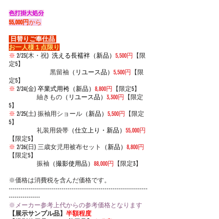
色打掛大処分
55,000円
から
 日替りご奉仕品 
お一人様１点限り
※
 2/23(木・祝)  
洗える長襦袢（新品）
5,500円
【限
定5】
                            黒留袖
（リユース品）
5,500円
【限
定5】
※
 2/24(金) 
卒業式用袴（新品）
8,800円
【限定5】
                   紬きもの
（リユース品）
3,300円
【限定
5】
※
 2/25(土) 振
袖用ショール
（新品）
5,500円
【限定
5】
                   礼装用袋帯
（仕立上り・新品）
55,000円
【限定5】
※
 2/26(日) 三歳女児用被布セット
（新品）
8,800円
【限定5】
                   振袖
（撮影使用品）
88,000円
【限定3】
※価格は消費税を含んだ価格です。
-----------------------------------------------------------------------
----------------
※メーカー参考上代からの参考価格となります
【展示サンプル品】
半額程度