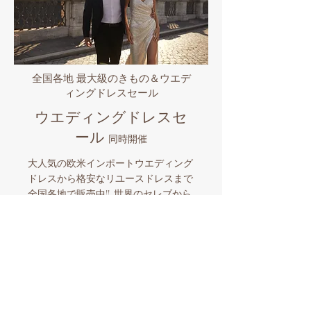
全国各地 最大級のきもの＆ウエデ
ィングドレスセール
ウエディングドレスセ
ール
同時開催
大人気の欧米インポートウエディング
ドレスから格安なリユースドレスまで
全国各地で販売中!! 世界のセレブから
愛されるプロノビアス/エヴァレンデ
ル/ミラノバや国内有名ブランドなど
品揃え豊富なビックイベント。マイド
レスとマイきものを購入したら全国各
地でのロケーションフォトも格安にサ
ポート。和装とウエディングドレスを
同時に楽しめる国内唯一の人気企画！