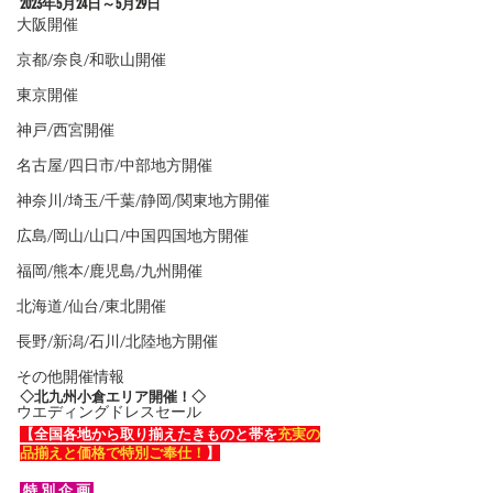
2023年5
月24日～5月29日
大阪開催
京都/奈良/和歌山開催
東京開催
神戸/西宮開催
名古屋/四日市/中部地方開催
神奈川/埼玉/千葉/静岡/関東地方開催
広島/岡山/山口/中国四国地方開催
福岡/熊本/鹿児島/九州開催
北海道/仙台/東北開催
長野/新潟/石川/北陸地方開催
その他開催情報
◇北九州小倉エリア開催！◇
ウエディングドレスセール
【全国各地から取り揃えたきものと帯を
充実の
品揃えと価格で特別ご奉仕！
】
 特 別 企 画 