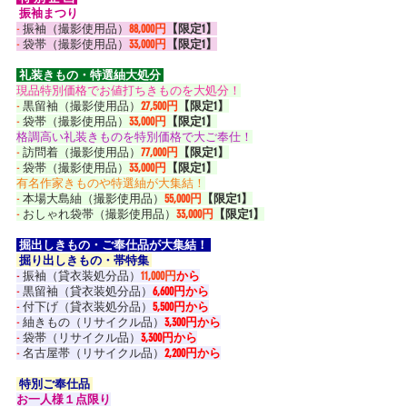
 振袖まつり 
-
 振袖（撮影使用品）
88,000円
【限定1】
-
 袋帯（撮影使用品）
33,000円
【限定1】
 礼装きもの・特選紬大処分 
現品特別価格でお値打ちきものを大処分！
-
 黒留袖（撮影使用品）
27,500円
【限定1】
-
 袋帯（撮影使用品）
33,000円
【限定1】
格調高い礼装きものを特別価格で大ご奉仕！
-
 訪問着（撮影使用品）
77,000円
【限定1】
-
 袋帯（撮影使用品）
33,000円
【限定1】
有名作家きものや特選紬が大集結！
-
 本場大島紬（撮影使用品）
55,000円
【限定1】
-
 おしゃれ袋帯（撮影使用品）
33,000円
【限定1】
 掘出しきもの・ご奉仕品が大集結！ 
 掘り出しきもの・帯特集 
-
 振袖（貸衣装処分品）
11,000円
から
-
 黒留袖（貸衣装処分品）
6,600円から
-
 付下げ（貸衣装処分品）
5,500円から
-
 紬きもの（リサイクル品）
3,300円から
-
 袋帯（リサイクル品）
3,300円から
-
 名古屋帯（リサイクル品）
2,200円から
 特別ご奉仕品 
お一人様１点限り