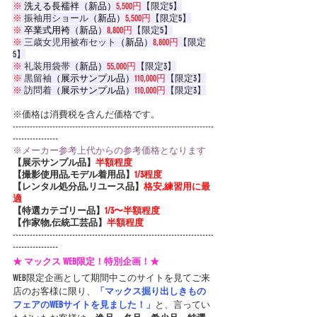
※
洗える長襦袢（新品）
5,500円
【限定5】
※
 振
袖用ショール
（新品）
5,500円
【限定5】
※
卒業式用袴（新品）
8,800円
【限定5】
※
 三歳女児用被布セット
（新品）
8,800円
【限定
5】
※
 礼装用袋帯
（新品）
55,000円
【限定3】
※
 黒留袖
（展示サンプル品）
110,000円
【限定3】
※
 訪問着
（展示サンプル品）
110,000円
【限定3】
※価格は消費税を含んだ価格です。
-----------------------------------------------------------------------
----------------
※メーカー参考上代からの参考価格となります
【展示サンプル品】
半額程度
【撮影使用品,モデル着用品】
1/3程度
【レンタル処分品,リユース品】
格安,練習用に最
適
【特選カテゴリー品】
1/3〜半額程度
【作家物,伝統工芸品】
半額程度
-----------------------------------------------------------------------
----------------
★ マックス WEB限定！特別企画！★
WEB限定企画として期間中このサイトを見てご来
店のお客様に限り、
「マックス掘り出しきもの
フェアのWEBサイトを見ました！」
と、言ってい