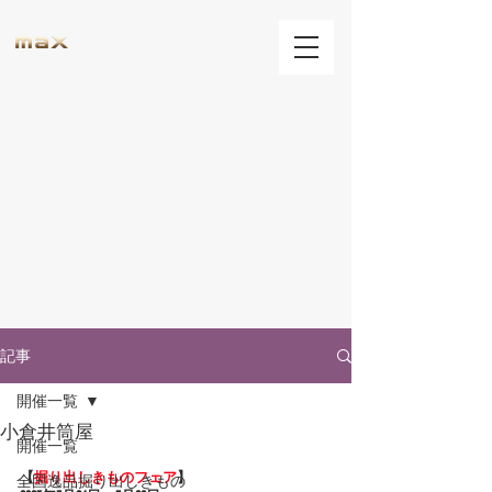
記事
開催一覧
小倉井筒屋
開催一覧
【
掘り出しきものフェア
】
全国逸品掘り出しきもの