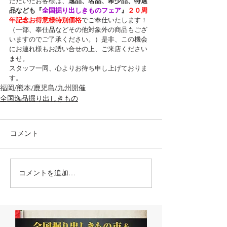
ただいたお客様は、
逸品、名品、希少品、特選
品なども『
全国掘り出しきものフェア
』
２０周
年記念お得意様特別価格
でご奉仕いたします！
（一部、奉仕品などその他対象外の商品もござ
いますのでご了承ください。）是非、この機会
にお連れ様もお誘い合せの上、ご来店ください
ませ。
スタッフ一同、心よりお待ち申し上げておりま
す。
福岡/熊本/鹿児島/九州開催
全国逸品掘り出しきもの
コメント
コメントを追加…