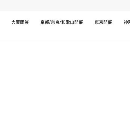
大阪開催
京都/奈良/和歌山開催
東京開催
神
神奈川/埼玉/千葉/静岡/関東地方開催
広島/岡山/山口/中国
北海道/仙台/東北開催
長野/新潟/石川/北陸地方開催
そ