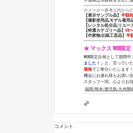
※価格は消費税を含んだ
-----------------------------------------
※メーカー参考上代から
【展示サンプル品】
半額
【撮影使用品,モデル着用
【レンタル処分品,リユー
【特選カテゴリー品】
1/
【作家物,伝統工芸品】
半
-----------------------------------------
★ マックス WEB限
WEB限定企画として期間
ました！」
と、言ってい
価格
でご奉仕いたします
機会にお連れ様もお誘い
スタッフ一同、心よりお
福岡/熊本/鹿児島/九州開
コメント