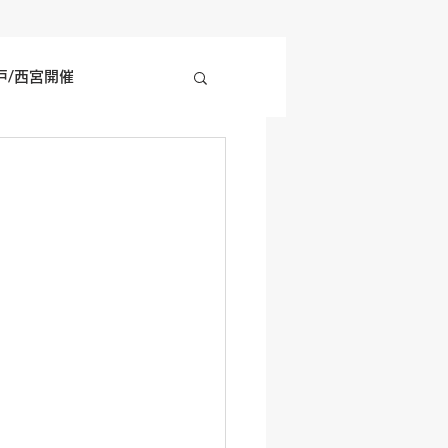
戸/西宮開催
四国地方開催
の他開催情報