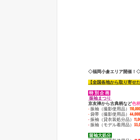
◇福岡小倉エリア開催！
【全国各地から取り寄せ
 特 別 企 画 
 振袖まつり 
京友禅から古典柄など
色
-
 振袖（撮影使用品）
110,0
-
 袋帯（撮影使用品）
44,0
-
 振袖（貸衣装処分品）
11,
-
 振袖（モデル着用品）
33
 留袖大処分 