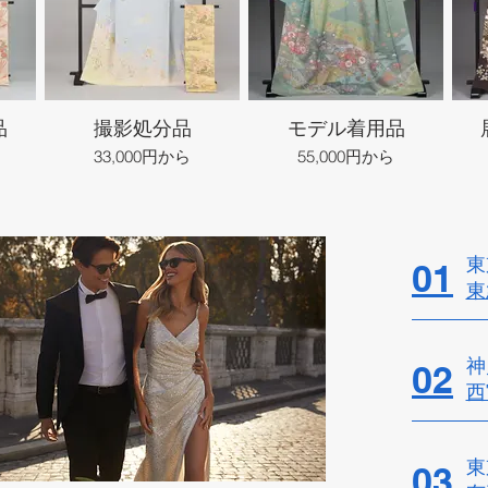
品
撮影処分品
モデル着用品
33,000円から
55,000円から
東
01
東
神
02
西
東
03