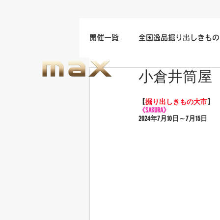
開催一覧
全国逸品掘り出しきもの
小倉井筒屋
名古屋/四日市/中部地方開催
【
掘り出しきもの大市
】
《SAKURA》
福岡/熊本/鹿児島/九州開催
2024年7
月10日～7月15日
ウエディングドレスセール