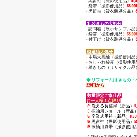
-
 黒留袖
（撮影使用品）
41
-
 袋帯（撮影使用品）
33,0
-
 黒留袖（貸衣装処分品）
 礼装きもの大処分 
-
 訪問着（展示サンプル品
-
 袋帯（撮影使用品）
33,0
-
 付下げ（貸衣装処分品）
 特選紬大処分 
-
 本場大島紬（撮影使用品
-
 おしゃれ袋帯
（撮影使用
-
 紬きもの（リサイクル品
◆ リフォーム用 きもの・
220円から
 数量限定ご奉仕品 
お一人様１点限り
※
洗える長襦袢（新品）
5
※
 振
袖用ショール
（新品
※
卒業式用袴（新品）
8,8
※
 黒留袖
（撮影使用品）
5
※
 振袖用袋帯
（撮影使用