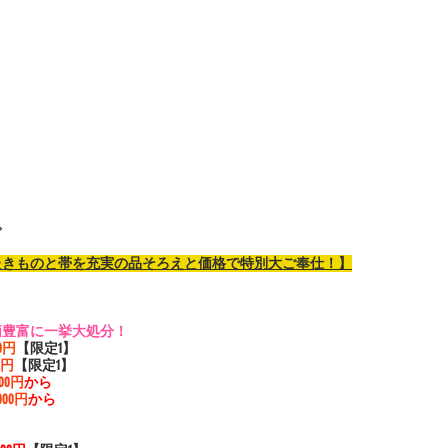
◇
たきものと帯を充実の品そろえと価格で特別大ご奉仕！】
柄豊富に一挙大処分！
00円
【限定1】
00円
【限定1】
000円
から
,000円
から