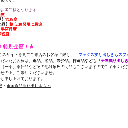
価格です。
----------------------------------------------
の参考価格となります
程度
品】
1/3程度
ス品】
格安,練習用に最適
3〜半額程度
額程度
----------------------------------------------
定！特別企画！★
中このサイトを見てご来店のお客様に限り、
「マックス掘り出しきものフェ
ただいたお客様は、
逸品、名品、希少品、特選品なども『
全国掘り出し
！（一部、奉仕品などその他対象外の商品もございますのでご了承くだ
合せの上、ご来店くださいませ。
待ち申し上げております。
催
全国逸品掘り出しきもの