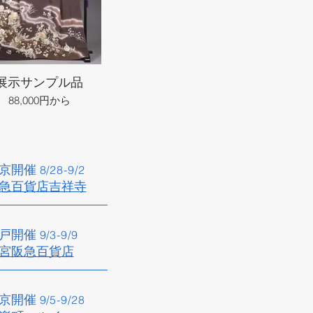
展示サンプル品
88,000円から
京開催​
8/28
-9/2
急百貨店吉祥寺​
戸開催​
9/3
-9/9
宮阪急百貨店
京開催
9/5
-9/28