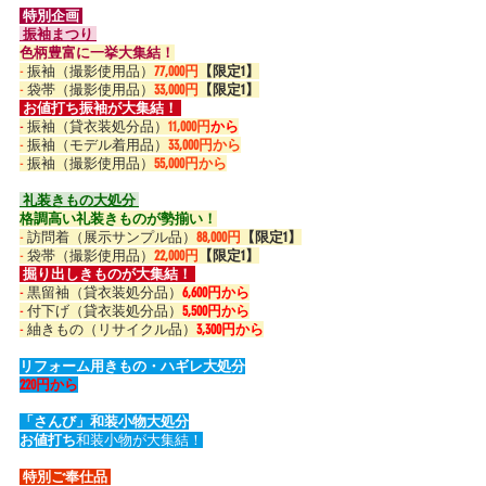
 特別企画 
 振袖まつり 
色柄豊富に一挙大集結！
-
 振袖（撮影使用品）
77,000円
【限定1】
-
 袋帯（撮影使用品）
33,000円
【限定1】
 お値打ち振袖が大集結！ 
-
 振袖（貸衣装処分品）
11,000円
から
-
 振袖（モデル着用品）
33,000円から
-
 振袖（撮影使用品）
55,000円から
 礼装きもの大処分 
格調高い礼装きものが勢揃い！
-
 訪問着（展示サンプル品）
88,000円
【限定1】
-
 袋帯（撮影使用品）
22,000円
【限定1】
 掘り出しきものが大集結！ 
-
 黒留袖（貸衣装処分品）
6,600円から
-
 付下げ（貸衣装処分品）
5,500円から
-
 紬きもの（リサイクル品）
3,300円から
リフォーム用きもの・ハギレ大処分
220円から
「さんび」和装小物大処分
お値打ち
和装小物が大集結！
 特別ご奉仕品 