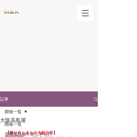
記事
開催一覧
大阪高島屋
開催一覧
【
掘り出しきもの大処分市
】
全国逸品掘り出しきもの