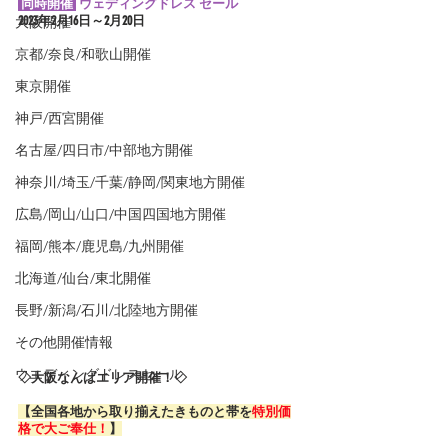
 同時開催 
ウェディングドレス セール
大阪開催
2023年2
月16日～2月20日
京都/奈良/和歌山開催
東京開催
神戸/西宮開催
名古屋/四日市/中部地方開催
神奈川/埼玉/千葉/静岡/関東地方開催
広島/岡山/山口/中国四国地方開催
福岡/熊本/鹿児島/九州開催
北海道/仙台/東北開催
長野/新潟/石川/北陸地方開催
その他開催情報
ウエディングドレスセール
◇大阪なんばエリア開催！◇
【全国各地から取り揃えたきものと帯を
特別価
格で大ご奉仕！
】