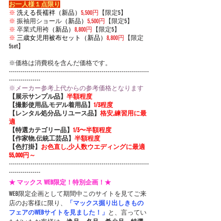
お一人様１点限り
※
洗える長襦袢（新品）
5,500円
【限定5】
※
 振
袖用ショール
（新品）
5,500円
【限定5】
※
 卒業式用袴
（新品）
8,800円
【限定5】
※
三歳女児用被布セット（新品）
8,800円
【限定
5set】
※価格は消費税を含んだ価格です。
-----------------------------------------------------------------------
----------------
※メーカー参考上代からの参考価格となります
【展示サンプル品】
半額程度
【撮影使用品,モデル着用品】
1/3程度
【レンタル処分品,リユース品】
格安,練習用に最
適
【特選カテゴリー品】
1/3〜半額程度
【作家物,伝統工芸品】
半額程度
【色打掛】
お色直し,少人数ウエディングに最適 
55,000円～
-----------------------------------------------------------------------
----------------
★ マックス WEB限定！特別企画！★
WEB限定企画として期間中このサイトを見てご来
店のお客様に限り、
「マックス掘り出しきもの
フェアのWEBサイトを見ました！」
と、言ってい