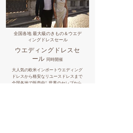
全国各地 最大級のきもの＆ウエデ
ィングドレスセール
ウエディングドレスセ
ール
同時開催
大人気の欧米インポートウエディング
ドレスから格安なリユースドレスまで
全国各地で販売中!! 世界のセレブから
愛されるプロノビアス/エヴァレンデ
ル/ミラノバや国内有名ブランドなど
品揃え豊富なビックイベント。マイド
レスとマイきものを購入したら全国各
地でのロケーションフォトも格安にサ
ポート。和装とウエディングドレスを
同時に楽しめる国内唯一の人気企画！