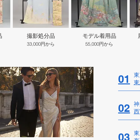
品
撮影処分品
モデル着用品
33,000円から
55,000円から
東
01
東
神
02
西
東
03