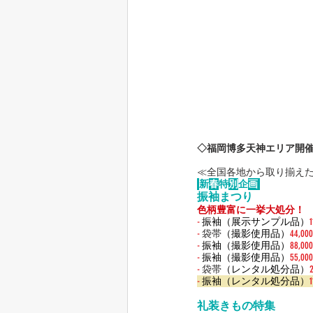
◇福岡博多天神エリア開
≪​全国各地から取り揃え
新
春
特
別
企
画
振袖まつり
色柄豊富に一挙大処分！
-
振袖（展示サンプル品）
-
 袋帯
（撮影使用品）
44,0
-
振袖（撮影使用品）
88,0
-
振袖（撮影使用品）
55,0
-
 袋帯
（レンタル処分品）
-
振袖（レンタル処分品）
礼装きもの特集