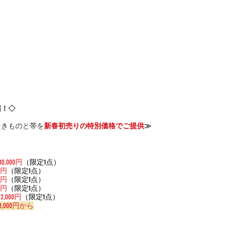
催！◇
たきものと帯を
新春初売りの特別価格でご提供
≫
110,000円
（限定1点）
00円
（限定1点）
00円
（限定1点）
00円
（限定1点）
22,000円
（限定1点）
11,000円から