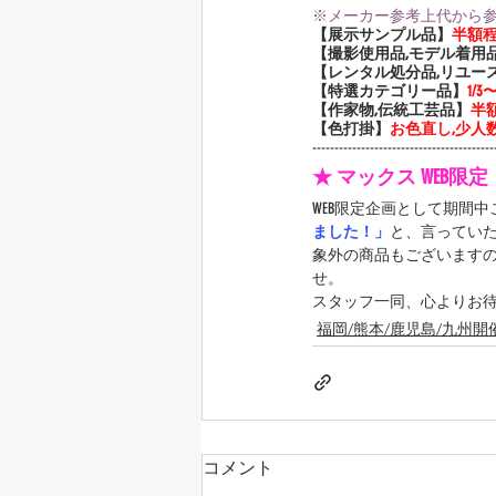
※メーカー参考上代から
【展示サンプル品】
半額
【撮影使用品,モデル着用
【レンタル処分品,リユー
【特選カテゴリー品】
1/
【作家物,伝統工芸品】
半
【色打掛】
お色直し,少人数
-----------------------------------------
★ マックス WEB限
WEB限定企画として期間
ました！」
と、言ってい
象外の商品もございます
せ。
スタッフ一同、心よりお
福岡/熊本/鹿児島/九州開
コメント