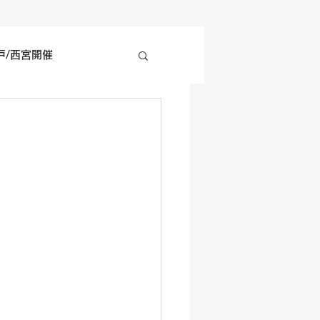
戸/西宮開催
四国地方開催
の他開催情報