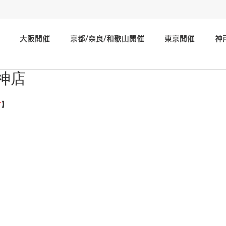
大阪開催
京都/奈良/和歌山開催
東京開催
神
神店
神奈川/埼玉/千葉/静岡/関東地方開催
広島/岡山/山口/中国
市
】
北海道/仙台/東北開催
長野/新潟/石川/北陸地方開催
そ