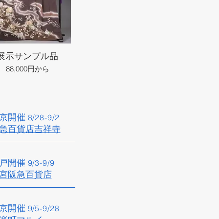
展示サンプル品
88,000円から
京開催​
8/28
-9/2
急百貨店吉祥寺​
戸開催​
9/3
-9/9
宮阪急百貨店
京開催
9/5
-9/28