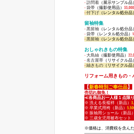
-
 訪問着
（展示サンプル品
-
 袋帯
（撮影使用品）
33,0
-
 付下げ
（レンタル処分品
留袖特集
-
 黒留袖
（レンタル処分品
-
 袋帯
（レンタル処分品）
-
 黒留袖
（レンタル処分品
おしゃれきもの特集
-
 大島紬
（撮影使用品）
22
-
 名古屋帯
（リサイクル品
-
 紬きもの
（リサイクル品
リフォーム用きもの・
【
新春特別ご奉仕品
】
売切れ御免！
≪各商品お一人様１点限
※ 洗える長襦袢（新品）
3
※ 卒業式用袴（新品）
5,5
※ 振袖用ショール（新品
※ 三歳女児用被布セット
​※価格は、消費税を含ん
-----------------------------------------