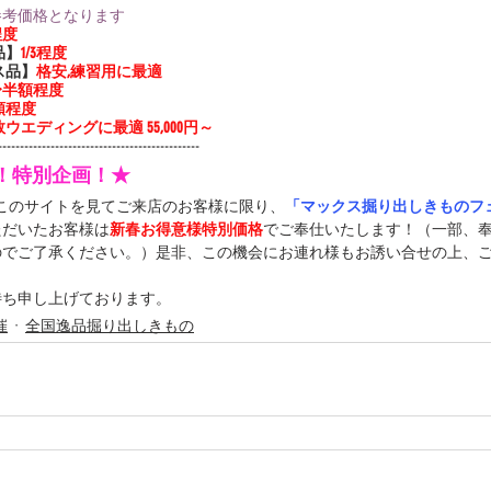
参考価格となります
程度
品】
1/3程度
ス品】
格安,練習用に最適
3〜半額程度
額程度
ウエディングに最適 55,000円～
----------------------------------------------
定！特別企画！★
中このサイトを見てご来店のお客様に限り、
「マックス掘り出しきものフェ
ただいたお客様は
新春お得意様特別価格
でご奉仕いたします！（一部、
のでご了承ください。）是非、この機会にお連れ様もお誘い合せの上、
待ち申し上げております。
催
全国逸品掘り出しきもの