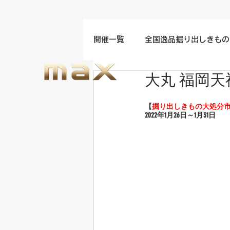
開催一覧
全国逸品掘り出しきもの
大丸 福岡天
名古屋/四日市/中部地方開催
【
掘り出しきもの大処分
2022年1月26
日～1月31日
福岡/熊本/鹿児島/九州開催
ウエディングドレスセール