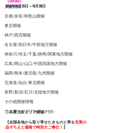
《SAKURA》
大阪開催
2024年10
月23日～10月28日
京都/奈良/和歌山開催
東京開催
神戸/西宮開催
名古屋/四日市/中部地方開催
神奈川/埼玉/千葉/静岡/関東地方開催
広島/岡山/山口/中国四国地方開催
福岡/熊本/鹿児島/九州開催
北海道/仙台/東北開催
長野/新潟/石川/北陸地方開催
その他開催情報
ウエディングドレスセール
◇兵庫元町エリア開催！◇
【全国各地から取り寄せたきものと帯を
充実の
品ぞろえと価格で特別大ご奉仕！
】