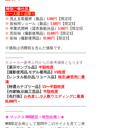
 特別ご奉仕品 
お一人様１点限り
※
洗える長襦袢（新品）
5,500円
【限定5】
※
 振
袖用ショール
（新品）
5,500円
【限定5】
※
卒業式用袴（貸衣装処分品）
5,500円
【限定5】
※
 黒留袖
（撮影使用品）
33,000円
【限定3】
※
 振袖
（撮影使用品）
55,000円
【限定3】
※価格は消費税を含んだ価格です。
-----------------------------------------------------------------------
----------------
※メーカー参考上代からの参考価格となります
【展示サンプル品】
半額程度
【撮影使用品,モデル着用品】
1/3程度
【レンタル処分品,リユース品】
格安,練習用に最
適
【特選カテゴリー品】
1/3〜半額程度
【作家物,伝統工芸品】
半額程度
【色打掛】
お色直し,少人数ウエディングに最適 
55,000円～
-----------------------------------------------------------------------
----------------
★ マックス WEB限定！特別企画！★
WEB限定企画として期間中このサイトを見てご来