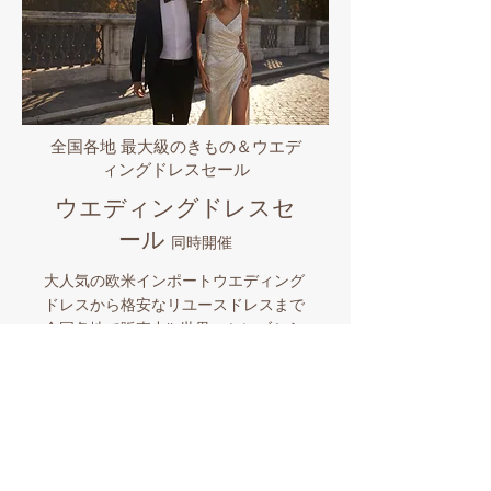
全国各地 最大級のきもの＆ウエデ
ィングドレスセール
ウエディングドレスセ
ール
同時開催
大人気の欧米インポートウエディング
ドレスから格安なリユースドレスまで
全国各地で販売中!! 世界のセレブから
愛されるプロノビアス/エヴァレンデ
ル/ミラノバや国内有名ブランドなど
品揃え豊富なビックイベント。マイド
レスとマイきものを購入したら全国各
地でのロケーションフォトも格安にサ
ポート。和装とウエディングドレスを