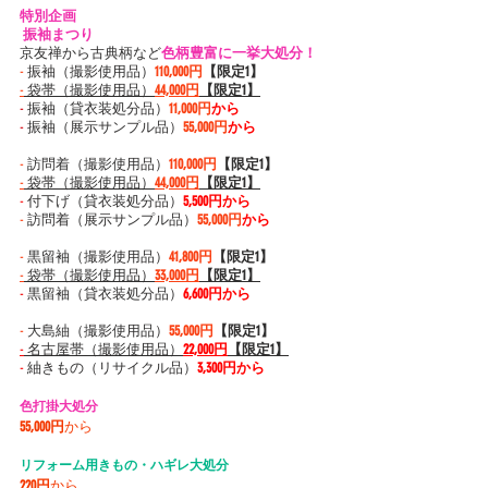
特別企画
 振袖まつり 
京友禅から古典柄など
色柄豊富に一挙大処分！
-
 振袖（撮影使用品）
110,000円
【限定1】
-
 袋帯（撮影使用品）
44,000円
【限定1】
-
 振袖（貸衣装処分品）
11,000円
から
-
 振袖（展示サンプル品）
55,000円
から
-
 訪問着（撮影使用品）
110,000円
【限定1】
-
 袋帯（撮影使用品）
44,000円
【限定1】
-
 付下げ（貸衣装処分品）
5,500円から
-
 訪問着（展示サンプル品）
55,000円
から
-
 黒留袖（撮影使用品）
41,800円
【限定1】
-
 袋帯（
撮影使用品
）
33,000円
【限定1】
-
 黒留袖（貸衣装処分品）
6,600円から
-
 大島紬（撮影使用品）
55,000円
【限定1】
-
 名古屋帯（撮影使用品）
22,000円
【限定1】
-
 紬きもの（リサイクル品）
3,300円から
色打掛大処分
55,000円
から
リフォーム用きもの・ハギレ大処分
220円
から