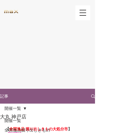
記事
開催一覧
大丸 神戸店
開催一覧
【
全国逸品 
掘り出しきもの大処分市
】
全国逸品掘り出しきもの