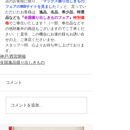
店のお客様に限り、
「マックス掘り出しきもの
フェアのWEBサイトを見ました！」
と、言ってい
ただいたお客様は、
逸品、名品、希少品、特選
品なども『
全国掘り出しきものフェア
』
特別価
格
でご奉仕いたします！（一部、奉仕品などそ
の他対象外の商品もございますのでご了承くだ
さい。）是非、この機会にお連れ様もお誘い合
せの上、ご来店くださいませ。
スタッフ一同、心よりお待ち申し上げておりま
す。
神戸/西宮開催
全国逸品掘り出しきもの
コメント
コメントを追加…