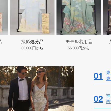
品
撮影処分品
モデル着用品
33,000円から
55,000円から
東
01
東
神
02
西