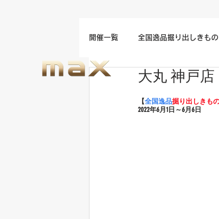
開催一覧
全国逸品掘り出しきもの
大丸 神戸店
名古屋/四日市/中部地方開催
【
全国逸品
掘り出しきも
2022年6
月1日～6月6日
福岡/熊本/鹿児島/九州開催
ウエディングドレスセール