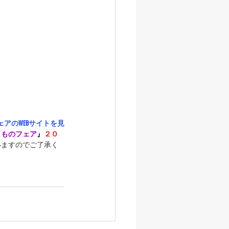
アのWEBサイトを見
きものフェア
』
２０
いますのでご了承く