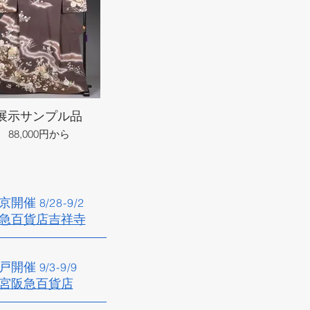
展示サンプル品
88,000円から
京開催​
8/28
-9/2
急百貨店吉祥寺​
戸開催​
9/3
-9/9
宮阪急百貨店