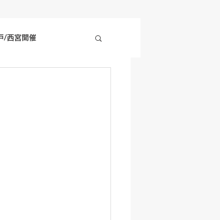
戸/西宮開催
四国地方開催
の他開催情報