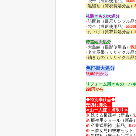
-
 袋帯（撮影使用品）
16,50
-
 黒留袖（貸衣装処分品）
礼装きもの大処分
-
 訪問着（展示サンプル品
-
 袋帯（撮影使用品）
33,0
-
 付下げ（貸衣装処分品）
特選紬大処分
-
 大島紬（撮影使用品）
55
-
 名古屋帯（リサイクル品
-
 紬きもの（リサイクル品
色打掛大処分
55,000円から
リフォーム用きもの・ハ
220円から
◆特別奉仕品◆
売切れ御免！
≪お一人様１点限り≫
※
 洗える長襦袢（新品）
5
※
 振袖用ショール（新品
※
 卒業式用袴（新品）
8,8
※
 三歳女児用被布セット
※
 黒留袖（展示サンプル