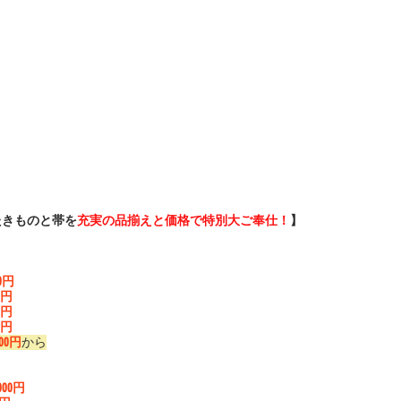
たきものと帯を
充実の品揃えと価格で特別大ご奉仕！
】
00円
00円
00円
00円
000円
から
,000円