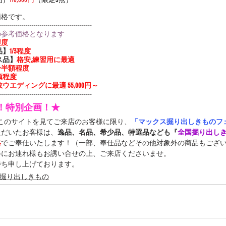
価格です。
----------------------------------------------
の参考価格となります
程度
品】
1/3程度
ス品】
格安,練習用に最適
3〜半額程度
額程度
ウエディングに最適 55,000円～
----------------------------------------------
定！特別企画！★
中このサイトを見てご来店のお客様に限り、
「マックス掘り出しきものフェ
ただいたお客様は、
逸品、名品、希少品、特選品なども『
全国掘り出し
格
でご奉仕いたします！（一部、奉仕品などその他対象外の商品もござ
会にお連れ様もお誘い合せの上、ご来店くださいませ。
待ち申し上げております。
掘り出しきもの