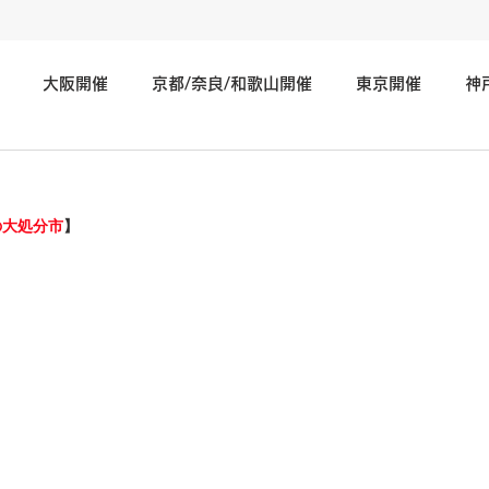
大阪開催
京都/奈良/和歌山開催
東京開催
神
神奈川/埼玉/千葉/静岡/関東地方開催
広島/岡山/山口/中国
の大処分市
】
北海道/仙台/東北開催
長野/新潟/石川/北陸地方開催
そ