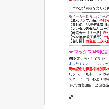
※価格は消費税を含んだ
-----------------------------------------
※メーカー参考上代から
【展示サンプル品】
半額
【撮影使用品,モデル着用
【レンタル処分品,リユー
【特選カテゴリー品】
1/
【作家物,伝統工芸品】
半
【色打掛】
お色直し,少人数
-----------------------------------------
★ マックス WEB限
WEB限定企画として期間
ました！」
と、言ってい
周年記念お得意様特別価
ださい。）是非、この機
スタッフ一同、心よりお
神戸/西宮開催
全国逸品