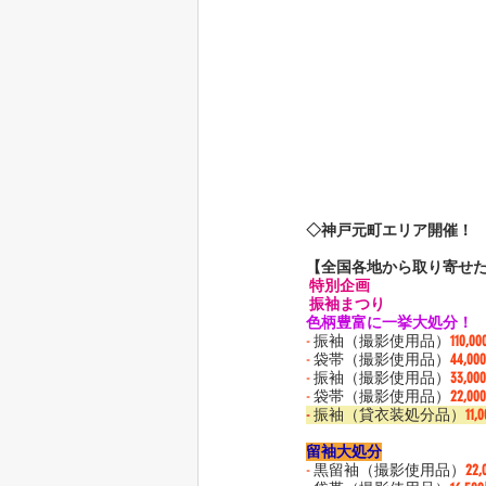
◇神戸元町エリア開催！
【全国各地から取り寄せ
特別企画
 振袖まつり 
色柄豊富に一挙大処分！
-
 振袖（撮影使用品）
110,0
-
 袋帯（撮影使用品）
44,0
-
 振袖（撮影使用品）
33,0
-
 袋帯（撮影使用品）
22,0
-
 振袖（貸衣装処分品）
11,
留袖大処分
-
 黒留袖（撮影使用品）
22