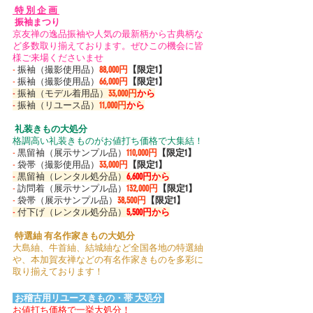
 特 別 企 画 
 振袖まつり 
京友禅の逸品振袖や人気の最新柄から古典柄な
ど多数取り揃えております。ぜひこの機会に皆
様ご来場くださいませ
-
 振袖（撮影使用品）
88,000円
【限定1】
-
 振袖（撮影使用品）
66,000円
【限定1】
-
 振袖（モデル着用品）
33,000円
から
-
 振袖（リユース品）
11,000円
から
 礼装きもの大処分 
格調高い礼装きものがお値打ち価格で大集結！
-
 黒留袖（展示サンプル品）
110,000円
【限定1】
-
 袋帯（撮影使用品）
33,000円
【限定1】
-
 黒留袖（レンタル処分品）
6,600円から
-
 訪問着（展示サンプル品）
132,000円
【限定1】
-
 袋帯（展示サンプル品）
38,500円
【限定1】
-
 付下げ（レンタル処分品）
5,500円から
 特選紬 有名作家きもの大処分 
大島紬、牛首紬、結城紬など全国各地の特選紬
や、本加賀友禅などの有名作家きものを多彩に
取り揃えております！
 お稽古用リユースきもの・帯 大処分 
お値打ち価格で一挙大処分！