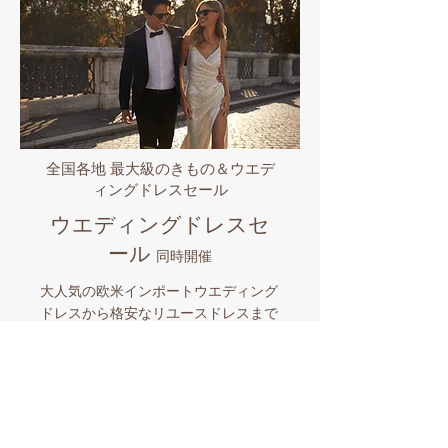
全国各地 最大級のきもの＆ウエデ
ィングドレスセール
ウエディングドレスセ
ール
同時開催
大人気の欧米インポートウエディング
ドレスから格安なリユースドレスまで
全国各地で販売中!! 世界のセレブから
愛されるプロノビアス/エヴァレンデ
ル/ミラノバや国内有名ブランドなど
品揃え豊富なビックイベント。マイド
レスとマイきものを購入したら全国各
地でのロケーションフォトも格安にサ