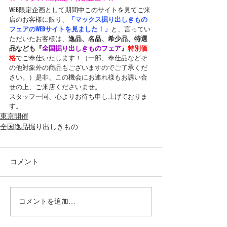
WEB限定企画として期間中このサイトを見てご来
店のお客様に限り、
「マックス掘り出しきもの
フェアのWEBサイトを見ました！」
と、言ってい
ただいたお客様は、
逸品、名品、希少品、特選
品なども『
全国掘り出しきものフェア
』
特別価
格
でご奉仕いたします！（一部、奉仕品などそ
の他対象外の商品もございますのでご了承くだ
さい。）是非、この機会にお連れ様もお誘い合
せの上、ご来店くださいませ。
スタッフ一同、心よりお待ち申し上げておりま
す。
東京開催
全国逸品掘り出しきもの
コメント
コメントを追加…