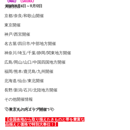
《MAX》
《SAKURA》
大阪開催
2024年11
月6日～11月12日
京都/奈良/和歌山開催
東京開催
神戸/西宮開催
名古屋/四日市/中部地方開催
神奈川/埼玉/千葉/静岡/関東地方開催
広島/岡山/山口/中国四国地方開催
福岡/熊本/鹿児島/九州開催
北海道/仙台/東北開催
長野/新潟/石川/北陸地方開催
その他開催情報
ウエディングドレスセール
◇東京丸の内エリア開催！◇
【全国各地から取り揃えたきものと帯を豊富な
品揃えと価格で特別大奉仕！】