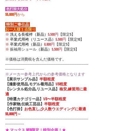
 色打掛大処分 
55,000円
から
 特別ご奉仕品 
お一人様１点限り
※
洗える長襦袢（新品）
5,500円
【限定5】
※
卒業式用袴（リユース品）
5,500円
【限定10】
※
卒業式用袴（新品）
8,800円
【限定5】
※
 振
袖用ショール
（新品）
5,500円
【限定5】
※価格は消費税を含んだ価格です。
-----------------------------------------------------------------------
----------------
※メーカー参考上代からの参考価格となります
【展示サンプル品】
半額程度
【撮影使用品,モデル着用品】
1/3程度
【レンタル処分品,リユース品】
格安,練習用に最
適
【特選カテゴリー品】
1/3〜半額程度
【作家物,伝統工芸品】
半額程度
【色打掛】
お色直し,少人数ウエディングに最適 
55,000円～
-----------------------------------------------------------------------
----------------
★ マックス WEB限定！特別企画！★