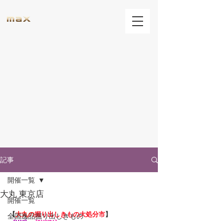
記事
開催一覧
大丸 東京店
開催一覧
【
大丸の
掘り出しきもの大処分市
】
全国逸品掘り出しきもの