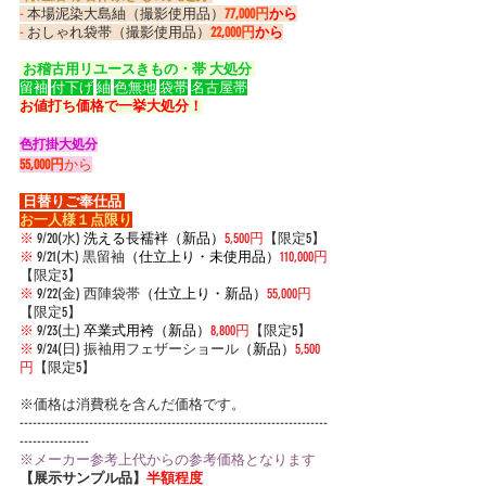
-
 本場泥染大島紬（撮影使用品）
77,000円
から
-
 おしゃれ袋帯（撮影使用品）
22,000円
から
 お稽古用リユースきもの・帯 大処分 
留袖
付下げ
紬
色無地
袋帯
名古屋帯
お値打ち価格で一挙大処分！
色打掛大処分
55,000円
から
 日替りご奉仕品 
お一人様１点限り
※
 9/20(水) 
洗える長襦袢（新品）
5,500円
【限定5】
※
 9/21(木) 黒留袖
（仕立上り・未使用品）
110,000円
【限定3】
※
 9/22(金) 西陣袋帯
（仕立上り・新品）
55,000円
【限定5】
※
 9/23(土) 
卒業式用袴（新品）
8,800円
【限定5】
※
 9/24(日) 振
袖用フェザーショール
（新品）
5,500
円
【限定5】
※価格は消費税を含んだ価格です。
-----------------------------------------------------------------------
----------------
※メーカー参考上代からの参考価格となります
【展示サンプル品】
半額程度