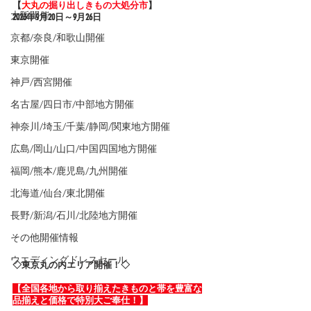
【
大丸の
掘り出しきもの大処分市
】
大阪開催
2023年9
月20日～9月26日
京都/奈良/和歌山開催
東京開催
神戸/西宮開催
名古屋/四日市/中部地方開催
神奈川/埼玉/千葉/静岡/関東地方開催
広島/岡山/山口/中国四国地方開催
福岡/熊本/鹿児島/九州開催
北海道/仙台/東北開催
長野/新潟/石川/北陸地方開催
その他開催情報
ウエディングドレスセール
◇東京丸の内エリア開催！◇
【全国各地から取り揃えたきものと帯を豊富な
品揃えと価格で特別大ご奉仕！】