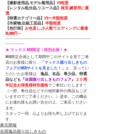
【撮影使用品,モデル着用品】
1/3程度
【レンタル処分品,リユース品】
格安,練習用に最
適
【特選カテゴリー品】
1/3〜半額程度
【作家物,伝統工芸品】
半額程度
【色打掛】
お色直し,少人数ウエディングに最適 
55,000円～
-----------------------------------------------------------------------
----------------
★ マックス WEB限定！特別企画！★
WEB限定企画として期間中このサイトを見てご来
店のお客様に限り、
「マックス掘り出しきもの
フェアのWEBサイトを見ました！」
と、言ってい
ただいたお客様は、
逸品、名品、希少品、特選
品なども『
全国掘り出しきものフェア
』
２０周
年記念お得意様特別価格
でご奉仕いたします！
（一部、奉仕品などその他対象外の商品もござ
いますのでご了承ください。）是非、この機会
にお連れ様もお誘い合せの上、ご来店ください
ませ。
スタッフ一同、心よりお待ち申し上げておりま
す。
東京開催
全国逸品掘り出しきもの