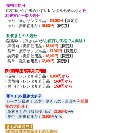
 振袖大処分 
京友禅からお求めやすいレンタル処分品など
色
柄豊富に一挙大処分！
-
 振袖（展示サンプル品）
110,000円
【限定1】
-
 振袖（撮影使用品）
88,000円
【限定1】
 礼装きもの大処分 
格調高い礼装きものが
お値打ち価格で大集結！
-
 黒留袖（撮影使用品）
88,000円
【限定1】
-
 袋帯（展示サンプル品）
33,000円
【限定1】
-
 訪問着（撮影使用品）
88,000円
【限定1】
-
 袋帯（撮影使用品）
33,000円
【限定1】
 掘出しきもの大集結！ 
-
 振袖（レンタル処分品）
11,000円
から
-
 黒留袖（レンタル処分品）
6,600円から
-
 付下げ（レンタル処分品）
5,500円から
 夏きもの 最終大処分 
 シーズン最終！
単衣・夏きもの・夏帯を
今期最
後の大処分！ 
-
 単衣きもの（撮影使用品）
22,000円
から
-
 夏帯（撮影使用品）
22,000円
から
 きもの通必見！
 特選紬 有名作家きもの大処分 