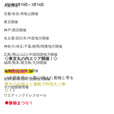
2021年3
月10日～3月16日
大阪開催
京都/奈良/和歌山開催
東京開催
神戸/西宮開催
名古屋/四日市/中部地方開催
神奈川/埼玉/千葉/静岡/関東地方開催
広島/岡山/山口/中国四国地方開催
◇東京丸の内エリア開催！◇
福岡/熊本/鹿児島/九州開催
北海道/仙台/東北開催
≪
特別企画！
≫
《全国各地から取り揃えた着物と帯を
長野/新潟/石川/北陸地方開催
驚きの品揃えと価格で特別大ご奉
その他開催情報
仕
！》
ウエディングドレスセール
◆振袖まつり！