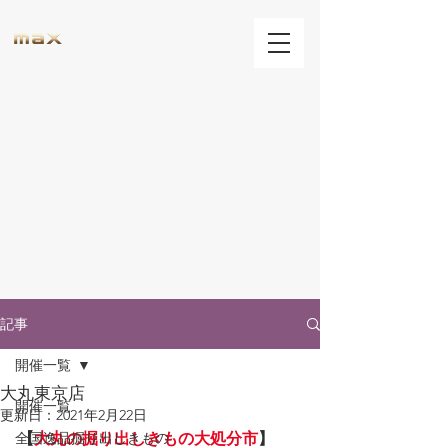
記事
開催一覧
大丸東京店
開催一覧
更新日：
2021年2月22日
全国逸品掘り出しきもの
【
大丸の掘り出しきもの大処分市
】