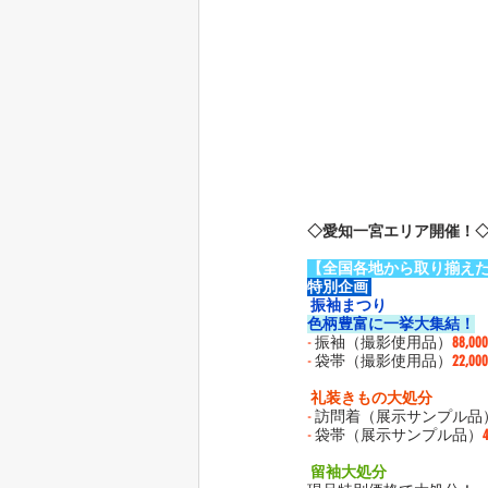
◇愛知一宮エリア開催！
【全国各地から取り揃え
特別企画 
 振袖まつり
色柄豊富に一挙大集結！
-
 振袖（撮影使用品）
88,0
-
 袋帯（撮影使用品）
22,0
 礼装きもの大処分 
-
 訪問着（展示サンプル品
-
 袋帯（展示サンプル品）
 留袖大処分 