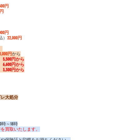
,500円
0円
！
,000円
品）
22,000円
 
11,000円
から
）
5,500円から
）
6,600円から
）
3,300円から
ギレ大処分
10時～18時
帯を買取いたします。
証や保険証と印鑑をお持ちください。