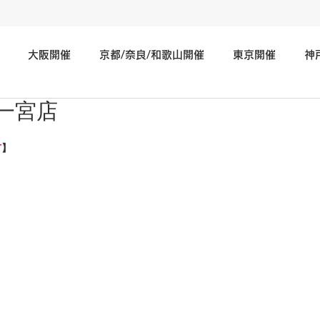
大阪開催
京都/奈良/和歌山開催
東京開催
神
一宮店
神奈川/埼玉/千葉/静岡/関東地方開催
広島/岡山/山口/中国
市
】
北海道/仙台/東北開催
長野/新潟/石川/北陸地方開催
そ