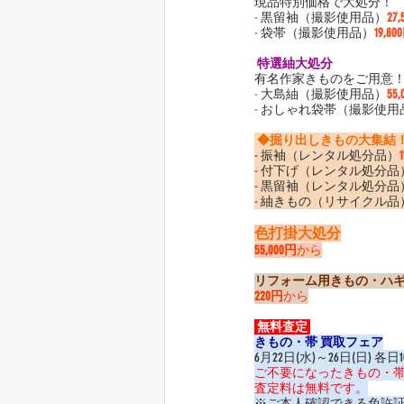
現品特別価格で大処分！
-
 黒留袖（撮影使用品）
27
-
 袋帯（撮影使用品）
19,80
 特選紬大処分 
有名作家きものをご用意
-
 大島紬（撮影使用品）
55
-
 おしゃれ袋帯（撮影使用
 ◆掘り出しきもの大集結！
-
 振袖（レンタル処分品）
-
 付下げ（レンタル処分品
-
 黒留袖（レンタル処分品
-
 紬きもの（リサイクル品
色打掛大処分
55,000円
から
リフォーム用きもの・ハ
220円
から
 無料査定 
きもの・帯 買取フェア
6月22日(水)～26日(日) 各日
ご不要になったきもの・
査定料は無料です。
※ご本人確認できる免許