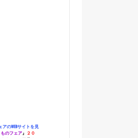
アのWEBサイトを見
きものフェア
』
２０