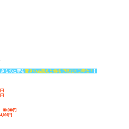
◇
たきものと帯を
驚きの品揃えと価格で特別大ご奉仕！
】
00円
00円
）
110,000円
44,000円