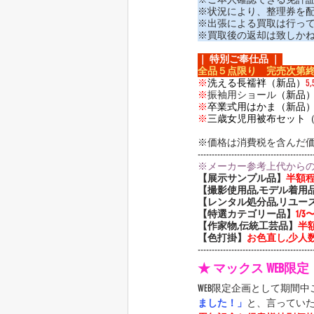
※状況により、整理券を
※出張による買取は行っ
※買取後の返却は致しか
｜ 特別ご奉仕品 ｜ 
全品５点限り　完売次第
※
洗える長襦袢（新品）
5
※
振袖用ショール
（新品
※
卒業式用はかま（新品
※
三歳女児用被布セット
※価格は消費税を含んだ
-----------------------------------------
※メーカー参考上代から
【展示サンプル品】
半額
【撮影使用品,モデル着用
【レンタル処分品,リユー
【特選カテゴリー品】
1/
【作家物,伝統工芸品】
半
【色打掛】
お色直し,少人数
-----------------------------------------
★ マックス WEB限
WEB限定企画として期間
ました！」
と、言ってい