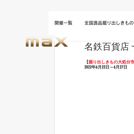
開催一覧
全国逸品掘り出しきもの
名鉄百貨店 
名古屋/四日市/中部地方開催
【
掘り出しきもの大処分
2022年6
月22日～6月27日
福岡/熊本/鹿児島/九州開催
ウエディングドレスセール