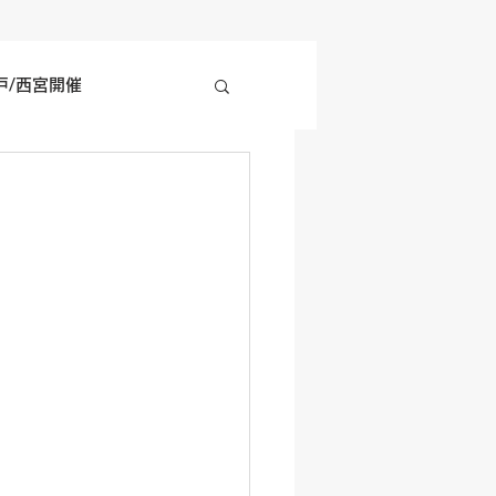
戸/西宮開催
四国地方開催
の他開催情報