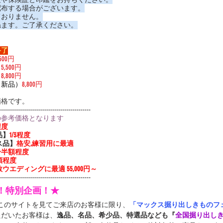
配布する場合がございます。
ておりません。
ねます。ご了承ください。
終了
,500円
）
5,500円
）
8,800円
（新品）
8,800円
価格です。
----------------------------------------------
の参考価格となります
程度
品】
1/3程度
ス品】
格安,練習用に最適
3〜半額程度
額程度
ウエディングに最適 55,000円～
----------------------------------------------
定！特別企画！★
中このサイトを見てご来店のお客様に限り、
「マックス掘り出しきものフェ
ただいたお客様は、
逸品、名品、希少品、特選品なども『
全国掘り出し