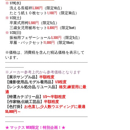
※
 1/19(水)
     洗える長襦袢
3,300円
（限定10点）
     たとう紙１０枚セット
1,100円
（限定30点）
※
 1/22(土)
     卒業式用袴
5,500円
（限定5点）
     三歳女児用被布セット
8,800円
（限定5set）
※
 1/23(日)
     振袖用フェザーショール
3,300円
（限定5点）
     草履・バックセット
11,000円
（限定10set）
​※価格は、消費税を含んだ税込価格を表示して
います。
-----------------------------------------------------------------------
----------------
※メーカー参考上代から参考価格となります
【展示サンプル品】
半額程度
【撮影使用品,モデル着用品】
1/3程度
【レンタル処分品,リユース品】
格安,練習用に最
適
【特選カテゴリー品】
1/3〜半額程度
【作家物,伝統工芸品】
半額程度
【色打掛】
お色直し,少人数ウエディングに最適 
55,000円～
-----------------------------------------------------------------------
----------------
★ マックス WEB限定！特別企画！★