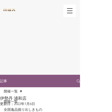
記事
開催一覧
伊勢丹 浦和店
開催一覧
更新日：
2022年1月6日
全国逸品掘り出しきもの