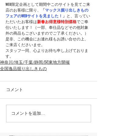
WEB限定企画として期間中このサイトを見てご来
店のお客様に限り、
「マックス掘り出しきもの
フェアのWEBサイトを見ました！」
と、言ってい
ただいたお客様は
新春お得意様特別価格
でご奉
仕いたします！（一部、奉仕品などその他対象
外の商品もございますのでご了承ください。）
是非、この機会にお連れ様もお誘い合せの上、
ご来店くださいませ。
スタッフ一同、心よりお待ち申し上げておりま
す。
神奈川/埼玉/千葉/静岡/関東地方開催
全国逸品掘り出しきもの
コメント
コメントを追加…