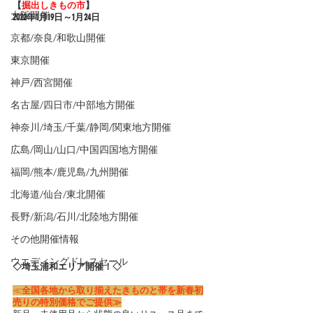
【
掘出しきもの市
】
大阪開催
2022年1月19
日～1月24日
京都/奈良/和歌山開催
東京開催
神戸/西宮開催
名古屋/四日市/中部地方開催
神奈川/埼玉/千葉/静岡/関東地方開催
広島/岡山/山口/中国四国地方開催
福岡/熊本/鹿児島/九州開催
北海道/仙台/東北開催
長野/新潟/石川/北陸地方開催
その他開催情報
ウエディングドレスセール
◇埼玉浦和エリア開催！◇
≪​
全国各地から取り揃えたきものと帯を新春初
売りの特別価格でご提供≫