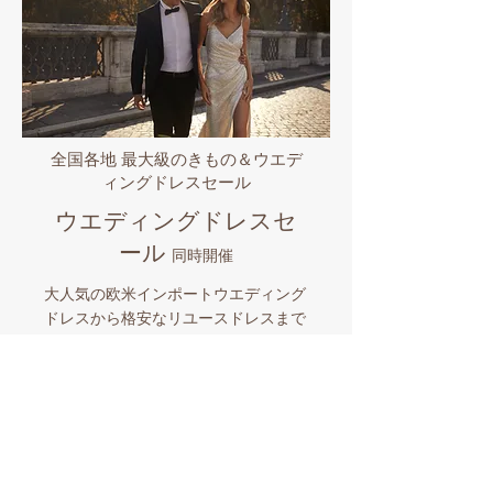
全国各地 最大級のきもの＆ウエデ
ィングドレスセール
ウエディングドレスセ
ール
同時開催
大人気の欧米インポートウエディング
ドレスから格安なリユースドレスまで
全国各地で販売中!! 世界のセレブから
愛されるプロノビアス/エヴァレンデ
ル/ミラノバや国内有名ブランドなど
品揃え豊富なビックイベント。マイド
レスとマイきものを購入したら全国各
地でのロケーションフォトも格安にサ
ポート。和装とウエディングドレスを