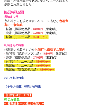
新品・未使用品から状態の良いリユース品まで
多数ご用意しました！
新
春
特
別
企
画
振袖まつり
京友禅からお求めやすいリユース品など
色柄豊
富に一挙集結
-
振袖（撮影使用品）
88,000円
（限定1点）
-
 袋帯
（撮影使用品）
33,000円
（限定1点）
-
振袖（リユース品）
11,000円から
礼装きもの特集
格調高い礼装きものを
お値打ち価格でご案内
-
 訪問着
（展示サンプル品）
110,000円
（限定1点）
-
 袋帯
（撮影使用品）
27,500円
（限定1点）
-
 付下げ
（リユース品）
5,500円から
-
 黒留袖
（リユース品）
6,600円から
-
 黒留袖
（貸衣装使用品）
19,800円から
おしゃれき特集
〈キモノ仙臺〉和装小物特集
【日替わりサービス】
売切れ御免！
≪各商品お一人様１点限り≫