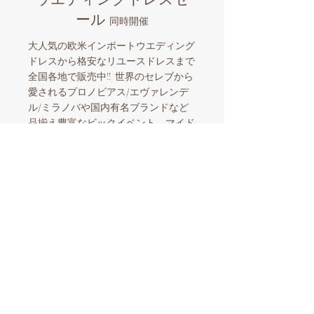
ール
同時開催
大人気の欧米インポートウエディング
ドレスから格安なリユースドレスまで
全国各地で販売中!! 世界のセレブから
愛されるプロノビアス/エヴァレンデ
ル/ミラノバや国内有名ブランドなど
品揃え豊富なビックイベント。マイド
レスとマイきものを購入したら全国各
地でのロケーションフォトも格安にサ
ポート。和装とウエディングドレスを
同時に楽しめる国内唯一の人気企画！
​スタッフ一同お待ちしております。
【ウエディングドレスセール開催情報】
東京開催​
8/28
-9/2
01
東急百貨店吉祥寺​