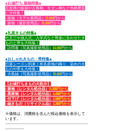
●お値打ち 振袖特集●
京友禅の振袖や古典柄、モダン柄など色柄豊富
に大特集！
- 振袖（モデル着用品）
33,000
円から
- 振袖（撮影使用品）
55,000
円から
●礼装きもの特集●
七五三や成人式、入学式など用途に合わせたき
ものと帯を大特集！
- 訪問着（写真撮影使用品）
44,000
円から
●おしゃれきもの・帯特集●
行楽シーズン到来！有名産地の織り、染めのき
ものや帯を大特集！
- 大島紬（写真撮影使用品）
55,000
円から
【お値打ちきもの大処分】
- 振袖（レンタル処分品）
11,000円から
- 黒留袖（レンタル処分品）
6,600円から
- 付下げ（レンタル処分品）
5,500円から
- 紬きもの（リサイクル品）
3,300円から
​※価格は、消費税を含んだ税込価格を表示して
います。
-----------------------------------------------------------------------
----------------