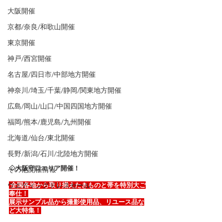
大阪開催
京都/奈良/和歌山開催
東京開催
神戸/西宮開催
名古屋/四日市/中部地方開催
神奈川/埼玉/千葉/静岡/関東地方開催
広島/岡山/山口/中国四国地方開催
福岡/熊本/鹿児島/九州開催
北海道/仙台/東北開催
長野/新潟/石川/北陸地方開催
◇大阪守口エリア開催！
その他開催情報
ウエディングドレスセール
 全国各地から取り揃えたきものと帯を特別大ご
奉仕！
展示サンプル品から撮影使用品、リユース品な
ど大特集！