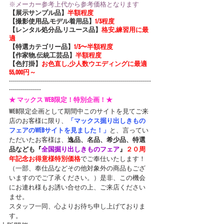
※メーカー参考上代から参考価格となります
【展示サンプル品】
半額程度
【撮影使用品,モデル着用品】
1/3程度
【レンタル処分品,リユース品】
格安,練習用に最
適
【特選カテゴリー品】
1/3〜半額程度
【作家物,伝統工芸品】
半額程度
【色打掛】
お色直し,少人数ウエディングに最適 
55,000円～
-----------------------------------------------------------------------
----------------
★ マックス WEB限定！特別企画！★
WEB限定企画として期間中このサイトを見てご来
店のお客様に限り、
「マックス掘り出しきもの
フェアのWEBサイトを見ました！」
と、言ってい
ただいたお客様は、
逸品、名品、希少品、特選
品なども『
全国掘り出しきものフェア
』
２０周
年記念お得意様特別価格
でご奉仕いたします！
（一部、奉仕品などその他対象外の商品もござ
いますのでご了承ください。）是非、この機会
にお連れ様もお誘い合せの上、ご来店ください
ませ。
スタッフ一同、心よりお待ち申し上げておりま
す。