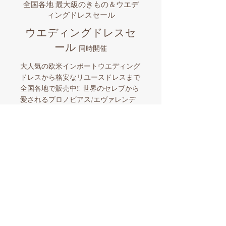
全国各地 最大級のきもの＆ウエデ
ィングドレスセール
ウエディングドレスセ
ール
同時開催
大人気の欧米インポートウエディング
ドレスから格安なリユースドレスまで
全国各地で販売中!! 世界のセレブから
愛されるプロノビアス/エヴァレンデ
ル/ミラノバや国内有名ブランドなど
品揃え豊富なビックイベント。マイド
レスとマイきものを購入したら全国各
地でのロケーションフォトも格安にサ
ポート。和装とウエディングドレスを
同時に楽しめる国内唯一の人気企画！
​スタッフ一同お待ちしております。
【ウエディングドレスセール開催情報】
東京開催​
8/28
-9/2