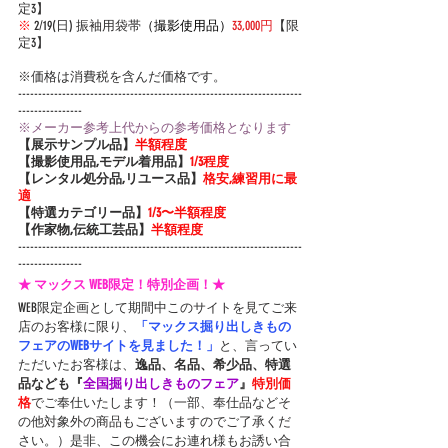
定3】
※
 2/19(日) 振袖
用袋帯
（撮影使用品）
33,000円
【限
定3】
※価格は消費税を含んだ価格です。
-----------------------------------------------------------------------
----------------
※メーカー参考上代からの参考価格となります
【展示サンプル品】
半額程度
【撮影使用品,モデル着用品】
1/3程度
【レンタル処分品,リユース品】
格安,練習用に最
適
【特選カテゴリー品】
1/3〜半額程度
【作家物,伝統工芸品】
半額程度
-----------------------------------------------------------------------
----------------
★ マックス WEB限定！特別企画！★
WEB限定企画として期間中このサイトを見てご来
店のお客様に限り、
「マックス掘り出しきもの
フェアのWEBサイトを見ました！」
と、言ってい
ただいたお客様は、
逸品、名品、希少品、特選
品なども『
全国掘り出しきものフェア
』
特別価
格
でご奉仕いたします！（一部、奉仕品などそ
の他対象外の商品もございますのでご了承くだ
さい。）是非、この機会にお連れ様もお誘い合