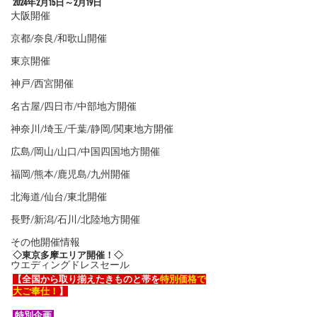
2024年2
月15日～2月19日
大阪開催
京都/奈良/和歌山開催
東京開催
神戸/西宮開催
名古屋/四日市/中部地方開催
神奈川/埼玉/千葉/静岡/関東地方開催
広島/岡山/山口/中国四国地方開催
福岡/熊本/鹿児島/九州開催
北海道/仙台/東北開催
長野/新潟/石川/北陸地方開催
その他開催情報
◇東京多摩エリア開催！◇
ウエディングドレスセール
【全国から取り揃えたきものと帯を
特別価格で
大ご奉仕！
】
 特別企画 