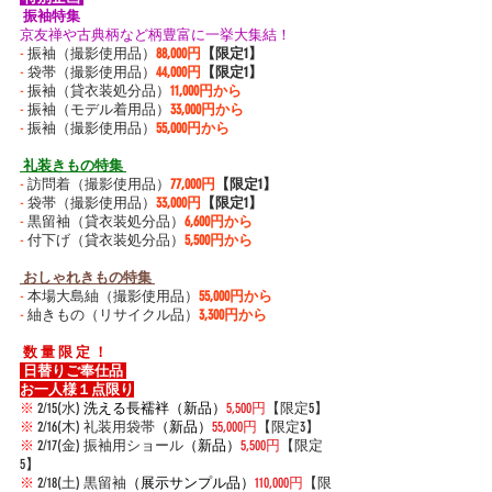
 振袖特集 
京友禅や古典柄など柄豊富に一挙大集結！
-
 振袖（撮影使用品）
88,000円
【限定1】
-
 袋帯（撮影使用品）
44,000円
【限定1】
-
 振袖（貸衣装処分品）
11,000円から
-
 振袖（モデル着用品）
33,000円から
-
 振袖（撮影使用品）
55,000円から
 礼装きもの特集 
-
 訪問着（撮影使用品）
77,000円
【限定1】
-
 袋帯（撮影使用品）
33,000円
【限定1】
-
 黒留袖（貸衣装処分品）
6,600円から
-
 付下げ（貸衣装処分品）
5,500円から
 おしゃれきもの特集 
-
 本場大島紬（撮影使用品）
55,000円から
-
 紬きもの（リサイクル品）
3,300円から
 数 量 限 定 ！ 
 日替りご奉仕品 
お一人様１点限り
※
 2/15(水) 
洗える長襦袢（新品）
5,500円
【限定5】
※
 2/16(木) 礼装
用袋帯
（新品）
55,000円
【限定3】
※
 2/17(金) 振袖用ショール
（新品）
5,500円
【限定
5】
※
 2/18(土) 黒留袖
（展示サンプル品）
110,000円
【限