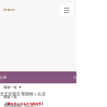
記事
開催一覧
京王百貨店 聖蹟桜ヶ丘店
開催一覧
【
掘り出しきもの大処分市
】
全国逸品掘り出しきもの