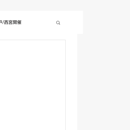
戸/西宮開催
四国地方開催
の他開催情報