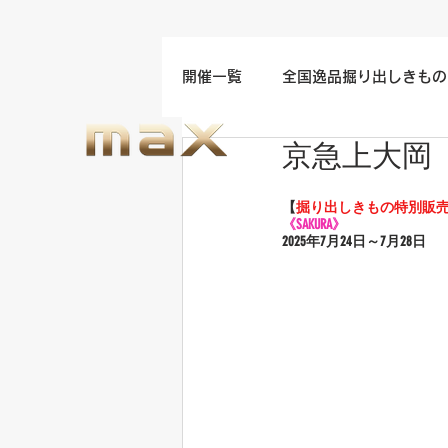
開催一覧
全国逸品掘り出しきもの
京急上大岡
名古屋/四日市/中部地方開催
【
掘り出しきもの特別販
《SAKURA》
福岡/熊本/鹿児島/九州開催
2025年7
月24日～7月28日
ウエディングドレスセール