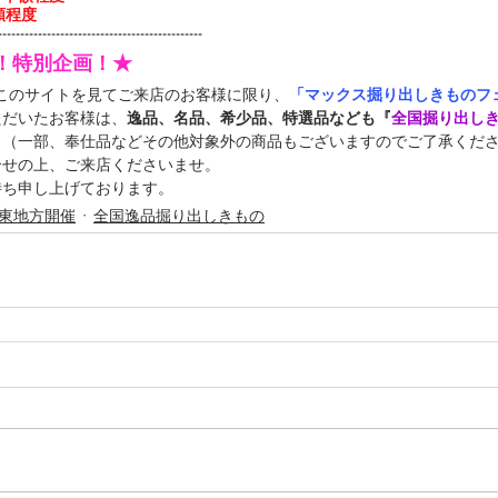
額程度
----------------------------------------------
定！特別企画！★
中このサイトを見てご来店のお客様に限り、
「マックス掘り出しきものフェ
ただいたお客様は、
逸品、名品、希少品、特選品なども『
全国掘り出し
！（一部、奉仕品などその他対象外の商品もございますのでご了承くだ
合せの上、ご来店くださいませ。
待ち申し上げております。
関東地方開催
全国逸品掘り出しきもの