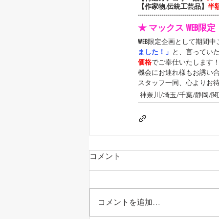
【作家物,伝統工芸品】
半
-----------------------------------------
★ マックス WEB限
WEB限定企画として期間
ました！」
と、言ってい
価格
でご奉仕いたします
機会にお連れ様もお誘い
スタッフ一同、心よりお
神奈川/埼玉/千葉/静岡/
コメント
コメントを追加…