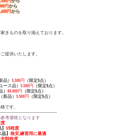
5,500円
から
,000円
から
6,600円
から
作家きものを取り揃えております。
でご提供いたします。
（新品）
5,500円
（限定5点）
ユース品）
5,500円
（限定5点）
品）
88,000円
（限定5点）
ール（新品）
5,500円
（限定5点）
価格です。
----------------------------------------------
の参考価格となります
程度
品】
1/3程度
ス品】
格安,練習用に最適
3〜半額程度