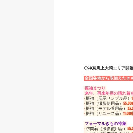
◇神奈川上大岡エリア開
 全国各地から取揃えたき
 振袖まつり 
 来年、再来年用の晴れ着
-
 振袖（展示サンプル品）
-
 振袖（撮影使用品）
55,0
-
 振袖（モデル着用品）
33
-
 振袖（リユース品）
11,00
 フォーマルきもの特集 
-
 訪問着（撮影使用品）
55