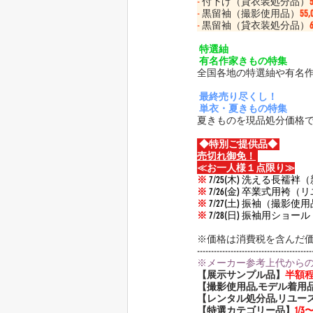
-
 付下げ（貸衣装処分品）
-
 黒留袖（撮影使用品）
55
-
 黒留袖（貸衣装処分品）
 特選紬
 有名作家きもの特集
全国各地の特選紬や有名
 最終売り尽くし！
 単衣・夏きもの特集
夏きものを現品処分価格
 ◆特別ご提供品◆ 
売切れ御免！
≪お一人様１点限り≫
※
 7/25(木) 洗える長襦袢
※
7/26(金) 
卒業式用袴（リ
※
7/27(土) 
振袖（撮影使用
※
 7/28(日) 振袖用ショ
※価格は消費税を含んだ
-----------------------------------------
※メーカー参考上代から
【展示サンプル品】
半額
【撮影使用品,モデル着用
【レンタル処分品,リユー
【特選カテゴリー品】
1/