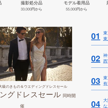
品
撮影処分品
モデル着用品
33,000円から
55,000円から
東
01
東
神
02
西
東
03
有
最大級のきもの＆ウエディングドレスセール
ングドレスセール
同時開
大
04
催
​