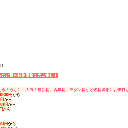
催！
ものと帯を特別価格で大ご奉仕！ 
を今のうちに…人気の最新柄、古典柄、モダン柄など色柄多彩にお値打ち
110,000円
から
00円
から
,000円
から
0円
から
,000円
から