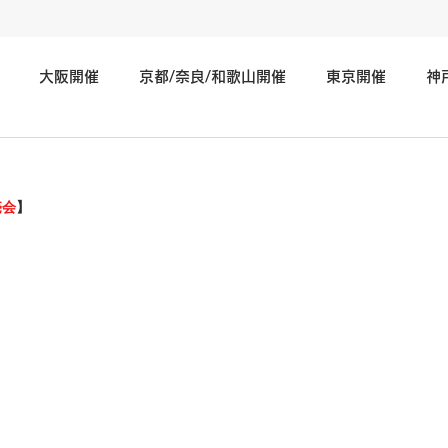
大阪開催
京都/奈良/和歌山開催
東京開催
神
神奈川/埼玉/千葉/静岡/関東地方開催
広島/岡山/山口/中国
売会
】
北海道/仙台/東北開催
長野/新潟/石川/北陸地方開催
そ