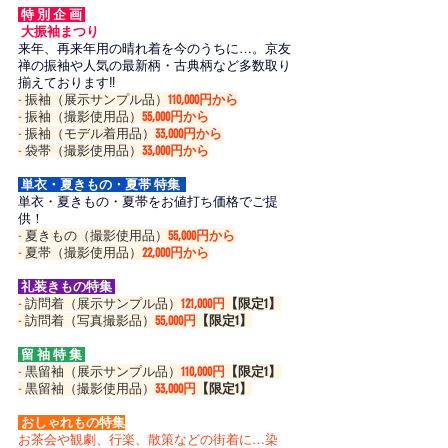
 特 別 企 画 
 大振袖まつり  
来年、再来年用の晴れ着を今のうちに…。京友
禅の振袖や人気の最新柄・古典柄など多数取り
揃えております‼
-
 振袖（展示サンプル品）
110,000円
から
-
 振袖（撮影使用品）
55,000円から
-
 振袖（モデル着用品）
33,000円から
-
 袋帯（撮影使用品）
33,000円から
 単衣・夏きもの・夏帯 特集  
単衣・夏きもの・夏帯をお値打ち価格でご提
供！
-
 夏きもの（撮影使用品）
55,000円から
-
 夏帯（撮影使用品）
22,000円から
 礼装きもの特集 
-
 訪問着（展示サンプル品）
121,000円
【限定1】
-
 訪問着（写真撮影品）
55,000円
【限定1】
 留 袖 特 集 
-
 黒留袖（展示サンプル品）
110,000円
【限定1】
-
 黒留袖（撮影使用品）
33,000円
【限定1】
 おしゃれもの特集
お茶会や観劇、行楽、散策などの街着に…染