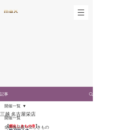
記事
開催一覧
三越 名古屋栄店
開催一覧
【
掘出しきもの市
】
全国逸品掘り出しきもの