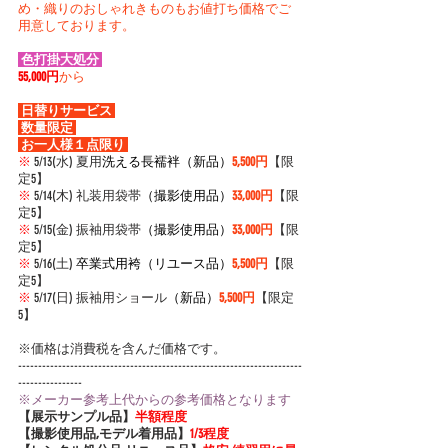
め・織りのおしゃれきものもお値打ち価格でご
用意しております。
 色打掛大処分 
55,000円
から
 日替りサービス 
 数量限定 
 お一人様１点限り 
※
 5/13(水) 夏用
洗える長襦袢（新品）
5,500円
【限
定5】
※
 5/14(木) 礼装用袋帯
（撮影使用品）
33,000円
【限
定5】
※
 5/15(金) 
振袖用袋帯
（撮影使用品）
33,000円
【限
定5】
※
 5/16(土) 
卒業式用袴（リユース品）
5,500円
【限
定5】
※
 5/17(日) 振
袖用ショール
（新品）
5,500円
【限定
5】
※価格は消費税を含んだ価格です。
-----------------------------------------------------------------------
----------------
※メーカー参考上代からの参考価格となります
【展示サンプル品】
半額程度
【撮影使用品,モデル着用品】
1/3程度