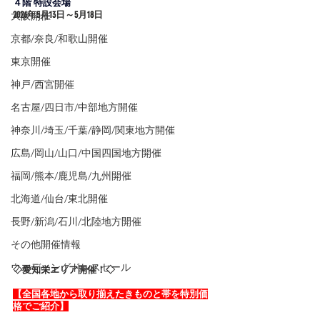
４階 特設会場
大阪開催
2026年5
月13日～5月18日
京都/奈良/和歌山開催
東京開催
神戸/西宮開催
名古屋/四日市/中部地方開催
神奈川/埼玉/千葉/静岡/関東地方開催
広島/岡山/山口/中国四国地方開催
福岡/熊本/鹿児島/九州開催
北海道/仙台/東北開催
長野/新潟/石川/北陸地方開催
その他開催情報
ウエディングドレスセール
◇愛知栄エリア開催！◇
【全国各地から取り揃えたきものと帯を特別価
格でご紹介】