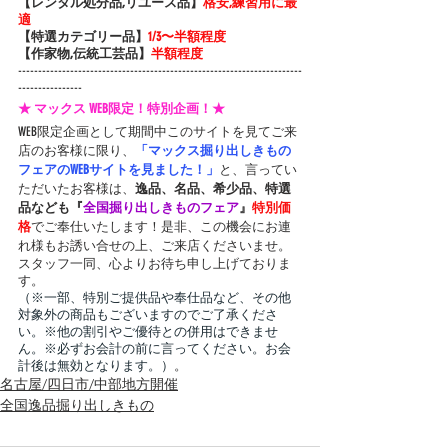
【レンタル処分品,リユース品】
格安,練習用に最
適
【特選カテゴリー品】
1/3〜半額程度
【作家物,伝統工芸品】
半額程度
-----------------------------------------------------------------------
----------------
★ マックス WEB限定！特別企画！★
WEB限定企画として期間中このサイトを見てご来
店のお客様に限り、
「マックス掘り出しきもの
フェアのWEBサイトを見ました！」
と、言ってい
ただいたお客様は、
逸品、名品、希少品、特選
品なども『
全国掘り出しきものフェア
』
特別価
格
でご奉仕いたします！是非、この機会にお連
れ様もお誘い合せの上、ご来店くださいませ。
スタッフ一同、心よりお待ち申し上げておりま
す。
（※一部、特別ご提供品や奉仕品など、その他
対象外の商品もございますのでご了承くださ
い。※他の割引やご優待との併用はできませ
ん。※必ずお会計の前に言ってください。お会
計後は無効となります。）
。
名古屋/四日市/中部地方開催
全国逸品掘り出しきもの