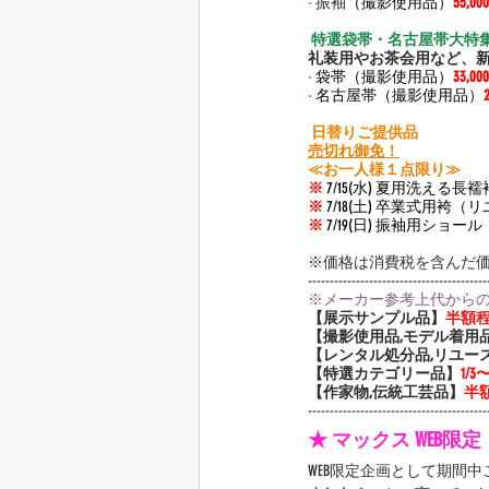
-
振袖
（撮影使用品）
55,
 特選袋帯・名古屋帯大特集
礼装用やお茶会用など、
-
 袋帯（撮影使用品）
33,
-
 名古屋帯（撮影使用品）
 日替りご提供品 
売切れ御免！
≪お一人様１点限り≫
※
 7/15(水) 夏用洗える
※
 7/18(土) 卒業式用袴
※
 7/19(日) 振袖用ショー
※価格は消費税を含んだ
-----------------------------------------
※メーカー参考上代から
【展示サンプル品】
半額
【撮影使用品,モデル着用
【レンタル処分品,リユー
【特選カテゴリー品】
1/
【作家物,伝統工芸品】
半
-----------------------------------------
★ マックス WEB限
WEB限定企画として期間