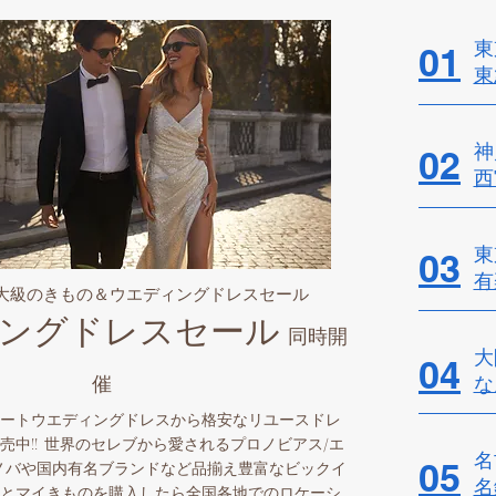
東
01
東
神
02
西
東
03
有
最大級のきもの＆ウエディングドレスセール
ングドレスセール
同時開
大
04
催
​
ートウエディングドレスから格安なリユースドレ
売中!! 世界のセレブから愛されるプロノビアス/エ
名
05
ノバや国内有名ブランドなど品揃え豊富なビックイ
名
とマイきものを購入したら全国各地でのロケーシ