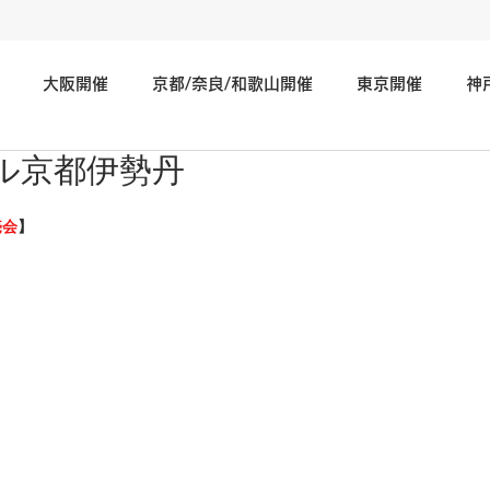
大阪開催
京都/奈良/和歌山開催
東京開催
神
ル京都伊勢丹
神奈川/埼玉/千葉/静岡/関東地方開催
広島/岡山/山口/中国
売会
】
北海道/仙台/東北開催
長野/新潟/石川/北陸地方開催
そ