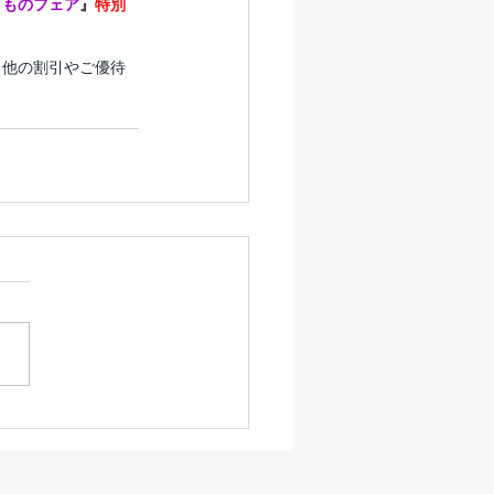
きものフェア
』
特別
※他の割引やご優待