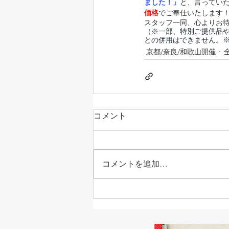
ました！」
と、言ってい
価格
でご奉仕いたします
スタッフ一同、心よりお
（※一部、特別ご提供品
との併用はできません。
京都/奈良/和歌山開催
コメント
コメントを追加…