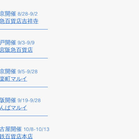
京開催​
8/28
-9/2
急百貨店吉祥寺​
戸開催​
9/3
-9/9
宮阪急百貨店
京開催
9/5
-9/28
楽町マルイ​
阪開催​
9/19
-9
/28
なんばマルイ
古屋開催​
10/8
-10/13
鉄百貨店本店