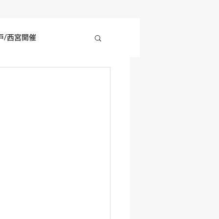
戸/西宮開催
四国地方開催
の他開催情報