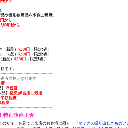
000円から
 
新品や撮影使用品を多数ご用意。
000円から
22,000円から
長襦袢（新品）
5,500円
（限定5点）
（リユース品）
5,500円
（限定5点）
ル（新品）
5,500円
（限定5点）
価格です。
----------------------------------------------
の参考価格となります
程度
品】
1/3程度
ス品】
格安,練習用に最適
3〜半額程度
額程度
----------------------------------------------
定！特別企画！★
中このサイトを見てご来店のお客様に限り、
「マックス掘り出しきものフェ