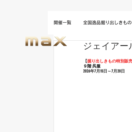
開催一覧
全国逸品掘り出しきもの
ジェイアー
名古屋/四日市/中部地方開催
【
掘り出しきもの特別販
９階 呉服
福岡/熊本/鹿児島/九州開催
2026年7
月15日～7月20日
ウエディングドレスセール