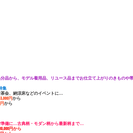
処分品から、モデル着用品、リユース品までお仕立て上がりのきものや
特集 
お茶会、納涼床などのイベントに…
33,000円
から
00円
から
ご準備に…古典柄・モダン柄から最新柄まで…
110,000円から