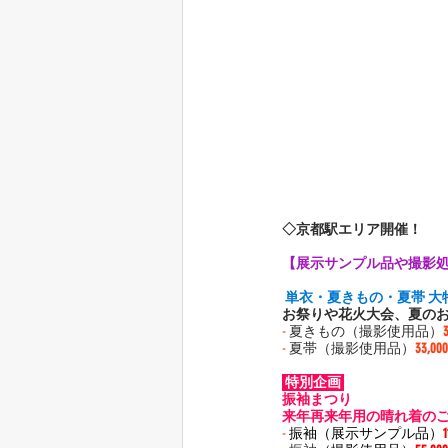
◇京都駅エリア開催！
【展示サンプル品や撮影
 単衣・夏きもの・夏帯 大
お祭りや花火大会、夏の
-
 夏きもの（撮影使用品）
-
 夏帯（撮影使用品）
33,0
 特別企画 
振袖まつり
来年再来年用の晴れ着の
-
 振袖（展示サンプル品）