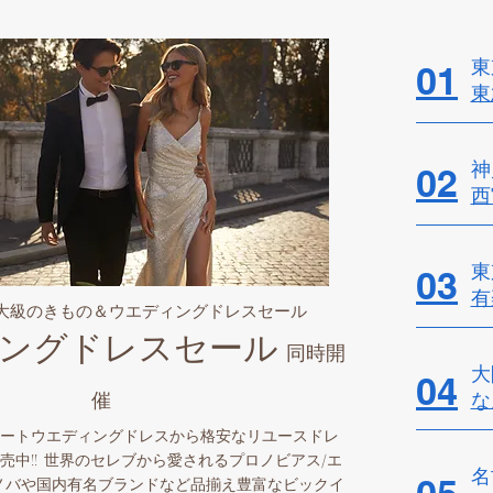
東
01
東
神
02
西
東
03
有
最大級のきもの＆ウエディングドレスセール
ングドレスセール
同時開
大
04
催
​
ートウエディングドレスから格安なリユースドレ
売中!! 世界のセレブから愛されるプロノビアス/エ
名
ノバや国内有名ブランドなど品揃え豊富なビックイ