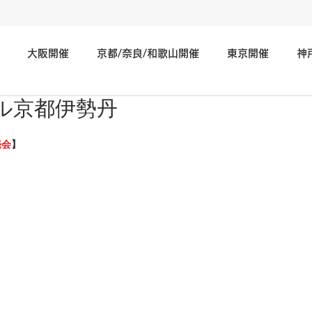
大阪開催
京都/奈良/和歌山開催
東京開催
神
ル京都伊勢丹
神奈川/埼玉/千葉/静岡/関東地方開催
広島/岡山/山口/中国
売会
】
北海道/仙台/東北開催
長野/新潟/石川/北陸地方開催
そ