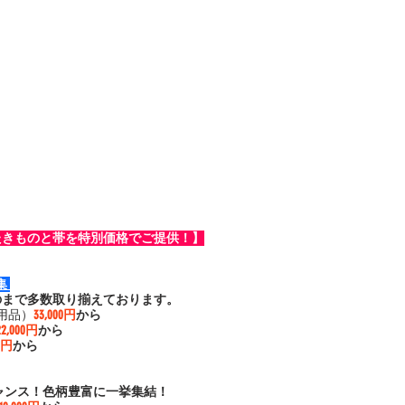
たきものと帯を特別価格でご提供！】
 
のまで多数取り揃えております。
用品）
33,000円
から
22,000円
から
00円
から
ャンス！色柄豊富に一挙集結！ 