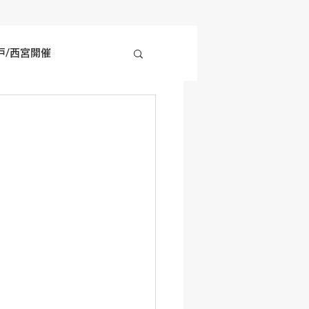
戸/西宮開催
四国地方開催
の他開催情報