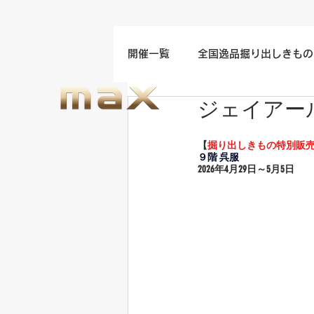
開催一覧
全国逸品掘り出しきもの
ジェイアー
名古屋/四日市/中部地方開催
【
掘り出しきもの特別販
９階 呉服
福岡/熊本/鹿児島/九州開催
2026年4
月29日～5月5日
ウエディングドレスセール