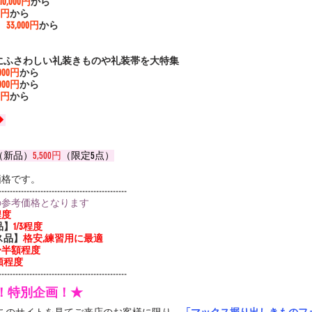
110,000円
から
00円
から
）
33,000円
から
にふさわしい礼装きものや礼装帯を大特集 
,000円
から
,000円
から
00円
から
 
（新品）
5,500円
（限定5点）
価格です。
----------------------------------------------
の参考価格となります
程度
品】
1/3程度
ス品】
格安,練習用に最適
3〜半額程度
額程度
----------------------------------------------
定！特別企画！★