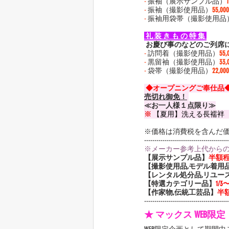
-
 振袖（展示サンプル品）
-
 振袖（撮影使用品）
55,0
-
 振袖用袋帯（撮影使用品
 礼 装 き も の 特 集 
 お慶び事のなどのご列席
-
 訪問着（撮影使用品）
55
-
 黒留袖（撮影使用品）
33
-
 袋帯（撮影使用品）
22,0
 ◆オープニングご奉仕品◆
売切れ御免！
≪お一人様１点限り≫
※
 【夏用】洗える長襦袢
※価格は消費税を含んだ
-----------------------------------------
※メーカー参考上代から
【展示サンプル品】
半額
【撮影使用品,モデル着用
【レンタル処分品,リユー
【特選カテゴリー品】
1/
【作家物,伝統工芸品】
半
-----------------------------------------
★ マックス WEB限