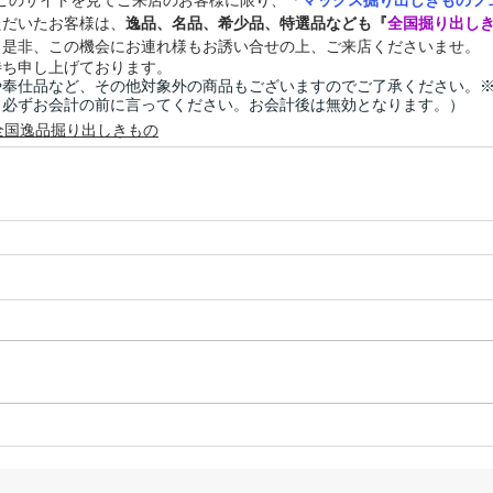
中このサイトを見てご来店のお客様に限り、
「マックス掘り出しきものフェ
ただいたお客様は、
逸品、名品、希少品、特選品なども『
全国掘り出し
！是非、この機会にお連れ様もお誘い合せの上、ご来店くださいませ。
待ち申し上げております。
や奉仕品など、その他対象外の商品もございますのでご了承ください。
※必ずお会計の前に言ってください。お会計後は無効となります。）
全国逸品掘り出しきもの