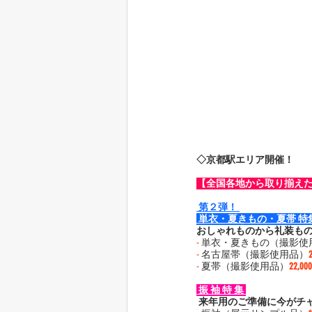
◇京都駅エリア開催！
【全国各地から取り揃え
 第２弾！ 
 単衣・夏きもの・夏帯 特集
おしゃれものから礼装も
-
 単衣・夏きもの（撮影使
-
 名古屋帯（撮影使用品）
-
 夏帯（撮影使用品）
22,0
 振 袖 特 集 
 来年用のご準備に今がチ