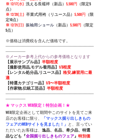
※
 12/17(水)
洗える長襦袢（新品）
5,500円
（限定5
点）
※
 12/20(土)
卒業式用袴（リユース品）
5,500円
（限
定10点）
※
 12/21(日)
  振袖用ショール
（新品）
5,500円
（限定
5点）
※価格は消費税を含んだ価格です。
-----------------------------------------------------------------------
----------------
※メーカー参考上代からの参考価格となります
【展示サンプル品】
半額程度
【撮影使用品,モデル着用品】
1/3程度
【レンタル処分品,リユース品】
格安,練習用に最
適
【特選カテゴリー品】
1/3〜半額程度
【作家物,伝統工芸品】
半額程度
-----------------------------------------------------------------------
----------------
★ マックス WEB限定！特別企画！★
WEB限定企画として期間中このサイトを見てご来
店のお客様に限り、
「マックス掘り出しきもの
フェアのWEBサイトを見ました！」
と、言ってい
ただいたお客様は、
逸品、名品、希少品、特選
品なども『
全国掘り出しきものフェア
』
特別価