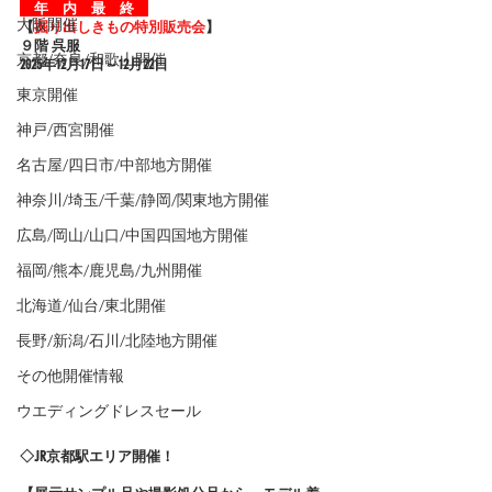
　年　内　最　終　
大阪開催
【
掘り出しきもの特別販売会
】
９階 呉服
京都/奈良/和歌山開催
2025年12
月17日～12月22日
東京開催
神戸/西宮開催
名古屋/四日市/中部地方開催
神奈川/埼玉/千葉/静岡/関東地方開催
広島/岡山/山口/中国四国地方開催
福岡/熊本/鹿児島/九州開催
北海道/仙台/東北開催
長野/新潟/石川/北陸地方開催
その他開催情報
ウエディングドレスセール
◇JR京都駅エリア開催！