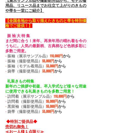
【展示サンプル品や撮影処分品から、モデル着
用品、リユース品までお仕立て上がりのきもの
や帯を一堂にご紹介】
【全国各地から取り揃えたきものと帯を特別価
格でご提供！】
  振 袖 大 特 集 
まだ間に合う！来年、再来年用の晴れ着を今の
うちに。人気の最新柄、古典柄など色柄多彩に
多数ご用意。
-
 振袖（展示サンプル品）
110,000円
から
-
 振袖（撮影使用品）
55,000円
から
-
 振袖（モデル着用品）
33,000円
から
-
 袋帯（撮影使用品）
33,000円
から
  礼装きもの特集 
新年のご挨拶や初釜、卒入学式など様々な用途
に使用できる礼装きものを多数ご用意！
-
 訪問着（展示サンプル品）
110,000円
から
-
 訪問着（撮影使用品）
55,000円
から
-
 黒留袖（撮影使用品）
55,000円
から
-
 袋帯（撮影使用品）
33,000円
から
 ◆特別ご提供品◆ 
売切れ御免！
≪お一人様１点限り≫