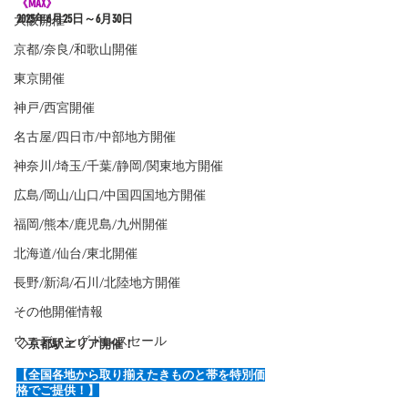
《MAX》
大阪開催
2025年6
月25日～6月30日
京都/奈良/和歌山開催
東京開催
神戸/西宮開催
名古屋/四日市/中部地方開催
神奈川/埼玉/千葉/静岡/関東地方開催
広島/岡山/山口/中国四国地方開催
福岡/熊本/鹿児島/九州開催
北海道/仙台/東北開催
長野/新潟/石川/北陸地方開催
その他開催情報
ウエディングドレスセール
◇京都駅エリア開催！
【全国各地から取り揃えたきものと帯を特別価
格でご提供！】