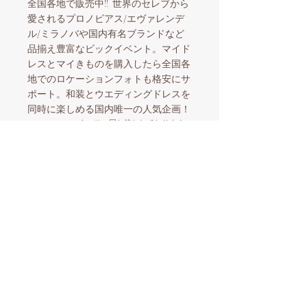
全国各地で販売中!! 世界のセレブから
愛されるプロノビアス/エヴァレンデ
ル/ミラノバや国内有名ブランドなど
品揃え豊富なビックイベント。マイド
レスとマイきものを購入したら全国各
地でのロケーションフォトも格安にサ
ポート。和装とウエディングドレスを
同時に楽しめる国内唯一の人気企画！
​スタッフ一同お待ちしております。
【ウエディングドレスセール開催情報】
東京開催​
8/28
-9/2
01
東急百貨店吉祥寺​
神戸開催​
9/3
-9/9
02
西宮阪急百貨店
東京開催
9/5
-9/28
03