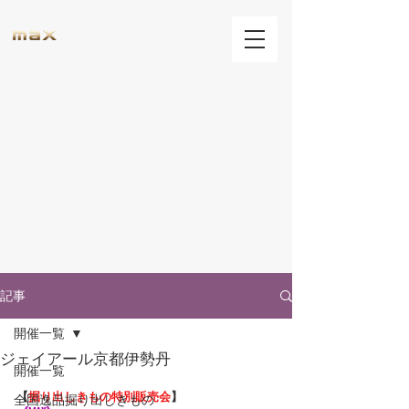
記事
開催一覧
ジェイアール京都伊勢丹
開催一覧
【
掘り出しきもの特別販売会
】
全国逸品掘り出しきもの