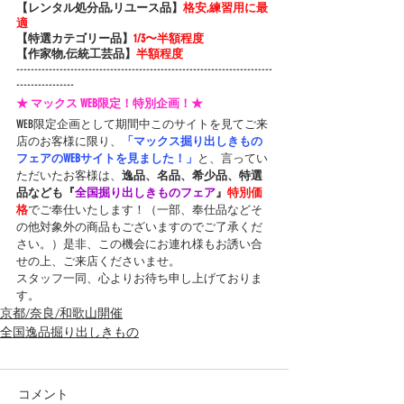
【レンタル処分品,リユース品】
格安,練習用に最
適
【特選カテゴリー品】
1/3〜半額程度
【作家物,伝統工芸品】
半額程度
-----------------------------------------------------------------------
----------------
★ マックス WEB限定！特別企画！★
WEB限定企画として期間中このサイトを見てご来
店のお客様に限り、
「マックス掘り出しきもの
フェアのWEBサイトを見ました！」
と、言ってい
ただいたお客様は、
逸品、名品、希少品、特選
品なども『
全国掘り出しきものフェア
』
特別価
格
でご奉仕いたします！（一部、奉仕品などそ
の他対象外の商品もございますのでご了承くだ
さい。）是非、この機会にお連れ様もお誘い合
せの上、ご来店くださいませ。
スタッフ一同、心よりお待ち申し上げておりま
す。
京都/奈良/和歌山開催
全国逸品掘り出しきもの
コメント