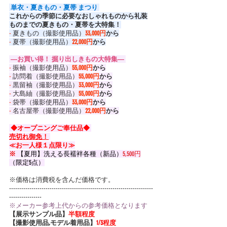
 単衣・夏きもの・夏帯 まつり 
これからの季節に必要なおしゃれものから礼装
ものまでの夏きもの・夏帯を大特集！
-
 夏きもの（撮影使用品）
33,000円
から
-
 夏帯（撮影使用品）
22,000円
から
 ―お買い得！ 掘り出しきもの大特集― 
-
 振袖（撮影使用品）
55,000円
から
-
 訪問着（撮影使用品）
55,000円
から
-
 黒留袖（撮影使用品）
33,000円
から
-
 大島紬（撮影使用品）
55,000円
から
-
 袋帯（撮影使用品）
33,000円
から
-
 名古屋帯（撮影使用品）
22,000円
から
 ◆オープニングご奉仕品◆ 
売切れ御免！
≪お一人様１点限り≫
※
 【夏用】洗える長襦袢各種（新品）
5,500円
（限定5点）
※価格は消費税を含んだ価格です。
-----------------------------------------------------------------------
----------------
※メーカー参考上代からの参考価格となります
【展示サンプル品】
半額程度
【撮影使用品,モデル着用品】
1/3程度