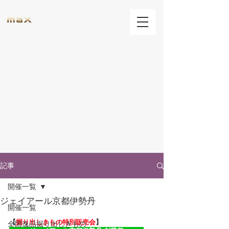
記事
開催一覧
ジェイアール京都伊勢丹
開催一覧
【
掘り出しきもの特別販売会
】
全国逸品掘り出しきもの