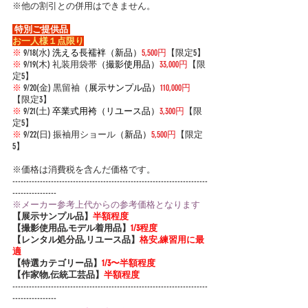
※他の割引との併用はできません。
 特別ご提供品 
お一人様１点限り
※
 9/18(水) 
洗える長襦袢（新品）
5,500円
【限定5】
※
 9/19(木) 礼装用袋帯
（撮影使用品）
33,000円
【限
定5】
※
 9/20(金) 黒留袖
（展示サンプル品）
110,000円
【限定3】
※
 9/21(土)
卒業式用袴（リユース品）
3,300円
【限
定5】
※
 9/22(日) 振
袖用ショール
（新品）
5,500円
【限定
5】
※価格は消費税を含んだ価格です。
-----------------------------------------------------------------------
----------------
※メーカー参考上代からの参考価格となります
【展示サンプル品】
半額程度
【撮影使用品,モデル着用品】
1/3程度
【レンタル処分品,リユース品】
格安,練習用に最
適
【特選カテゴリー品】
1/3〜半額程度
【作家物,伝統工芸品】
半額程度
-----------------------------------------------------------------------
----------------