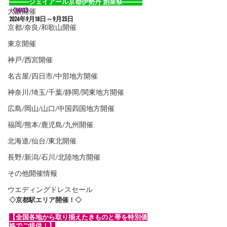
———ジェイアール京都伊勢丹 創業祭———
大阪開催
《MAX》
2024年9月
18日～9月23日
京都/奈良/和歌山開催
東京開催
神戸/西宮開催
名古屋/四日市/中部地方開催
神奈川/埼玉/千葉/静岡/関東地方開催
広島/岡山/山口/中国四国地方開催
福岡/熊本/鹿児島/九州開催
北海道/仙台/東北開催
長野/新潟/石川/北陸地方開催
その他開催情報
ウエディングドレスセール
◇京都駅エリア開催！◇
【全国各地から取り揃えたきものと帯を特別価
格でご提供！】