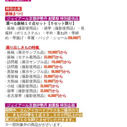
 特別企画 
振袖まつり
  ジェイアール京都伊勢丹 創業祭 特別提供品 
 選べる振袖１０点セット【５セット限り】
-
 振袖（撮影使用品）・袋帯（撮影使用品）・長
襦袢（ポリエステル）・半衿・重ね衿・帯締
め・帯揚げ・草履・バック・ショール
250,000円
 掘り出しきもの特集 
-
 振袖（展示サンプル品）
110,000円
から
-
 振袖（モデル着用品）
33,000円
から
-
 訪問着（展示サンプル品）
110,000円
から
-
 訪問着（撮影使用品）
55,000円
から
-
 黒留袖（展示サンプル品）
88,000円
から
-
 黒留袖（撮影使用品）
33,000円
から
-
 大島紬（撮影使用品）
55,000円
から
-
 小紋（撮影使用品）
33,000円
から
-
 袋帯（撮影使用品）
33,000円
から
-
 名古屋帯（撮影使用品）
16,500円
から
  ジェイアール京都伊勢丹 創業祭 特別企画  
期間中、エムアイカードプラスをご提示のう
え、きものや帯を１点３３，０００円以上のお
買上げで１０％OFFとさせていただきます。
※一部対象外の商品ががざいます。