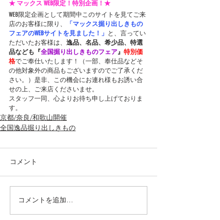
★ マックス WEB限定！特別企画！★
WEB限定企画として期間中このサイトを見てご来
店のお客様に限り、
「マックス掘り出しきもの
フェアのWEBサイトを見ました！」
と、言ってい
ただいたお客様は、
逸品、名品、希少品、特選
品なども『
全国掘り出しきものフェア
』
特別価
格
でご奉仕いたします！（一部、奉仕品などそ
の他対象外の商品もございますのでご了承くだ
さい。）是非、この機会にお連れ様もお誘い合
せの上、ご来店くださいませ。
スタッフ一同、心よりお待ち申し上げておりま
す。
京都/奈良/和歌山開催
全国逸品掘り出しきもの
コメント
コメントを追加…