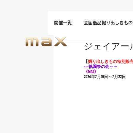
開催一覧
全国逸品掘り出しきもの
ジェイアー
名古屋/四日市/中部地方開催
【
掘り出しきもの特別販
~~祇園祭の会～～
福岡/熊本/鹿児島/九州開催
《MAX》
2024年7
月10日～7月22日
ウエディングドレスセール