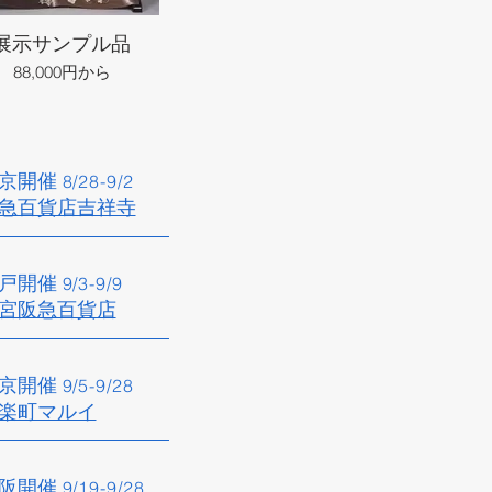
展示サンプル品
88,000円から
京開催​
8/28
-9/2
急百貨店吉祥寺​
戸開催​
9/3
-9/9
宮阪急百貨店
京開催
9/5
-9/28
楽町マルイ​
阪開催​
9/19
-9
/28