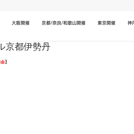
大阪開催
京都/奈良/和歌山開催
東京開催
神
ル京都伊勢丹
神奈川/埼玉/千葉/静岡/関東地方開催
広島/岡山/山口/中国
売会
】
北海道/仙台/東北開催
長野/新潟/石川/北陸地方開催
そ