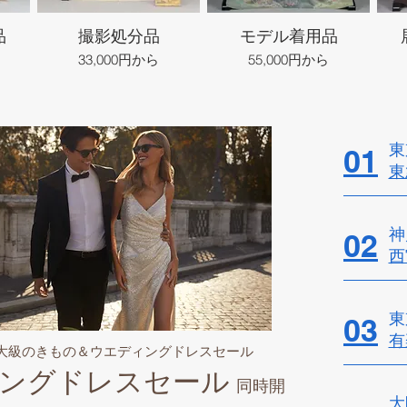
品
撮影処分品
モデル着用品
33,000円から
55,000円から
東
01
東
神
02
西
東
03
有
最大級のきもの＆ウエディングドレスセール
ングドレスセール
同時開
大