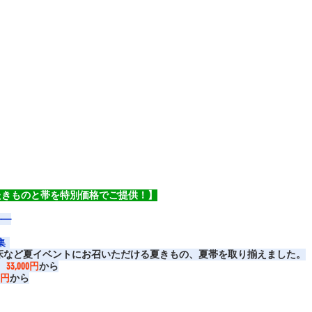
たきものと帯を特別価格でご提供！】
——
  
床など夏イベントにお召いただける夏きもの、夏帯を取り揃えました。
）
33,000円
から
00円
から