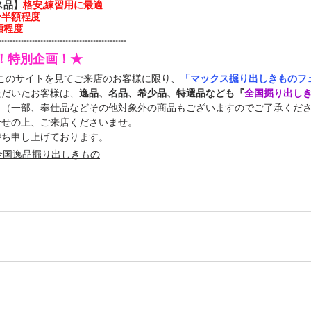
ス品】
格安,練習用に最適
3〜半額程度
額程度
----------------------------------------------
定！特別企画！★
中このサイトを見てご来店のお客様に限り、
「マックス掘り出しきものフェ
ただいたお客様は、
逸品、名品、希少品、特選品なども『
全国掘り出し
！（一部、奉仕品などその他対象外の商品もございますのでご了承くだ
合せの上、ご来店くださいませ。
待ち申し上げております。
全国逸品掘り出しきもの