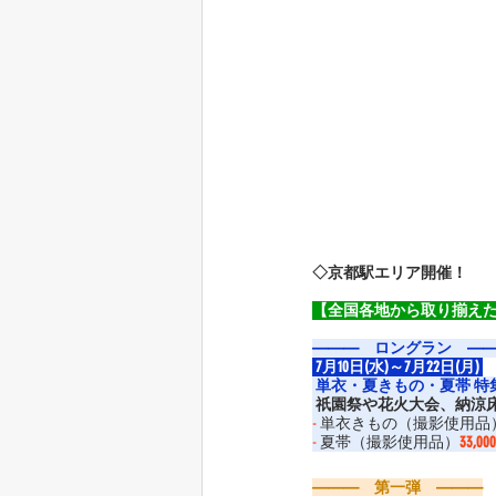
◇京都駅エリア開催！
【全国各地から取り揃え
———　ロングラン　—
 7月10日(水)～7月22日(月) 
 単衣・夏きもの・夏帯 特集
 祇園祭や花火大会、納涼
-
 単衣きもの（撮影使用品
-
 夏帯（撮影使用品）
33,0
———　第一弾　———