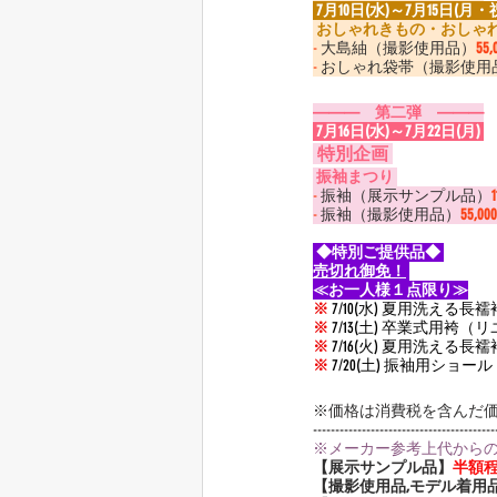
 7月10日(水)～7月15日(月・祝
 おしゃれきもの・おしゃれ帯
-
 大島紬（撮影使用品）
55
-
 おしゃれ袋帯（撮影使用
———　第二弾　———
 7月16日(水)～7月22日(月) 
 特別企画 
 振袖まつり 
-
 振袖（展示サンプル品）
-
 振袖（撮影使用品）
55,0
 ◆特別ご提供品◆ 
売切れ御免！
≪お一人様１点限り≫
※
 7/10(水) 夏用洗える
※
 7/13(土) 卒業式用袴
※
 7/16(火) 夏用洗える
※
 7/20(土) 振袖用ショ
※価格は消費税を含んだ
-----------------------------------------
※メーカー参考上代から
【展示サンプル品】
半額
【撮影使用品,モデル着用