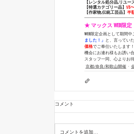
【レンタル処分品,リユー
【特選カテゴリー品】
1/
【作家物,伝統工芸品】
半
-----------------------------------------
★ マックス WEB限
WEB限定企画として期間
ました！」
と、言ってい
価格
でご奉仕いたします
機会にお連れ様もお誘い
スタッフ一同、心よりお
京都/奈良/和歌山開催
コメント
コメントを追加…