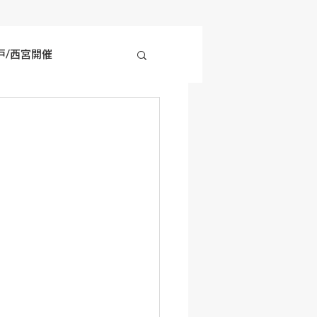
戸/西宮開催
四国地方開催
の他開催情報