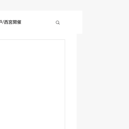
戸/西宮開催
四国地方開催
の他開催情報