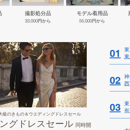
品
撮影処分品
モデル着用品
33,000円から
55,000円から
東
01
東
神
02
西
東
03
有
最大級のきもの＆ウエディングドレスセール
ングドレスセール
同時開