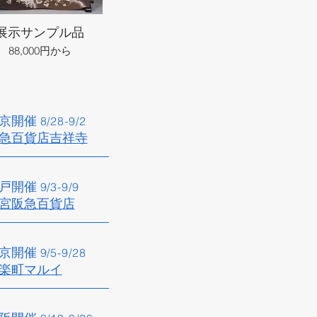
展示サンプル品
88,000円から
京開催​
8/28
-9/2
急百貨店吉祥寺​
戸開催​
9/3
-9/9
宮阪急百貨店
京開催
9/5
-9/28
楽町マルイ​