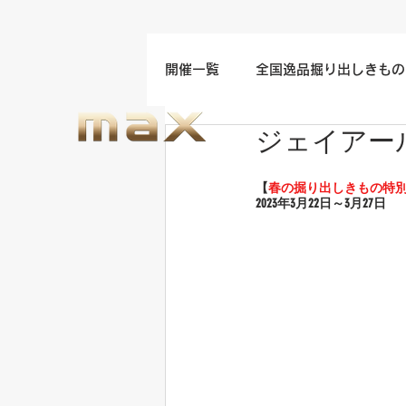
開催一覧
全国逸品掘り出しきもの
ジェイアー
名古屋/四日市/中部地方開催
【
春の掘り出しきもの特
2023年3
月22日～3月27日
福岡/熊本/鹿児島/九州開催
ウエディングドレスセール