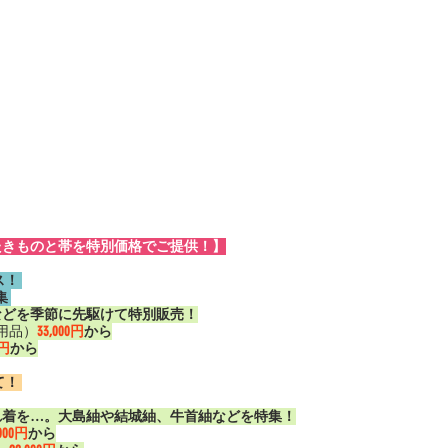
たきものと帯を特別価格でご提供！】
！ 
 
などを季節に先駆けて特別販売！
用品）
33,000円
から
0円
から
！ 
れ着を…。大島紬や結城紬、牛首紬などを特集！
,000円
から