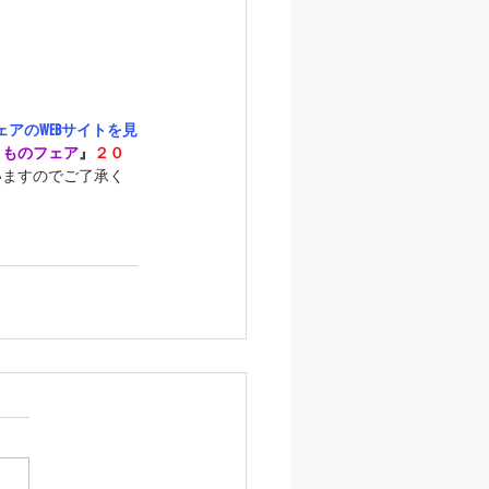
アのWEBサイトを見
きものフェア
』
２０
いますのでご了承く