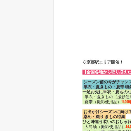
◇京都駅エリア開催！
【全国各地から取り揃え
 シーズン前の今がチャンス
単衣・夏きもの・夏帯 特集
一足お先に単衣・夏もの
-
 単衣・夏きもの（撮影使
-
 夏帯（撮影使用品）
11,00
 お出かけシーズンに向けて
 染め・織り きもの特集 
ひと味違う装いのおしゃ
-
 大島紬（撮影使用品）
44