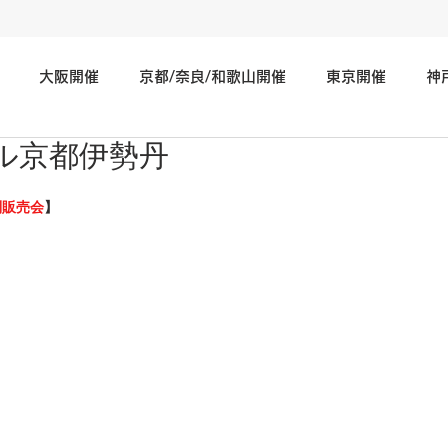
大阪開催
京都/奈良/和歌山開催
東京開催
神
ル京都伊勢丹
神奈川/埼玉/千葉/静岡/関東地方開催
広島/岡山/山口/中国
別販売会
】
北海道/仙台/東北開催
長野/新潟/石川/北陸地方開催
そ