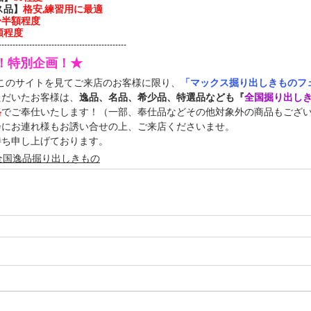
ス品】
格安,練習用に最適
3〜半額程度
額程度
----------------------------------------------
定！特別企画！★
中このサイトを見てご来店のお客様に限り、
「マックス掘り出しきものフェ
ただいたお客様は、
逸品、名品、希少品、特選品なども『
全国掘り出し
格
でご奉仕いたします！（一部、奉仕品などその他対象外の商品もござ
会にお連れ様もお誘い合せの上、ご来店くださいませ。
待ち申し上げております。
全国逸品掘り出しきもの