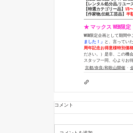
【レンタル処分品,リユー
【特選カテゴリー品】
1/
【作家物,伝統工芸品】
半
-----------------------------------------
★ マックス WEB限
WEB限定企画として期間
ました！」
と、言ってい
周年記念お得意様特別価
ださい。）是非、この機
スタッフ一同、心よりお
京都/奈良/和歌山開催
コメント
コメントを追加…