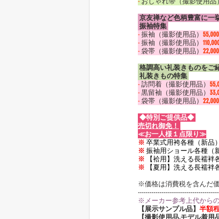
-
 おしゃれ帯（撮影使用品
 京友禅など色柄豊富に一挙
 振袖特集 
-
 振袖（撮影使用品）
55,0
-
 振袖（撮影使用品）
110,0
-
 袋帯（撮影使用品）
22,0
 格調高い礼装きものをご紹
 礼装きもの特集 
-
 訪問着（撮影使用品）
55
-
 黒留袖（撮影使用品）
33
-
 袋帯（撮影使用品）
22,0
 ◆特別ご提供品◆ 
売切れ御免！
≪お一人様１点限り≫
※
 卒業式用袴各種（新品
※
 振袖用ショール各種（
※
 【袷用】洗える長襦袢
※
 【夏用】洗える長襦袢
※価格は消費税を含んだ
-----------------------------------------
※メーカー参考上代から
【展示サンプル品】
半額
【撮影使用品,モデル着用