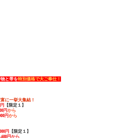
！
着物と帯を
特別価格で大ご奉仕！
豊富に一挙大集結！
00円
【限定１】
000円
から
,000円
から
,000円
【限定１】
6,600円から