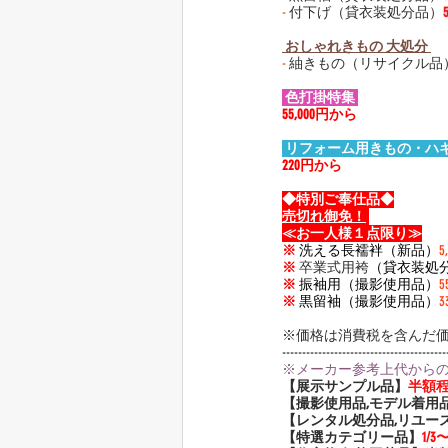
-
付下げ（貸衣装処分品）
 おしゃれきもの 大処分 
-
 紬きもの（リサイクル品
 色打掛特集 
55,000円から
 リフォーム用きもの・ハギ
220円から
◆特別ご奉仕品◆
売切れ御免！
≪お一人様１点限り≫
※
洗える長襦袢（新品）
5
※
 卒業式用袴
（貸衣装処
※
振袖用（撮影使用品）
5
※
黒留袖（撮影使用品）
3
※価格は消費税を含んだ
-----------------------------------------
※メーカー参考上代から
【展示サンプル品】
半額
【撮影使用品,モデル着用
【レンタル処分品,リユー
【特選カテゴリー品】
1/