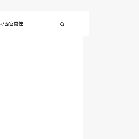
戸/西宮開催
四国地方開催
の他開催情報