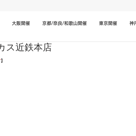
大阪開催
京都/奈良/和歌山開催
東京開催
神
カス近鉄本店
神奈川/埼玉/千葉/静岡/関東地方開催
広島/岡山/山口/中国
市
】
北海道/仙台/東北開催
長野/新潟/石川/北陸地方開催
そ