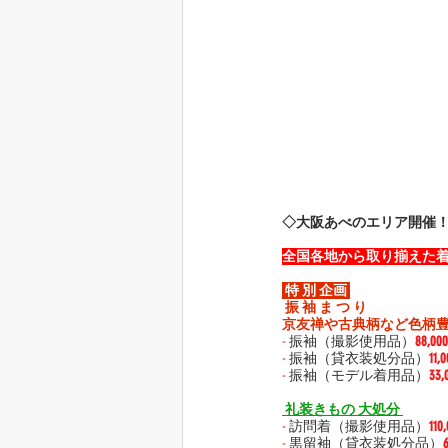
◇大阪あべのエリア開催
全国各地から取り揃えた
 特 別 企画 
 振 袖 ま つ り 
京友禅や古典柄など色柄
-
 振袖（撮影使用品）
88,0
-
 振袖（貸衣装処分品）
11,
-
 振袖（モデル着用品）
33
 礼装きもの 大処分 
-
 訪問着（撮影使用品）
110
-
 黒留袖
（貸衣装処分品）