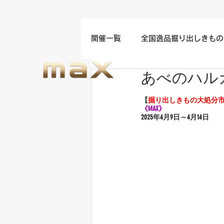
開催一覧
全国逸品掘り出しきもの
あべのハル
名古屋/四日市/中部地方開催
【
掘り出しきもの大処分
《MAX》
2025年4
月9日～4月14日
福岡/熊本/鹿児島/九州開催
ウエディングドレスセール