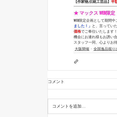
【作家物,伝統工芸品】
半
-----------------------------------------
★ マックス WEB限
WEB限定企画として期間
ました！」
と、言ってい
価格
でご奉仕いたします
機会にお連れ様もお誘い
スタッフ一同、心よりお
大阪開催
全国逸品掘り
コメント
コメントを追加…