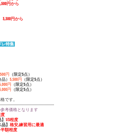
5,500円から
）
3,300円から
レ特集 
,500円
（限定5点）
分品）
5,500円
（限定5点）
5,000円
（限定5点）
3,000円
（限定5点）
価格です。
----------------------------------------------
の参考価格となります
程度
品】
1/3程度
ス品】
格安,練習用に最適
3〜半額程度