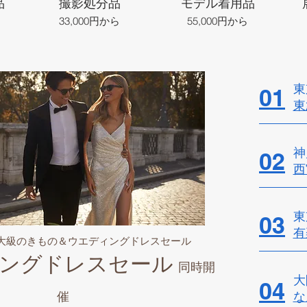
品
撮影処分品
モデル着用品
33,000円から
55,000円から
東
01
東
神
02
西
東
03
有
最大級のきもの＆ウエディングドレスセール
ングドレスセール
同時開
大
04
催
​