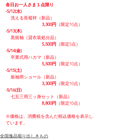
各日お一人さま１点限り
‧5/12(水)
    洗える長襦袢（新品）
3,300円
（限定10点）
‧5/13(木)
    黒留袖（貸衣装処分品）
5,500円
（限定5点）
‧5/14(金)
    卒業式用ハカマ（新品）
5,500円
（限定10点）
‧5/15(土)
    振袖用ショール（新品）
3,300円
（限定10点）
‧5/16(日)
    七五三用三ッ身セット（新品）
8,800円
（限定10点）
​※価格は、消費税を含んだ税込価格を表示し
ています。
全国逸品掘り出しきもの