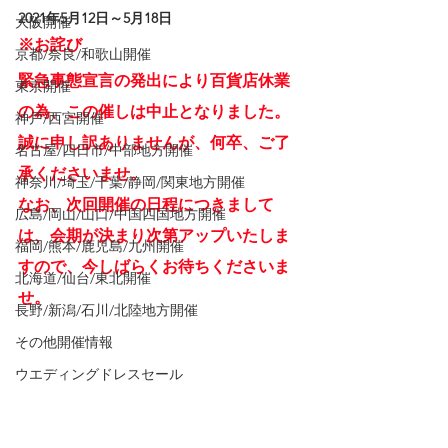
2021年5
月12日～5月18日
大阪開催
※お詫び
京都/奈良/和歌山開催
緊急事態宣言の発出により百貨店休業
東京開催
の為、この催しは中止となりました。
神戸/西宮開催
誠に申し訳ありませんが、何卒、ご了
名古屋/四日市/中部地方開催
承くださいませ。
神奈川/埼玉/千葉/静岡/関東地方開催
なお、次回開催の日程につきまして
広島/岡山/山口/中国四国地方開催
は、会期が決まり次第アップいたしま
福岡/熊本/鹿児島/九州開催
すので、今しばらくお待ちくださいま
北海道/仙台/東北開催
せ。
長野/新潟/石川/北陸地方開催
その他開催情報
ウエディングドレスセール