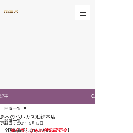
記事
開催一覧
あべのハルカス近鉄本店
開催一覧
更新日：
2021年5月12日
全国逸品掘り出しきもの
【
掘り出しきもの特別販売会
】